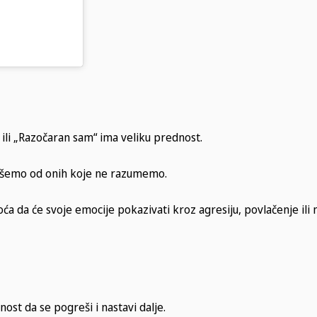
a
 ili „Razočaran sam“ ima veliku prednost.
šemo od onih koje ne razumemo.
ća da će svoje emocije pokazivati kroz agresiju, povlačenje il
ost da se pogreši i nastavi dalje.