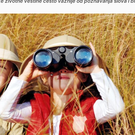
e životne veštine često važnije od poznavanja slova i b