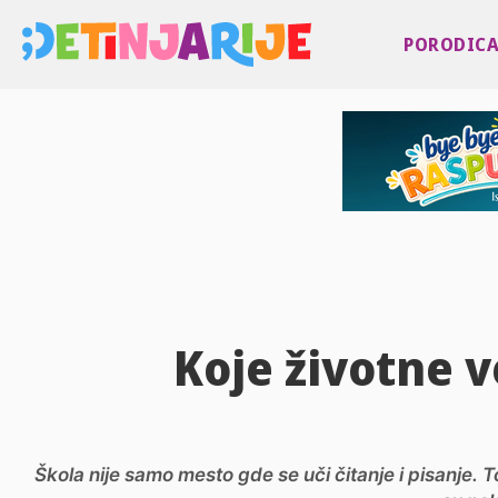
PORODIC
Koje životne v
Škola nije samo mesto gde se uči čitanje i pisanje.