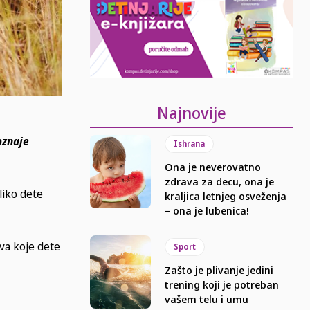
Najnovije
oznaje
Ishrana
Ona je neverovatno
zdrava za decu, ona je
liko dete
kraljica letnjeg osveženja
– ona je lubenica!
ova koje dete
Sport
Zašto je plivanje jedini
trening koji je potreban
vašem telu i umu