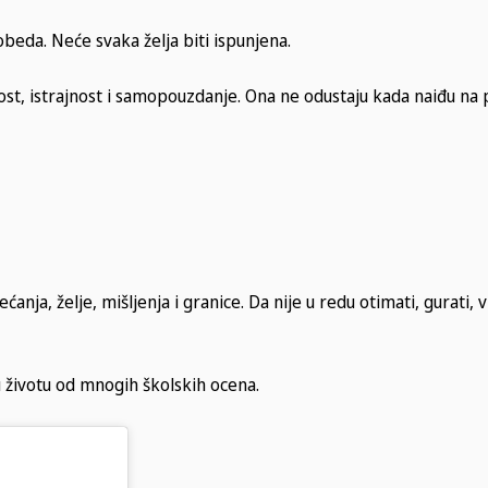
obeda. Neće svaka želja biti ispunjena.
ost, istrajnost i samopouzdanje. Ona ne odustaju kada naiđu na
nja, želje, mišljenja i granice. Da nije u redu otimati, gurati, vr
 u životu od mnogih školskih ocena.