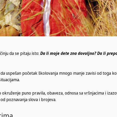
inju da se pitaju isto:
Da li moje dete zna dovoljno? Da li prep
ju da uspešan početak školovanja mnogo manje zavisi od toga ko
ituacijama.
vo okruženje puno pravila, obaveza, odnosa sa vršnjacima i izaz
 od poznavanja slova i brojeva.
rima