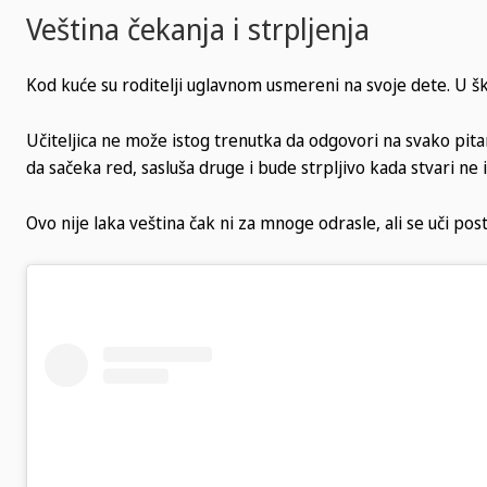
Veština čekanja i strpljenja
Kod kuće su roditelji uglavnom usmereni na svoje dete. U škol
Učiteljica ne može istog trenutka da odgovori na svako pitan
da sačeka red, sasluša druge i bude strpljivo kada stvari ne
Ovo nije laka veština čak ni za mnoge odrasle, ali se uči po