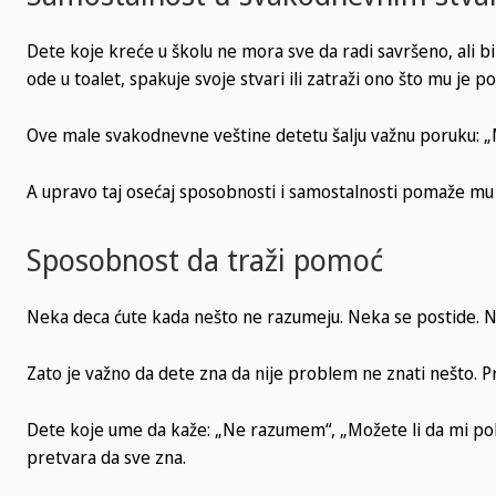
Dete koje kreće u školu ne mora sve da radi savršeno, ali 
ode u toalet, spakuje svoje stvari ili zatraži ono što mu je p
Ove male svakodnevne veštine detetu šalju važnu poruku: 
A upravo taj osećaj sposobnosti i samostalnosti pomaže mu da
Sposobnost da traži pomoć
Neka deca ćute kada nešto ne razumeju. Neka se postide. 
Zato je važno da dete zna da nije problem ne znati nešto. 
Dete koje ume da kaže: „Ne razumem“, „Možete li da mi poka
pretvara da sve zna.