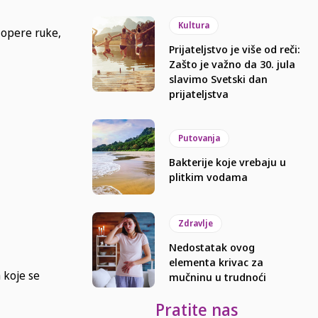
Kultura
 opere ruke,
Prijateljstvo je više od reči:
Zašto je važno da 30. jula
slavimo Svetski dan
prijateljstva
Putovanja
Bakterije koje vrebaju u
plitkim vodama
Zdravlje
Nedostatak ovog
elementa krivac za
 koje se
mučninu u trudnoći
Pratite nas