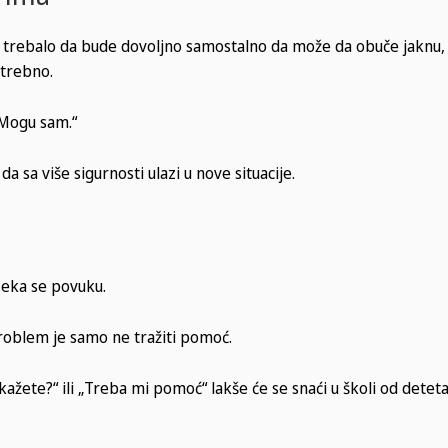
bi trebalo da bude dovoljno samostalno da može da obuče jaknu,
otrebno.
„Mogu sam.“
 sa više sigurnosti ulazi u nove situacije.
Neka se povuku.
Problem je samo ne tražiti pomoć.
žete?“ ili „Treba mi pomoć“ lakše će se snaći u školi od deteta