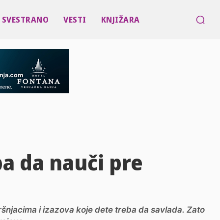
SVESTRANO
VESTI
KNJIŽARA
ba da nauči pre
ršnjacima i izazova koje dete treba da savlada. Zato