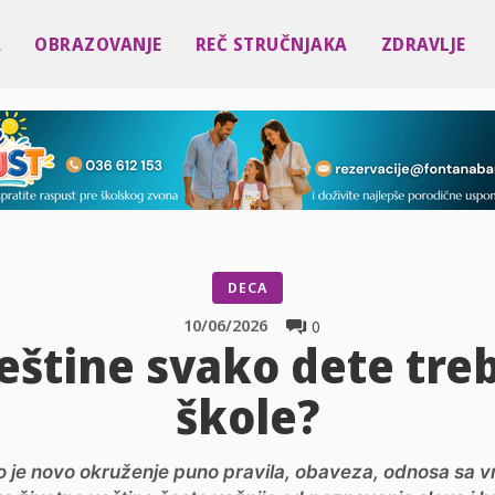
A
OBRAZOVANJE
REČ STRUČNJAKA
ZDRAVLJE
DECA
10/06/2026
0
eštine svako dete tre
škole?
 To je novo okruženje puno pravila, obaveza, odnosa sa v