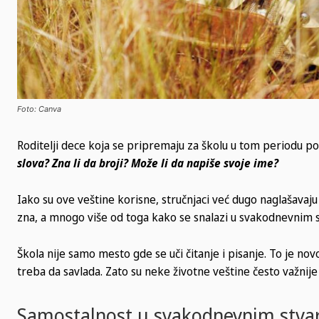
Foto: Canva
Roditelji dece koja se pripremaju za školu u tom periodu poč
slova? Zna li da broji? Može li da napiše svoje ime?
Iako su ove veštine korisne, stručnjaci već dugo naglašava
zna, a mnogo više od toga kako se snalazi u svakodnevnim s
Škola nije samo mesto gde se uči čitanje i pisanje. To je no
treba da savlada. Zato su neke životne veštine često važnije
Samostalnost u svakodnevnim stva