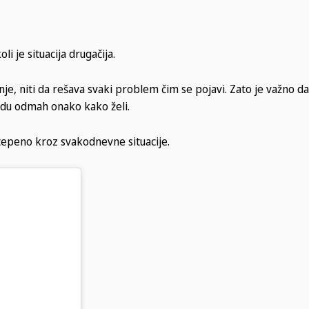
i je situacija drugačija.
je, niti da rešava svaki problem čim se pojavi. Zato je važno da
 idu odmah onako kako želi.
stepeno kroz svakodnevne situacije.