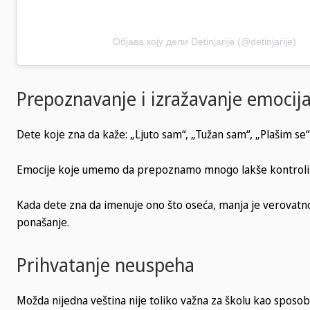
Објава коју дели Detinjarije (@detinjarije)
Prepoznavanje i izražavanje emocij
Dete koje zna da kaže: „Ljuto sam“, „Tužan sam“, „Plašim se“
Emocije koje umemo da prepoznamo mnogo lakše kontroli
Kada dete zna da imenuje ono što oseća, manja je verovatno
ponašanje.
Prihvatanje neuspeha
Možda nijedna veština nije toliko važna za školu kao sposobn