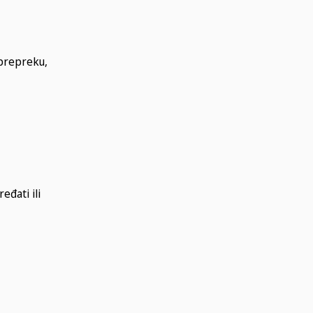
 prepreku,
eđati ili