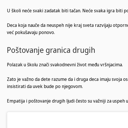
U školi neće svaki zadatak biti tačan. Neće svaka igra biti p
Deca koja nauče da neuspeh nije kraj sveta razvijaju otporn
već pokušavaju ponovo.
Poštovanje granica drugih
Polazak u školu znači svakodnevni život među vršnjacima.
Zato je važno da dete razume da i druga deca imaju svoja oseća
insistirati da uvek bude po njegovom.
Empatija i poštovanje drugih ljudi često su važniji za uspeh