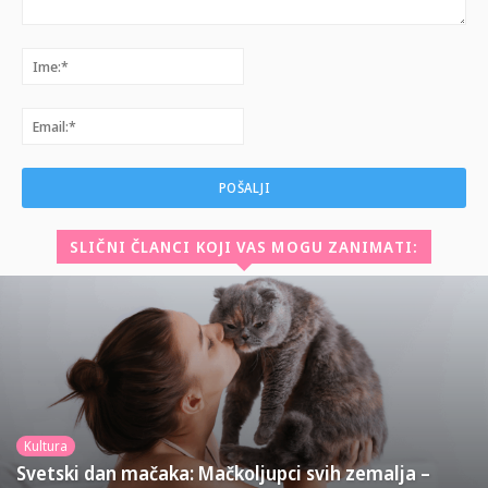
Komentar:
Ime:*
Email:*
SLIČNI ČLANCI KOJI VAS MOGU ZANIMATI:
Kultura
Svetski dan mačaka: Mačkoljupci svih zemalja –