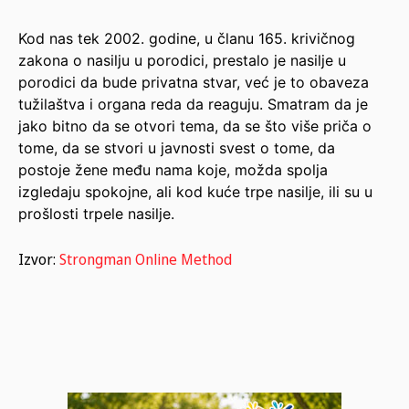
Kod nas tek 2002. godine, u članu 165. krivičnog
zakona o nasilju u porodici, prestalo je nasilje u
porodici da bude privatna stvar, već je to obaveza
tužilaštva i organa reda da reaguju. Smatram da je
jako bitno da se otvori tema, da se što više priča o
tome, da se stvori u javnosti svest o tome, da
postoje žene među nama koje, možda spolja
izgledaju spokojne, ali kod kuće trpe nasilje, ili su u
prošlosti trpele nasilje.
Izvor:
Strongman Online Method