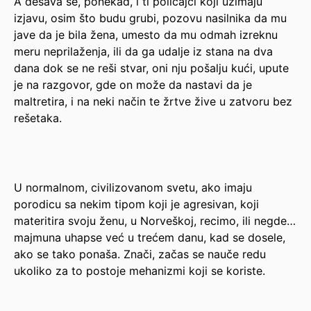
A dešava se, ponekad, i ti policajci koji uzimaju
izjavu, osim što budu grubi, pozovu nasilnika da mu
jave da je bila žena, umesto da mu odmah izreknu
meru neprilaženja, ili da ga udalje iz stana na dva
dana dok se ne reši stvar, oni nju pošalju kući, upute
je na razgovor, gde on može da nastavi da je
maltretira, i na neki način te žrtve žive u zatvoru bez
rešetaka.
U normalnom, civilizovanom svetu, ako imaju
porodicu sa nekim tipom koji je agresivan, koji
materitira svoju ženu, u Norveškoj, recimo, ili negde…
majmuna uhapse već u trećem danu, kad se dosele,
ako se tako ponaša. Znači, začas se nauče redu
ukoliko za to postoje mehanizmi koji se koriste.