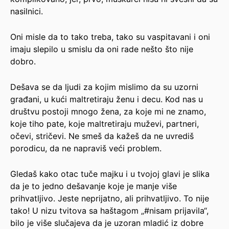
nasilnici.
Oni misle da to tako treba, tako su vaspitavani i oni
imaju slepilo u smislu da oni rade nešto što nije
dobro.
Dešava se da ljudi za kojim mislimo da su uzorni
građani, u kući maltretiraju ženu i decu. Kod nas u
društvu postoji mnogo žena, za koje mi ne znamo,
koje tiho pate, koje maltretiraju muževi, partneri,
očevi, stričevi. Ne smeš da kažeš da ne uvrediš
porodicu, da ne napraviš veći problem.
Gledaš kako otac tuče majku i u tvojoj glavi je slika
da je to jedno dešavanje koje je manje više
prihvatljivo. Jeste neprijatno, ali prihvatljivo. To nije
tako! U nizu tvitova sa haštagom „#nisam prijavila“,
bilo je više slučajeva da je uzoran mladić iz dobre