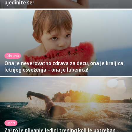
ujedinite se!
Ishrana
Ona je neverovatno zdrava za decu, ona je kraljica
letnjeg osveženja – ona je lubenica!
Sport
Zašto je plivanje jedini trening koji je potreban