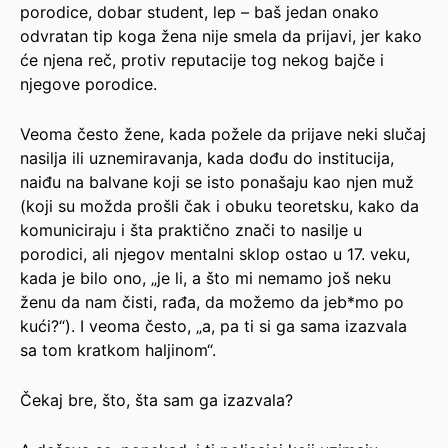
porodice, dobar student, lep – baš jedan onako
odvratan tip koga žena nije smela da prijavi, jer kako
će njena reč, protiv reputacije tog nekog bajče i
njegove porodice.
Veoma često žene, kada požele da prijave neki slučaj
nasilja ili uznemiravanja, kada dođu do institucija,
naiđu na balvane koji se isto ponašaju kao njen muž
(koji su možda prošli čak i obuku teoretsku, kako da
komuniciraju i šta praktično znači to nasilje u
porodici, ali njegov mentalni sklop ostao u 17. veku,
kada je bilo ono, „je li, a što mi nemamo još neku
ženu da nam čisti, rađa, da možemo da jeb*mo po
kući?“). I veoma često, „a, pa ti si ga sama izazvala
sa tom kratkom haljinom“.
Čekaj bre, što, šta sam ga izazvala?