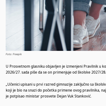
Foto: Freepik
U Prosvetnom glasniku objavljen je izmenjeni Pravilnik 
2026/27. sada piše da se on primenjuje od školske 2027/28.
„Učenici upisani u prvi razred gimnazije zaključno sa ško
koji je bio na snazi do početka primene ovog pravilnika, na
je potpisao ministar prosvete Dejan Vuk Stanković.