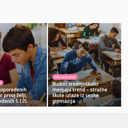
Obrazovanje
e
Budući srednjoškolci
aspoređenih
menjaju trend – stručne
 prvoj želji,
škole izlaze iz senke
đenih 1.125
gimnazija