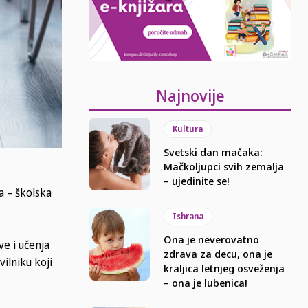
Najnovije
Kultura
Svetski dan mačaka:
Mačkoljupci svih zemalja
– ujedinite se!
 – školska
Ishrana
Ona je neverovatno
e i učenja
zdrava za decu, ona je
ilniku koji
kraljica letnjeg osveženja
– ona je lubenica!