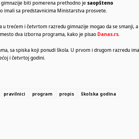
d gimnazije biti pomerena prethodno je
saopšteno
o imali sa predstavnicima Ministarstva prosvete.
 u trećem i četvrtom razredu gimnazije mogao da se smanji, a
n umesto dva izborna programa, kako je pisao
Danas.rs
.
ama, sa spiska koji ponudi škola. U prvom i drugom razredu ima
oj i četvrtoj godini.
pravilnici
program
propis
školska godina