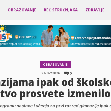
A
OBRAZOVANJE
REČ STRUČNJAKA
ZDRAVLJE
OBRAZOVANJE
27/02/2026
0
ijama ipak od školske
tvo prosvete izmenilo
rogramu nastave i učenja za prvi razred gimnazije ipak