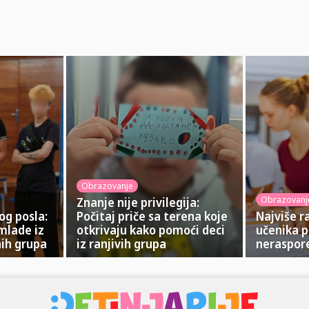
Obrazovanje
Obrazovanj
Znanje nije privilegija:
og posla:
Počitaj priče sa terena koje
Najviše r
mlade iz
otkrivaju kako pomoći deci
učenika po
nih grupa
iz ranjivih grupa
neraspore