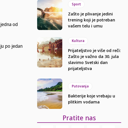
Sport
Zašto je plivanje jedini
trening koji je potreban
 jedna od
vašem telu i umu
Kultura
ju po jedan
Prijateljstvo je više od reči:
Zašto je važno da 30. jula
slavimo Svetski dan
prijateljstva
Putovanja
Bakterije koje vrebaju u
plitkim vodama
Pratite nas