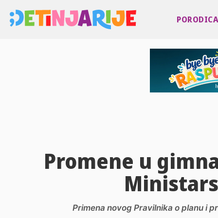
PORODIC
Promene u gimnaz
Ministars
Primena novog Pravilnika o planu i p