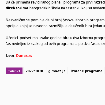
Da će primena revidiranog plana i programa za prvi razre
direktorima
beogradskih škola na sastanku koji su nedavn
Nezvanično se pominje da bi broj časova izbornih programa
opcija o kojoj se navodno razmišlja je da učenik bira jeda
Učenici, podsetimo, svake godine biraju dva izborna progr
čas nedeljno iz svakog od ovih programa, a po dva časa u treć
Izvor:
Danas.rs
2027/2028
gimnazije
izmene programa
TAGOVI
SHARE