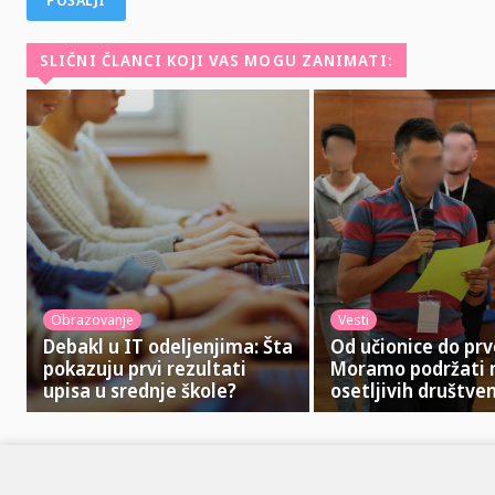
SLIČNI ČLANCI KOJI VAS MOGU ZANIMATI:
Obrazovanje
Vesti
Debakl u IT odeljenjima: Šta
Od učionice do prv
pokazuju prvi rezultati
Moramo podržati 
upisa u srednje škole?
osetljivih društve