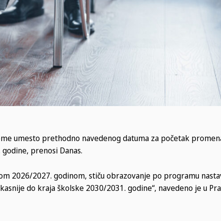
u kome umesto prethodno navedenog datuma za početak promena
 godine, prenosi Danas.
lskom 2026/2027. godinom, stiču obrazovanje po programu nastav
jkasnije do kraja školske 2030/2031. godine“, navedeno je u Prav