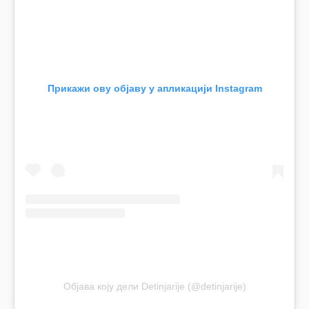
Прикажи ову објаву у апликацији Instagram
Објава коју дели Detinjarije (@detinjarije)