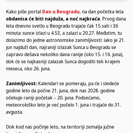
Kako piše portal
Dan u Beogradu
, na dan početka leta
obdanica će biti najduža, a noć najkraća
. Prvog dana
leta dnevno svetlo u Beogradu trajaće čak 15 sati i 36
minuta: sunce izlazi u 4.53, a zalazi u 20.27. Međutim, tu
dolazimo do jedne astronomske zanimljivosti: iako je 21.
jun najduži dan, najraniji izlazak Sunca u Beogradu se
zapravo dešava nekoliko dana ranije (oko 15. i 16. juna),
dok će se najkasniji zalazak Sunca dogoditi tek krajem
meseca, oko 26. juna.
Zanimljivost:
Kalendari se pomeraju, pa će i sledeće
godine leto da počne 21. juna, dok nas 2028. godine
očekuje raniji početak – 20. juna. Podsećamo,
meteorološko leto je već počelo 1. juna i trajaće do 31.
avgusta.
Dok kod nas počinje leto, na teritoriji zemalja južne