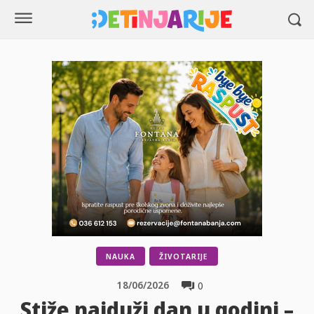
NAUKA
ŽIVOTARIJE
18/06/2026
0
Stiže najduži dan u godini –