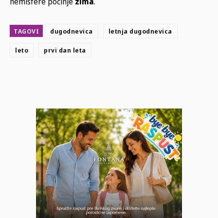
hemisfere počinje
zima
.
TAGOVI
dugodnevica
letnja dugodnevica
leto
prvi dan leta