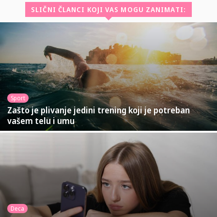
SLIČNI ČLANCI KOJI VAS MOGU ZANIMATI:
Sport
Zašto je plivanje jedini trening koji je potreban
vašem telu i umu
Deca