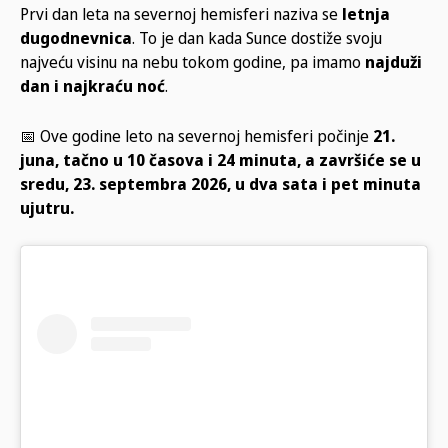
Prvi dan leta na severnoj hemisferi naziva se
letnja
dugodnevnica
. To je dan kada Sunce dostiže svoju
najveću visinu na nebu tokom godine, pa imamo
najduži
dan i najkraću noć
.
📅 Ove godine leto na severnoj hemisferi počinje
21.
juna, tačno u 10 časova i 24 minuta, a završiće se u
sredu, 23. septembra 2026, u dva sata i pet minuta
ujutru.