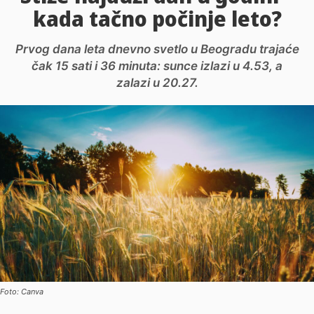
kada tačno počinje leto?
Prvog dana leta dnevno svetlo u Beogradu trajaće
čak 15 sati i 36 minuta: sunce izlazi u 4.53, a
zalazi u 20.27.
Foto: Canva