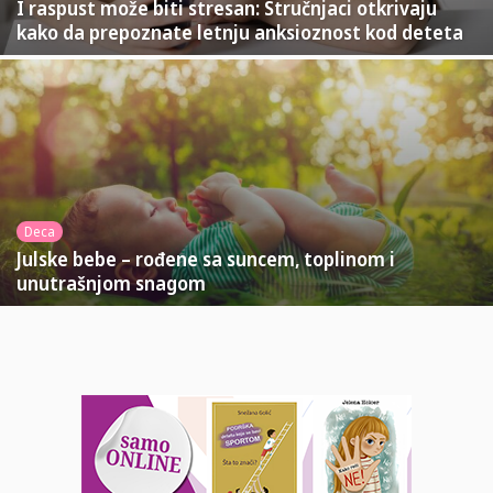
I raspust može biti stresan: Stručnjaci otkrivaju
kako da prepoznate letnju anksioznost kod deteta
Deca
Julske bebe – rođene sa suncem, toplinom i
unutrašnjom snagom