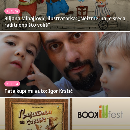
Kultura
Biljana Mihajlović, ilustratorka: „Neizmerna je sreća
raditi ono što voliš“
Kultura
Tata kupi mi auto: Igor Krstić