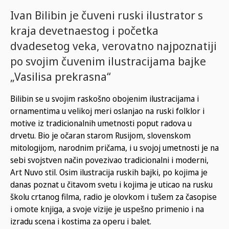
Ivan Bilibin je čuveni ruski ilustrator s
kraja devetnaestog i početka
dvadesetog veka, verovatno najpoznatiji
po svojim čuvenim ilustracijama bajke
„Vasilisa prekrasna“
Bilibin se u svojim raskošno obojenim ilustracijama i
ornamentima u velikoj meri oslanjao na ruski folklor i
motive iz tradicionalnih umetnosti poput radova u
drvetu. Bio je očaran starom Rusijom, slovenskom
mitologijom, narodnim pričama, i u svojoj umetnosti je na
sebi svojstven način povezivao tradicionalni i moderni,
Art Nuvo stil. Osim ilustracija ruskih bajki, po kojima je
danas poznat u čitavom svetu i kojima je uticao na rusku
školu crtanog filma, radio je olovkom i tušem za časopise
i omote knjiga, a svoje vizije je uspešno primenio i na
izradu scena i kostima za operu i balet.