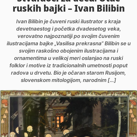
ruskih bajki – Ivan Bilibin
Ivan Bilibin je čuveni ruski ilustrator s kraja
devetnaestog i početka dvadesetog veka,
verovatno najpoznatiji po svojim čuvenim
ilustracijama bajke „Vasilisa prekrasna“ Bilibin se u
svojim raskošno obojenim ilustracijama i
ornamentima u velikoj meri oslanjao na ruski
folklor i motive iz tradicionalnih umetnosti poput
radova u drvetu. Bio je očaran starom Rusijom,
slovenskom mitologijom, narodnim […]