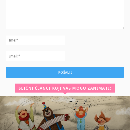
Komentar:
Ime:*
Email:*
SLIČNI ČLANCI KOJI VAS MOGU ZANIMATI: