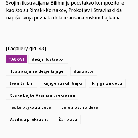
Svojim ilustracijama Bilibin je podstakao kompozitore
kao što su Rimski-Korsakov, Prokofjev i Stravinski da
napišu svoja poznata dela insirisana ruskim bajkama.
[flagallery gid=43]
TAGOVI
dečiji ilustrаtor
ilustracija za dečje knjige
ilustrator
Ivan Bilibin
knjige ruskih bajki
knjige za decu
Ruske bajke Vasilisa prekrasna
ruske bajke za decu
umetnost za decu
Vasilisa prekrasna
Žar ptica