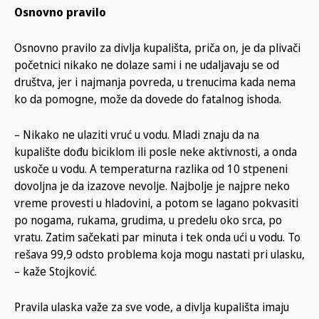
Osnovno pravilo
Osnovno pravilo za divlja kupališta, priča on, je da plivači
početnici nikako ne dolaze sami i ne udaljavaju se od
društva, jer i najmanja povreda, u trenucima kada nema
ko da pomogne, može da dovede do fatalnog ishoda.
– Nikako ne ulaziti vruć u vodu. Mladi znaju da na
kupalište dođu biciklom ili posle neke aktivnosti, a onda
uskoče u vodu. A temperaturna razlika od 10 stpeneni
dovoljna je da izazove nevolje. Najbolje je najpre neko
vreme provesti u hladovini, a potom se lagano pokvasiti
po nogama, rukama, grudima, u predelu oko srca, po
vratu. Zatim sačekati par minuta i tek onda ući u vodu. To
rešava 99,9 odsto problema koja mogu nastati pri ulasku,
– kaže Stojković.
Pravila ulaska važe za sve vode, a divlja kupališta imaju