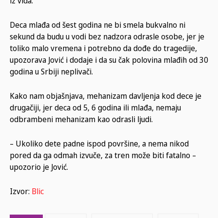
iz vida.
Deca mlađa od šest godina ne bi smela bukvalno ni
sekund da budu u vodi bez nadzora odrasle osobe, jer je
toliko malo vremena i potrebno da dođe do tragedije,
upozorava Jović i dodaje i da su čak polovina mlađih od 30
godina u Srbiji neplivači.
Kako nam objašnjava, mehanizam davljenja kod dece je
drugačiji, jer deca od 5, 6 godina ili mlađa, nemaju
odbrambeni mehanizam kao odrasli ljudi.
– Ukoliko dete padne ispod površine, a nema nikod
pored da ga odmah izvuče, za tren može biti fatalno –
upozorio je Jović.
Izvor:
Blic