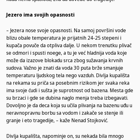
Jezero ima svojih opasnosti
– Jezera nose svoje opasnosti. Na samoj površini vode
blizu obale temperatura je prijatnih 24-25 stepeni i
kupača povuče da otpliva dalje. U nekom trenutku plivač
se odmori i spusti noege, a tu je već hladnija voda koje
može da izazove blokadu srca zbog sužavanja krvnih
sudova. Važno je znati da voda 30 puta brže smanjuje
temperaturu ljudskog tela nego vazduh. Divlja kupališta
na rekama su priča sa posebnim rizikom jer svaka reka
ima svoje ćudi i sušta je suprotnost od bazena. Mesta gde
su brzaci i gde se dubina naglo menja treba izbegavati.
Dovoljno je da deca koja su učila plivanja na bazenu uđu u
neravnopravnu borbu sa vodom i zakače se stenje ili
granje i eto tragedije, – kaže Nenad Stojković.
Divlja kupališta, napominje on, su nekada bila mnogo