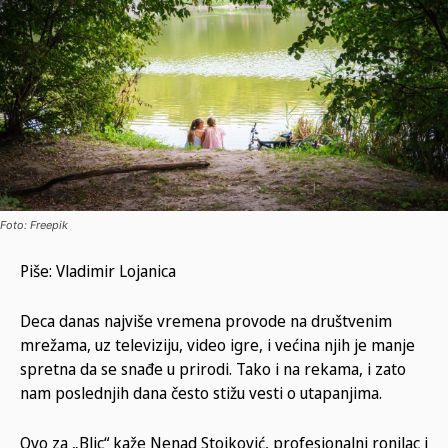
Foto: Freepik
Piše: Vladimir Lojanica
Deca danas najviše vremena provode na društvenim
mrežama, uz televiziju, video igre, i većina njih je manje
spretna da se snađe u prirodi. Tako i na rekama, i zato
nam poslednjih dana često stižu vesti o utapanjima.
Ovo za „Blic“ kaže Nenad Stojković, profesionalni ronilac i