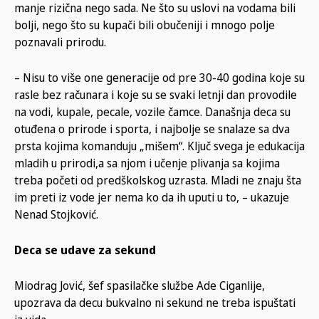
manje rizična nego sada. Ne što su uslovi na vodama bili
bolji, nego što su kupači bili obučeniji i mnogo polje
poznavali prirodu.
– Nisu to više one generacije od pre 30-40 godina koje su
rasle bez računara i koje su se svaki letnji dan provodile
na vodi, kupale, pecale, vozile čamce. Današnja deca su
otuđena o prirode i sporta, i najbolje se snalaze sa dva
prsta kojima komanduju „mišem“. Ključ svega je edukacija
mladih u prirodi,a sa njom i učenje plivanja sa kojima
treba početi od predškolskog uzrasta. Mladi ne znaju šta
im preti iz vode jer nema ko da ih uputi u to, – ukazuje
Nenad Stojković.
Deca se udave za sekund
Miodrag Jović, šef spasilačke službe Ade Ciganlije,
upozrava da decu bukvalno ni sekund ne treba ispuštati