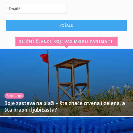
Email:*
SLIČNI ČLANCI KOJI VAS MOGU ZANIMATI:
Životarije
Boje zastava na plaži – šta znače crvena i zelena, a
šta braon i ljubičasta?