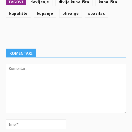
TAGOVI
davljenje
divlja kupališta
kupališta
kupalište
kupanje
plivanje
spasilac
KOMENTARI
Komentar:
Ime:*