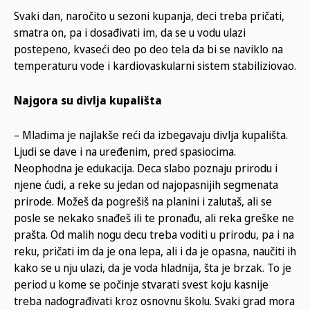
Svaki dan, naročito u sezoni kupanja, deci treba pričati,
smatra on, pa i dosađivati im, da se u vodu ulazi
postepeno, kvaseći deo po deo tela da bi se naviklo na
temperaturu vode i kardiovaskularni sistem stabiliziovao.
Najgora su divlja kupališta
– Mladima je najlakše reći da izbegavaju divlja kupališta.
Ljudi se dave i na uređenim, pred spasiocima.
Neophodna je edukacija. Deca slabo poznaju prirodu i
njene ćudi, a reke su jedan od najopasnijih segmenata
prirode. Možeš da pogrešiš na planini i zalutaš, ali se
posle se nekako snađeš ili te pronađu, ali reka greške ne
prašta. Od malih nogu decu treba voditi u prirodu, pa i na
reku, pričati im da je ona lepa, ali i da je opasna, naučiti ih
kako se u nju ulazi, da je voda hladnija, šta je brzak. To je
period u kome se počinje stvarati svest koju kasnije
treba nadograđivati kroz osnovnu školu. Svaki grad mora