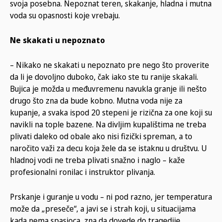
svoja posebna. Nepoznat teren, skakanje, hladna i mutna
voda su opasnosti koje vrebaju.
Ne skakati u nepoznato
– Nikako ne skakati u nepoznato pre nego što proverite
da li je dovoljno duboko, čak iako ste tu ranije skakali.
Bujica je možda u međuvremenu navukla granje ili nešto
drugo što zna da bude kobno. Mutna voda nije za
kupanje, a svaka ispod 20 stepeni je rizična za one koji su
navikli na tople bazene. Na divljim kupalištima ne treba
plivati daleko od obale ako nisi fizički spreman, a to
naročito važi za decu koja žele da se istaknu u društvu. U
hladnoj vodi ne treba plivati snažno i naglo – kaže
profesionalni ronilac i instruktor plivanja.
Prskanje i guranje u vodu – ni pod razno, jer temperatura
može da „preseče“, a javi se i strah koji, u situacijama
kada nema spasioca, zna da dovede do tragedije.