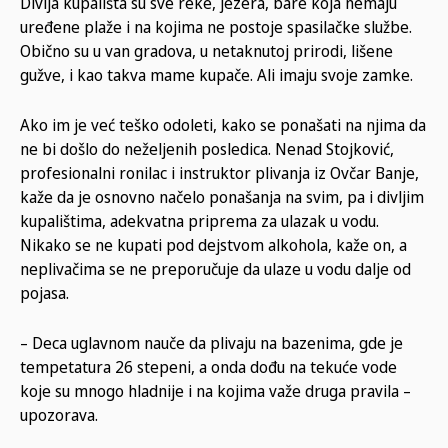
Divlja kupališta su sve reke, jezera, bare koja nemaju
uređene plaže i na kojima ne postoje spasilačke službe.
Obično su u van gradova, u netaknutoj prirodi, lišene
gužve, i kao takva mame kupače. Ali imaju svoje zamke.
Ako im je već teško odoleti, kako se ponašati na njima da
ne bi došlo do neželjenih posledica. Nenad Stojković,
profesionalni ronilac i instruktor plivanja iz Ovčar Banje,
kaže da je osnovno načelo ponašanja na svim, pa i divljim
kupalištima, adekvatna priprema za ulazak u vodu.
Nikako se ne kupati pod dejstvom alkohola, kaže on, a
neplivačima se ne preporučuje da ulaze u vodu dalje od
pojasa.
– Deca uglavnom nauče da plivaju na bazenima, gde je
tempetatura 26 stepeni, a onda dođu na tekuće vode
koje su mnogo hladnije i na kojima važe druga pravila –
upozorava.