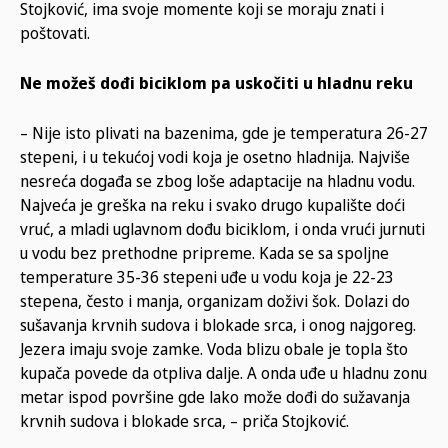
Stojković, ima svoje momente koji se moraju znati i
poštovati.
Ne možeš dođi biciklom pa uskočiti u hladnu reku
– Nije isto plivati na bazenima, gde je temperatura 26-27
stepeni, i u tekućoj vodi koja je osetno hladnija. Najviše
nesreća događa se zbog loše adaptacije na hladnu vodu.
Najveća je greška na reku i svako drugo kupalište doći
vruć, a mladi uglavnom dođu biciklom, i onda vrući jurnuti
u vodu bez prethodne pripreme. Kada se sa spoljne
temperature 35-36 stepeni uđe u vodu koja je 22-23
stepena, često i manja, organizam doživi šok. Dolazi do
sušavanja krvnih sudova i blokade srca, i onog najgoreg.
Jezera imaju svoje zamke. Voda blizu obale je topla što
kupača povede da otpliva dalje. A onda uđe u hladnu zonu
metar ispod površine gde lako može dođi do sužavanja
krvnih sudova i blokade srca, – priča Stojković.