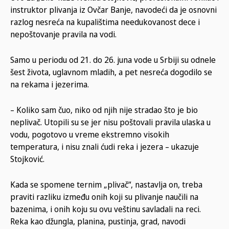
instruktor plivanja iz Ovčar Banje, navodeći da je osnovni
razlog nesreća na kupalištima needukovanost dece i
nepoštovanje pravila na vodi.
Samo u periodu od 21. do 26. juna vode u Srbiji su odnele
šest života, uglavnom mladih, a pet nesreća dogodilo se
na rekama i jezerima.
– Koliko sam čuo, niko od njih nije stradao što je bio
neplivač. Utopili su se jer nisu poštovali pravila ulaska u
vodu, pogotovo u vreme ekstremno visokih
temperatura, i nisu znali ćudi reka i jezera – ukazuje
Stojković.
Kada se spomene ternim „plivač“, nastavlja on, treba
praviti razliku između onih koji su plivanje naučili na
bazenima, i onih koju su ovu veštinu savladali na reci.
Reka kao džungla, planina, pustinja, grad, navodi