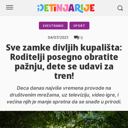
SVESTRANO
SPORT
04/07/2021
0
Sve zamke divljih kupališta:
Roditelji posegno obratite
pažnju, dete se udavi za
tren!
Deca danas najviše vremena provode na
društvenim mrežama, uz televiziju, video igre, i
većina njih je manje spretna da se snađe u prirodi.