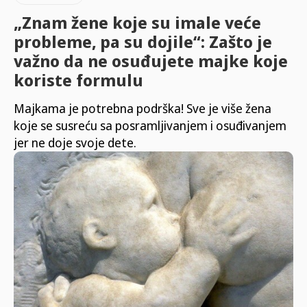
„Znam žene koje su imale veće
probleme, pa su dojile“: Zašto je
važno da ne osuđujete majke koje
koriste formulu
Majkama je potrebna podrška! Sve je više žena
koje se susreću sa posramljivanjem i osuđivanjem
jer ne doje svoje dete.