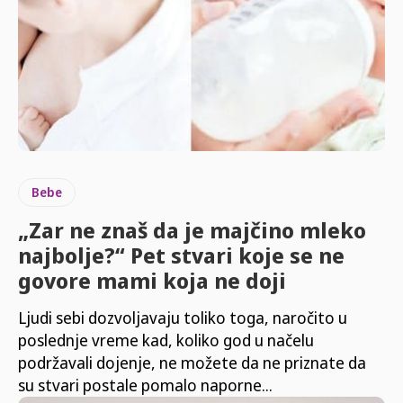
Bebe
„Zar ne znaš da je majčino mleko
najbolje?“ Pet stvari koje se ne
govore mami koja ne doji
Ljudi sebi dozvoljavaju toliko toga, naročito u
poslednje vreme kad, koliko god u načelu
podržavali dojenje, ne možete da ne priznate da
su stvari postale pomalo naporne...