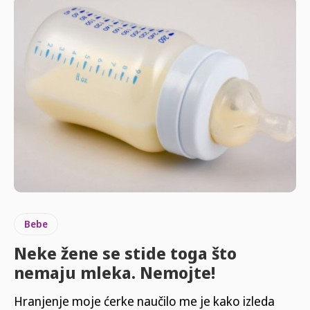
Bebe
Neke žene se stide toga što
nemaju mleka. Nemojte!
Hranjenje moje ćerke naučilo me je kako izleda