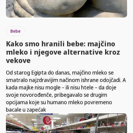
Bebe
Kako smo hranili bebe: majčino
mleko i njegove alternative kroz
vekove
Od starog Egipta do danas, majčino mleko se
smatralo najzdravijim načinom ishrane odojčadi. A
kada majke nisu mogle – ili nisu htele – da doje
svoje novorođenče, pribegavalo se drugim
opcijama koje su humano mleko povremeno
bacale u zapećak