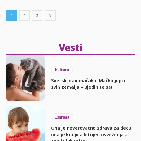
1
2
3
Vesti
Kultura
Svetski dan mačaka: Mačkoljupci
svih zemalja – ujedinite se!
Ishrana
Ona je neverovatno zdrava za decu,
ona je kraljica letnjeg osveženja –