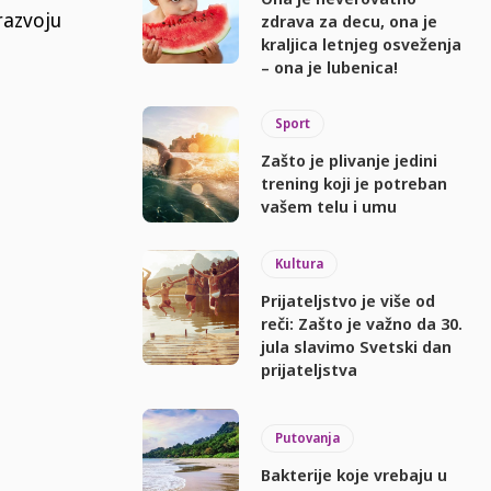
razvoju
zdrava za decu, ona je
kraljica letnjeg osveženja
– ona je lubenica!
Sport
Zašto je plivanje jedini
trening koji je potreban
vašem telu i umu
Kultura
Prijateljstvo je više od
reči: Zašto je važno da 30.
jula slavimo Svetski dan
prijateljstva
Putovanja
Bakterije koje vrebaju u