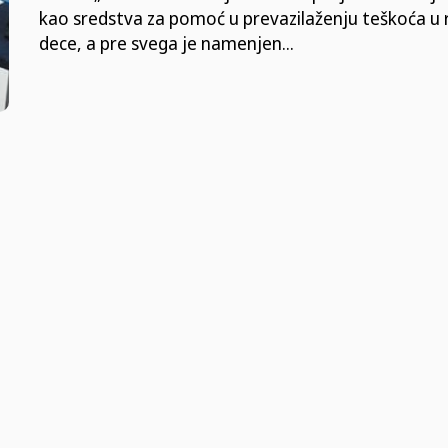
kao sredstva za pomoć u prevazilaženju teškoća u 
dece, a pre svega je namenjen...