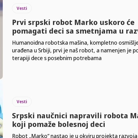
Vesti
Prvi srpski robot Marko uskoro će
pomagati deci sa smetnjama u raz
Humanoidna robotska mašina, kompletno osmišlje
urađena u Srbiji, prvi je naš robot, a namenjen je 
terapiji dece s posebnim potrebama
Vesti
Srpski naučnici napravili robota 
koji pomaže bolesnoj deci
Robot „Marko“ nastao je u okviru projekta razvoja