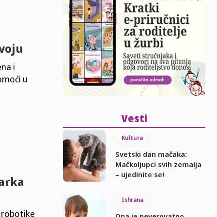
voju
na i
pomoći u
Vesti
Kultura
Svetski dan mačaka:
Mačkoljupci svih zemalja
– ujedinite se!
Marka
Ishrana
 robotike
Ona je neverovatno