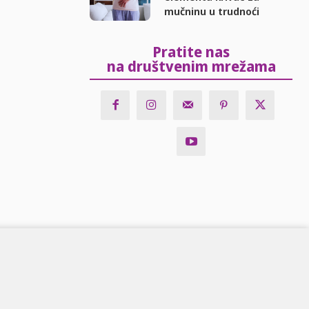
mučninu u trudnoći
Pratite nas
na društvenim mrežama