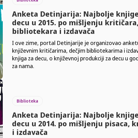
Anketa Detinjarija: Najbolje knjige
decu u 2015. po mišljenju kritičara
bibliotekara i izdavača
I ove zime, portal Detinjarije je organizovao anke
književnim kritičarima, dečjim bibliotekarima i izd
knjiga za decu, o književnoj produkciji za decu u god
za nama.
Biblioteka
Anketa Detinjarija: Najbolje knjige
decu u 2014. po mišljenju pisaca, k
i izdavača