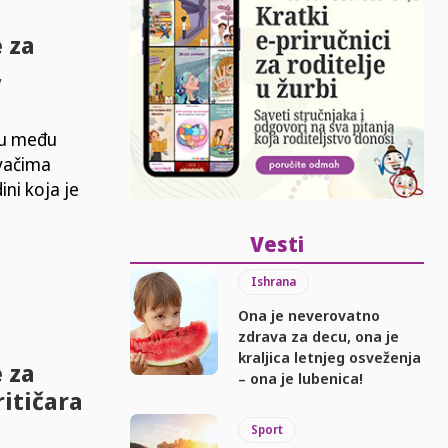
 za
,
tu među
avačima
ini koja je
Vesti
Ishrana
Ona je neverovatno
zdrava za decu, ona je
kraljica letnjeg osveženja
 za
– ona je lubenica!
ritičara
Sport