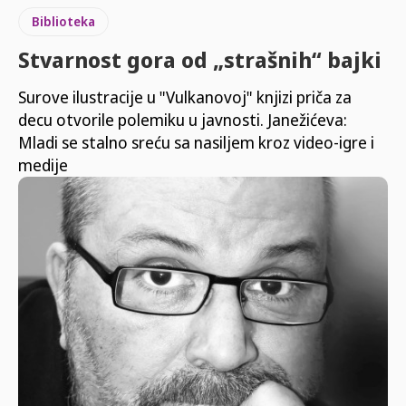
Biblioteka
Stvarnost gora od „strašnih“ bajki
Surove ilustracije u "Vulkanovoj" knjizi priča za
decu otvorile polemiku u javnosti. Janežićeva:
Mladi se stalno sreću sa nasiljem kroz video-igre i
medije