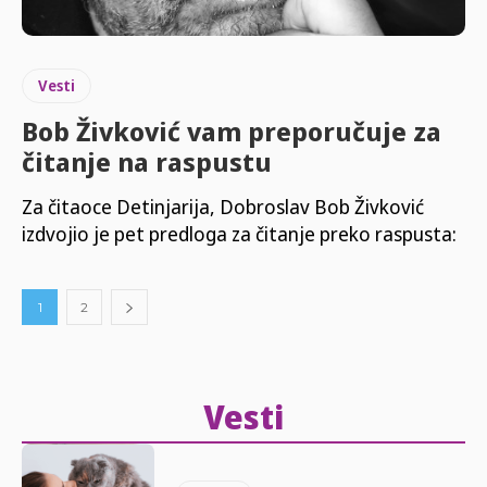
Vesti
Bob Živković vam preporučuje za
čitanje na raspustu
Za čitaoce Detinjarija, Dobroslav Bob Živković
izdvojio je pet predloga za čitanje preko raspusta:
1
2
Vesti