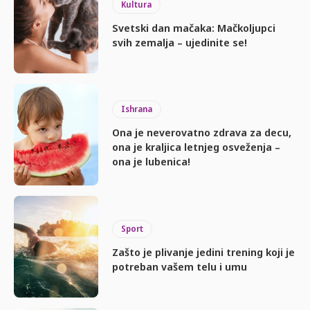
Kultura
Svetski dan mačaka: Mačkoljupci
svih zemalja – ujedinite se!
Ishrana
Ona je neverovatno zdrava za decu,
ona je kraljica letnjeg osveženja –
ona je lubenica!
Sport
Zašto je plivanje jedini trening koji je
potreban vašem telu i umu