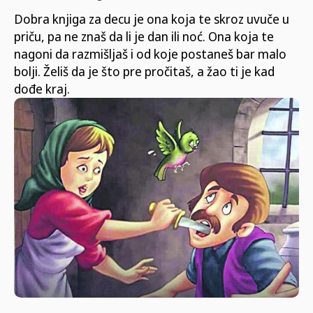
Dobra knjiga za decu je ona koja te skroz uvuče u
priču, pa ne znaš da li je dan ili noć. Ona koja te
nagoni da razmišljaš i od koje postaneš bar malo
bolji. Želiš da je što pre pročitaš, a žao ti je kad
dođe kraj.