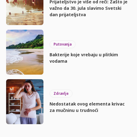
Prijateljstvo je više od reči: Zašto je
važno da 30. jula slavimo Svetski
dan prijateljstva
Putovanja
Bakterije koje vrebaju u plitkim
vodama
Zdravlje
Nedostatak ovog elementa krivac
za mučninu u trudnoći