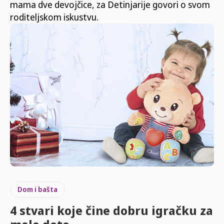
mama dve devojčice, za Detinjarije govori o svom
roditeljskom iskustvu.
Dom i bašta
4 stvari koje čine dobru igračku za