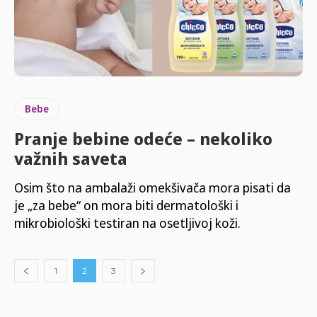
Bebe
Pranje bebine odeće – nekoliko
važnih saveta
Osim što na ambalaži omekšivača mora pisati da
je „za bebe“ on mora biti dermatološki i
mikrobiološki testiran na osetljivoj koži.
1
2
3