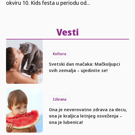
okviru 10. Kids festa u periodu od...
Vesti
Kultura
Svetski dan mačaka: Mačkoljupci
svih zemalja – ujedinite se!
Ishrana
Ona je neverovatno zdrava za decu,
ona je kraljica letnjeg osveženja –
ona je lubenica!