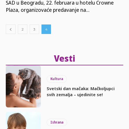
SAD u Beogradu, 22. februara u hotelu Crowne
Plaza, organizovaće predavanje na...
2
3
4
Vesti
Kultura
Svetski dan mačaka: Mačkoljupci
svih zemalja – ujedinite se!
Ishrana