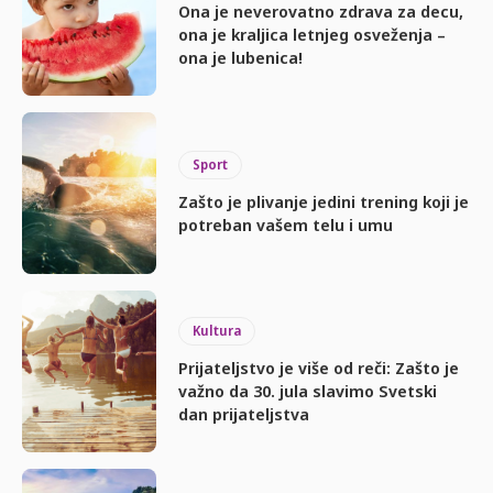
Ona je neverovatno zdrava za decu,
ona je kraljica letnjeg osveženja –
ona je lubenica!
Sport
Zašto je plivanje jedini trening koji je
potreban vašem telu i umu
Kultura
Prijateljstvo je više od reči: Zašto je
važno da 30. jula slavimo Svetski
dan prijateljstva