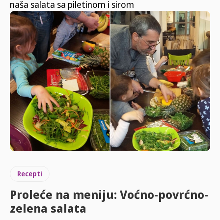
naša salata sa piletinom i sirom
Recepti
Proleće na meniju: Voćno-povrćno-
zelena salata