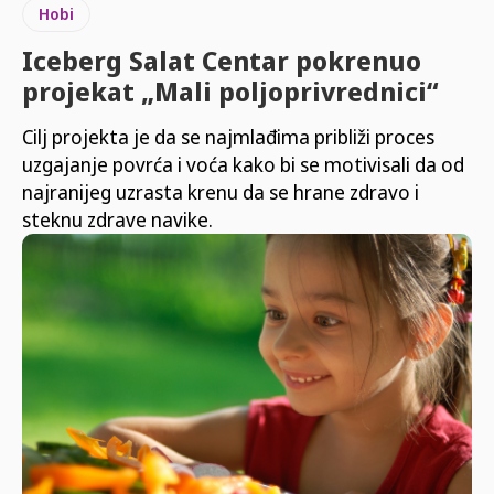
Hobi
Iceberg Salat Centar pokrenuo
projekat „Mali poljoprivrednici“
Cilj projekta je da se najmlađima približi proces
uzgajanje povrća i voća kako bi se motivisali da od
najranijeg uzrasta krenu da se hrane zdravo i
steknu zdrave navike.