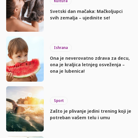
Kultura
Svetski dan mačaka: Mačkoljupci
svih zemalja – ujedinite se!
Ishrana
Ona je neverovatno zdrava za decu,
ona je kraljica letnjeg osveženja –
ona je lubenica!
Sport
Zašto je plivanje jedini trening koji je
potreban vašem telu i umu