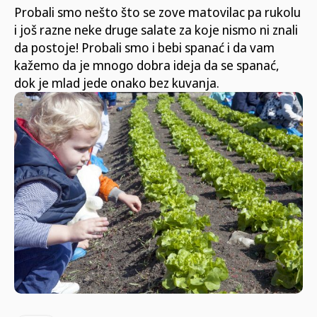
Probali smo nešto što se zove matovilac pa rukolu
i još razne neke druge salate za koje nismo ni znali
da postoje! Probali smo i bebi spanać i da vam
kažemo da je mnogo dobra ideja da se spanać,
dok je mlad jede onako bez kuvanja.