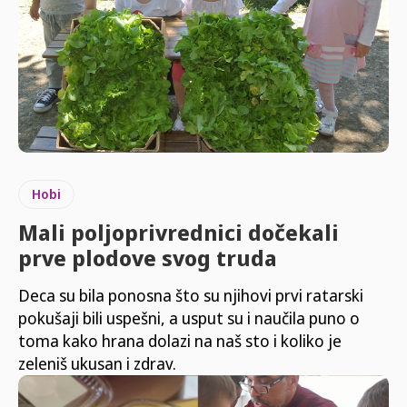
Hobi
Mali poljoprivrednici dočekali
prve plodove svog truda
Deca su bila ponosna što su njihovi prvi ratarski
pokušaji bili uspešni, a usput su i naučila puno o
toma kako hrana dolazi na naš sto i koliko je
zeleniš ukusan i zdrav.