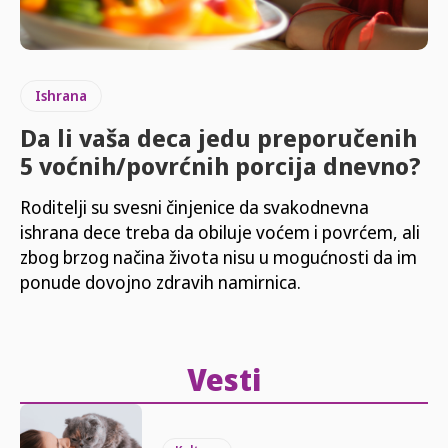
Ishrana
Da li vaša deca jedu preporučenih
5 voćnih/povrćnih porcija dnevno?
Roditelji su svesni činjenice da svakodnevna
ishrana dece treba da obiluje voćem i povrćem, ali
zbog brzog načina života nisu u mogućnosti da im
ponude dovojno zdravih namirnica.
Vesti