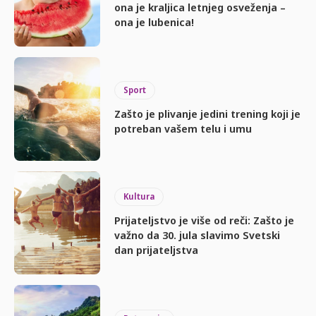
ona je kraljica letnjeg osveženja –
ona je lubenica!
Sport
Zašto je plivanje jedini trening koji je
potreban vašem telu i umu
Kultura
Prijateljstvo je više od reči: Zašto je
važno da 30. jula slavimo Svetski
dan prijateljstva