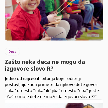
Deca
Zašto neka deca ne mogu da
izgovore slovo R?
Jedno od najčešćih pitanja koje roditelji
postavljaju kada primete da njihovo dete govori
"laka" umesto "raka" ili "jiba" umesto "riba" jeste:
„Zašto moje dete ne može da izgovori slovo R?“