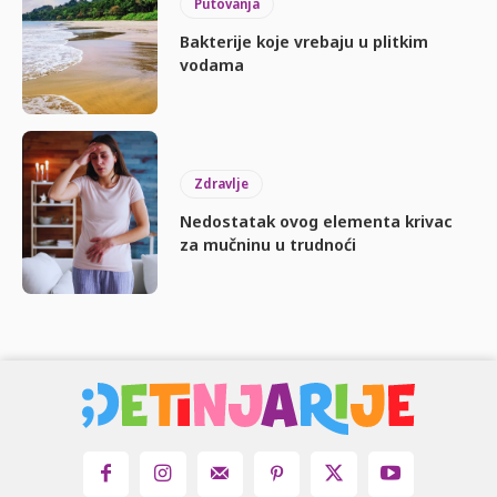
Putovanja
Bakterije koje vrebaju u plitkim
vodama
Zdravlje
Nedostatak ovog elementa krivac
za mučninu u trudnoći