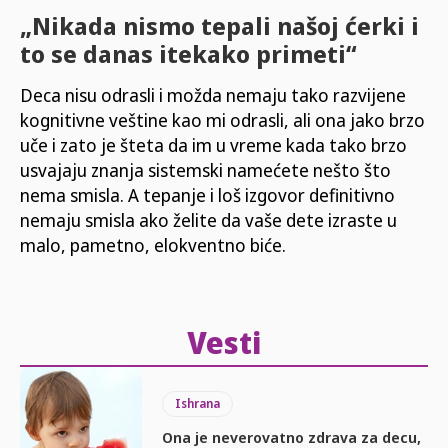
„Nikada nismo tepali našoj ćerki i
to se danas itekako primeti“
Deca nisu odrasli i možda nemaju tako razvijene
kognitivne veštine kao mi odrasli, ali ona jako brzo
uče i zato je šteta da im u vreme kada tako brzo
usvajaju znanja sistemski namećete nešto što
nema smisla. A tepanje i loš izgovor definitivno
nemaju smisla ako želite da vaše dete izraste u
malo, pametno, elokventno biće.
Vesti
Ishrana
Ona je neverovatno zdrava za decu,