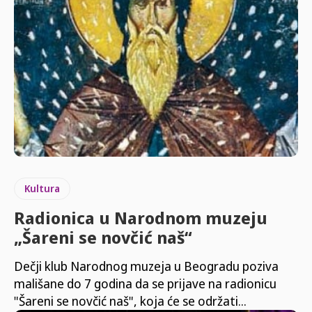
Kultura
Radionica u Narodnom muzeju
„Šareni se novčić naš“
Dečji klub Narodnog muzeja u Beogradu poziva
mališane do 7 godina da se prijave na radionicu
"Šareni se novčić naš", koja će se održati...