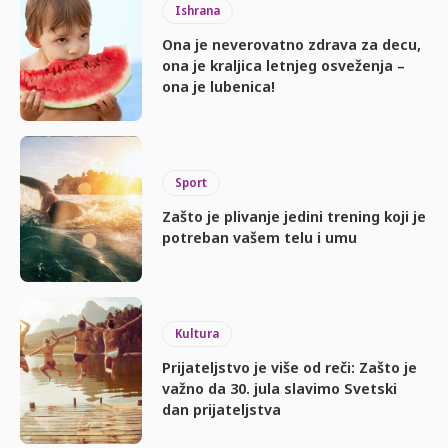
Ishrana
Ona je neverovatno zdrava za decu,
ona je kraljica letnjeg osveženja –
ona je lubenica!
Sport
Zašto je plivanje jedini trening koji je
potreban vašem telu i umu
Kultura
Prijateljstvo je više od reči: Zašto je
važno da 30. jula slavimo Svetski
dan prijateljstva