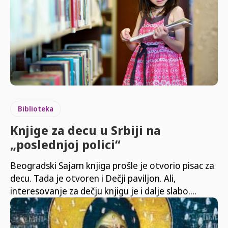
Biblioteka
Knjige za decu u Srbiji na
„poslednjoj polici“
Beogradski Sajam knjiga prošle je otvorio pisac za
decu. Tada je otvoren i Dečji paviljon. Ali,
interesovanje za dečju knjigu je i dalje slabo....