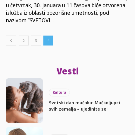
u četvrtak, 30. januara u 11 časova biće otvorena
izložba iz oblasti pozorišne umetnosti, pod
nazivom “SVETOVI...
2
3
4
Vesti
Kultura
Svetski dan mačaka: Mačkoljupci
svih zemalja – ujedinite se!