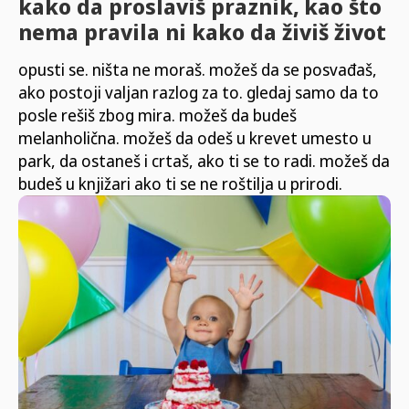
kako da proslaviš praznik, kao što
nema pravila ni kako da živiš život
opusti se. ništa ne moraš. možeš da se posvađaš,
ako postoji valjan razlog za to. gledaj samo da to
posle rešiš zbog mira. možeš da budeš
melanholična. možeš da odeš u krevet umesto u
park, da ostaneš i crtaš, ako ti se to radi. možeš da
budeš u knjižari ako ti se ne roštilja u prirodi.