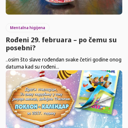
Mentalna higijena
Rođeni 29. februara – po čemu su
posebni?
..osim što slave rođendan svake četiri godine onog
datuma kad su rođeni...