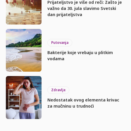
Prijateljstvo je više od reči: Zašto je
važno da 30. jula slavimo Svetski
dan prijateljstva
Putovanja
Bakterije koje vrebaju u plitkim
vodama
Zdravlje
Nedostatak ovog elementa krivac
za mučninu u trudnoći