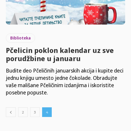
Biblioteka
Pčelicin poklon kalendar uz sve
porudžbine u januaru
Budite deo Pčeličinih januarskih akcija i kupite deci
jednu knjigu umesto jedne čokolade. Obradujte
vaše mališane Pčeličinim izdanjima i iskoristite
posebne popuste.
2
3
4