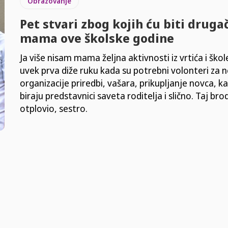
Obrazovanje
Pet stvari zbog kojih ću biti drugač
mama ove školske godine
Ja više nisam mama željna aktivnosti iz vrtića i škol
uvek prva diže ruku kada su potrebni volonteri za 
organizacije priredbi, vašara, prikupljanje novca, k
biraju predstavnici saveta roditelja i slično. Taj br
otplovio, sestro.