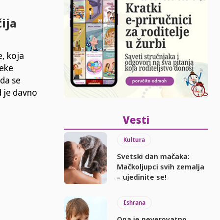
ija
e, koja
neke
ada se
od je davno
Vesti
Kultura
Svetski dan mačaka:
Mačkoljupci svih zemalja
– ujedinite se!
Ishrana
Ona je neverovatno