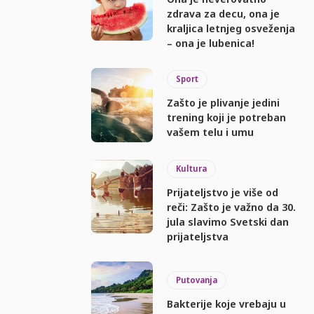
zdrava za decu, ona je
kraljica letnjeg osveženja
– ona je lubenica!
Sport
Zašto je plivanje jedini
trening koji je potreban
vašem telu i umu
Kultura
Prijateljstvo je više od
reči: Zašto je važno da 30.
jula slavimo Svetski dan
prijateljstva
Putovanja
Bakterije koje vrebaju u