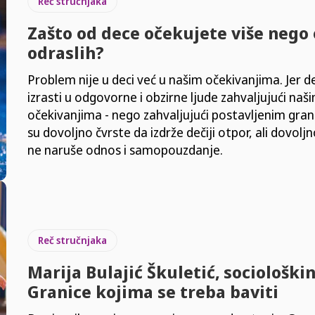
Reč stručnjaka
Zašto od dece očekujete više nego
odraslih?
Problem nije u deci već u našim očekivanjima. Jer d
izrasti u odgovorne i obzirne ljude zahvaljujući naš
očekivanjima - nego zahvaljujući postavljenim gra
su dovoljno čvrste da izdrže dečiji otpor, ali dovolj
ne naruše odnos i samopouzdanje.
Reč stručnjaka
Marija Bulajić Škuletić, sociološkin
Granice kojima se treba baviti