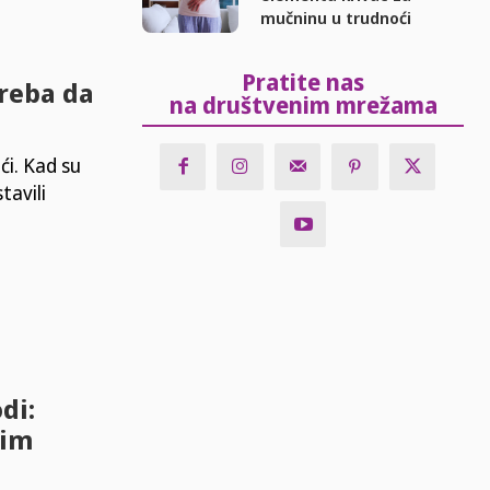
mučninu u trudnoći
Pratite nas
treba da
na društvenim mrežama
ći. Kad su
tavili
di:
vim