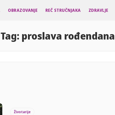
A
OBRAZOVANJE
REČ STRUČNJAKA
ZDRAVLJE
Tag:
proslava rođendana
Životarije