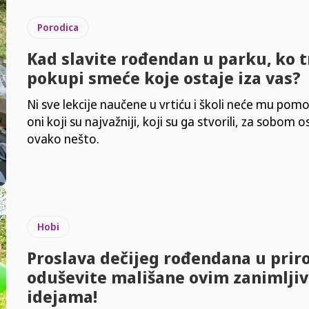
Porodica
Kad slavite rođendan u parku, ko 
pokupi smeće koje ostaje iza vas?
Ni sve lekcije naučene u vrtiću i školi neće mu pomo
oni koji su najvažniji, koji su ga stvorili, za sobom os
ovako nešto.
Hobi
Proslava dečijeg rođendana u priro
oduševite mališane ovim zanimlji
idejama!