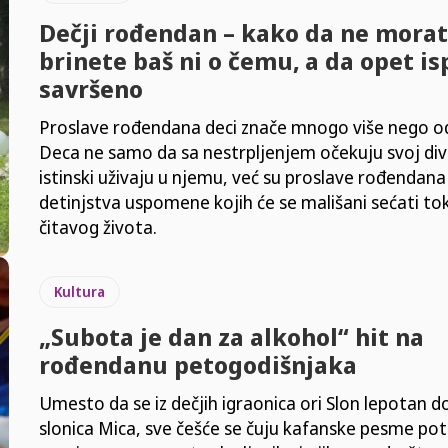
Dečji rođendan – kako da ne morat
brinete baš ni o čemu, a da opet i
savršeno
Proslave rođendana deci znače mnogo više nego o
Deca ne samo da sa nestrpljenjem očekuju svoj div
istinski uživaju u njemu, već su proslave rođendana 
detinjstva uspomene kojih će se mališani sećati t
čitavog života.
Kultura
„Subota je dan za alkohol“ hit na
rođendanu petogodišnjaka
Umesto da se iz dečjih igraonica ori Slon lepotan d
slonica Mica, sve češće se čuju kafanske pesme po