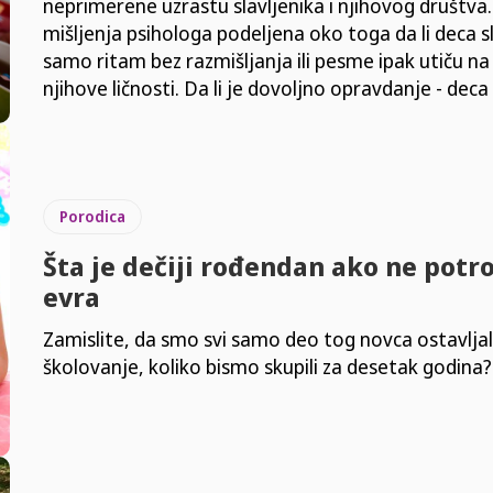
neprimerene uzrastu slavljenika i njihovog društva. 
mišljenja psihologa podeljena oko toga da li deca s
samo ritam bez razmišljanja ili pesme ipak utiču na
njihove ličnosti. Da li je dovoljno opravdanje - deca
Porodica
Šta je dečiji rođendan ako ne potro
evra
Zamislite, da smo svi samo deo tog novca ostavljal
školovanje, koliko bismo skupili za desetak godina?