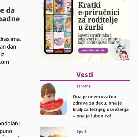
e da
spadne
draslima.
an dan i
iz
okom
Vesti
Ishrana
Ona je neverovatno
zdrava za decu, ona je
kraljica letnjeg osveženja
– ona je lubenica!
ondolan i
tpuno
Sport