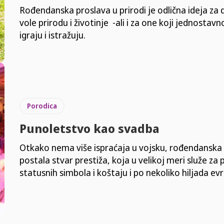
Rođendanska proslava u prirodi je odlična ideja za 
vole prirodu i životinje -ali i za one koji jednostavn
igraju i istražuju.
Porodica
Punoletstvo kao svadba
Otkako nema više ispraćaja u vojsku, rođendanska s
postala stvar prestiža, koja u velikoj meri služe za
statusnih simbola i koštaju i po nekoliko hiljada ev