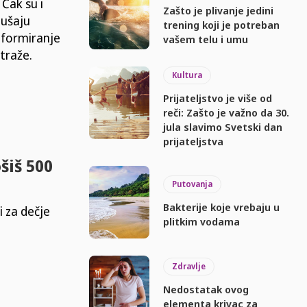
Čak su i
Zašto je plivanje jedini
lušaju
trening koji je potreban
 formiranje
vašem telu i umu
 traže.
Kultura
Prijateljstvo je više od
reči: Zašto je važno da 30.
jula slavimo Svetski dan
prijateljstva
šiš 500
Putovanja
Bakterije koje vrebaju u
i za dečje
plitkim vodama
Zdravlje
Nedostatak ovog
elementa krivac za