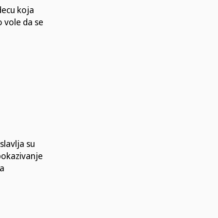
decu koja
o vole da se
lavlja su
 pokazivanje
ra