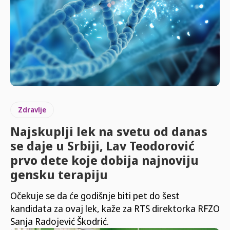
Zdravlje
Najskuplji lek na svetu od danas
se daje u Srbiji, Lav Teodorović
prvo dete koje dobija najnoviju
gensku terapiju
Očekuje se da će godišnje biti pet do šest
kandidata za ovaj lek, kaže za RTS direktorka RFZO
Sanja Radojević Škodrić.