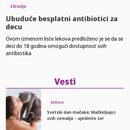
Zdravlje
Ubuduće besplatni antibiotici za
decu
Ovom izmenom liste lekova predloženo je se da se
deci do 18 godina omogući dostupnost svih
antibiotika
Vesti
Kultura
Svetski dan mačaka: Mačkoljupci
svih zemalja – ujedinite se!