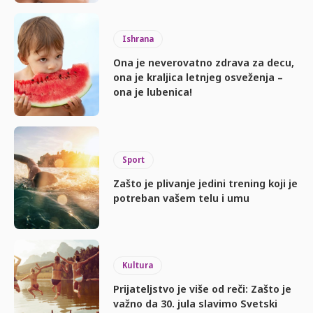
Ishrana
Ona je neverovatno zdrava za decu,
ona je kraljica letnjeg osveženja –
ona je lubenica!
Sport
Zašto je plivanje jedini trening koji je
potreban vašem telu i umu
Kultura
Prijateljstvo je više od reči: Zašto je
važno da 30. jula slavimo Svetski