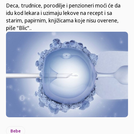
Deca, trudnice, porodilje i penzioneri moći će da
idu kod lekara i uzimaju lekove na recept i sa
starim, papirnim, knjižicama koje nisu overene,
piše "Blic"..
Bebe