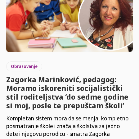
Obrazovanje
Zagorka Marinković, pedagog:
Moramo iskoreniti socijalistički
stil roditeljstva ‘do sedme godine
si moj, posle te prepuštam školi’
Kompletan sistem mora da se menja, kompletno
posmatranje škole i značaja školstva za jedno
dete i njegovu porodicu - smatra Zagorka