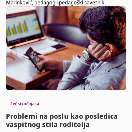
Marinković, pedagog i pedagoški savetnik
Reč stručnjaka
Problemi na poslu kao posledica
vaspitnog stila roditelja