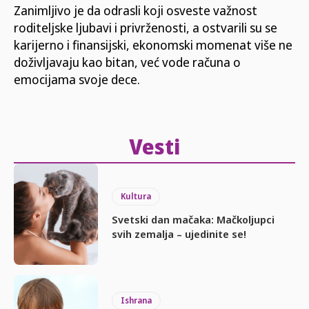
Zanimljivo je da odrasli koji osveste važnost
roditeljske ljubavi i privrženosti, a ostvarili su se
karijerno i finansijski, ekonomski momenat više ne
doživljavaju kao bitan, već vode računa o
emocijama svoje dece.
Vesti
Kultura
Svetski dan mačaka: Mačkoljupci
svih zemalja – ujedinite se!
Ishrana