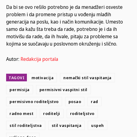
Da bi se ovo rešilo potrebno je da menadžeri osveste
problem i da promene pristup u vođenju mlađih
generacija na poslu, kao i način komunikacije. Umesto
samo da kažu šta treba da rade, potrebno je i da ih
motivišu da rade, da ih hvale, pitaju za probleme sa
kojima se suočavaju u poslovnom okruženju i slično.
Autor:
Redakcija portala
TAGOVI
motivacija
nemački stil vaspitanja
permisija
permisivni vaspitni stil
permisivno roditeljstvo
posao
rad
radno mest
roditelji
roditeljstvo
stil roditeljstva
stil vaspitanja
uspeh