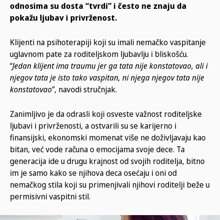
odnosima su dosta “tvrdi” i često ne znaju da
pokažu ljubav i privrženost.
Klijenti na psihoterapiji koji su imali nemačko vaspitanje
uglavnom pate za roditeljskom ljubavlju i bliskošću.
“
Jedan klijent ima traumu jer ga tata nije konstatovao, ali i
njegov tata je isto tako vaspitan, ni njega njegov tata nije
konstatovao
”, navodi stručnjak.
Zanimljivo je da odrasli koji osveste važnost roditeljske
ljubavi i privrženosti, a ostvarili su se karijerno i
finansijski, ekonomski momenat više ne doživljavaju kao
bitan, već vode računa o emocijama svoje dece. Ta
generacija ide u drugu krajnost od svojih roditelja, bitno
im je samo kako se njihova deca osećaju i oni od
nemačkog stila koji su primenjivali njihovi roditelji beže u
permisivni vaspitni stil.