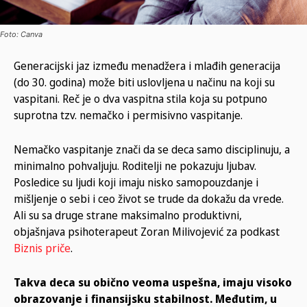
Foto: Canva
Generacijski jaz između menadžera i mlađih generacija
(do 30. godina) može biti uslovljena u načinu na koji su
vaspitani. Reč je o dva vaspitna stila koja su potpuno
suprotna tzv. nemačko i permisivno vaspitanje.
Nemačko vaspitanje znači da se deca samo disciplinuju, a
minimalno pohvaljuju. Roditelji ne pokazuju ljubav.
Posledice su ljudi koji imaju nisko samopouzdanje i
mišljenje o sebi i ceo život se trude da dokažu da vrede.
Ali su sa druge strane maksimalno produktivni,
objašnjava psihoterapeut Zoran Milivojević za podkast
Biznis priče
.
Takva deca su obično veoma uspešna, imaju visoko
obrazovanje i finansijsku stabilnost. Međutim, u