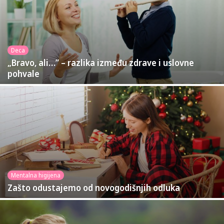
Deca
„Bravo, ali…” – razlika između zdrave i uslovne
pohvale
Mentalna higijena
Zašto odustajemo od novogodišnjih odluka