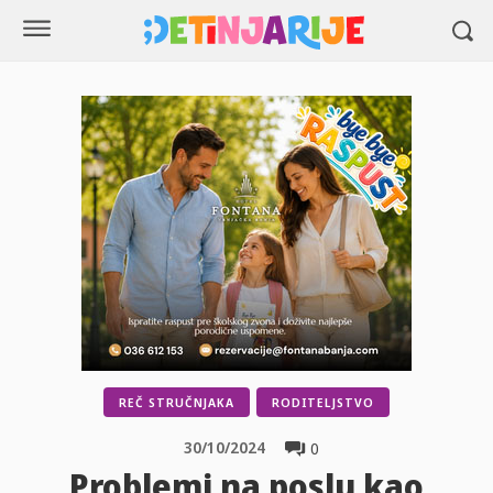
REČ STRUČNJAKA
RODITELJSTVO
30/10/2024
0
Problemi na poslu kao