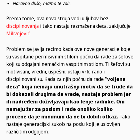
Naravno dušo, mama te voli.
Prema tome, ova nova struja vodi u ljubav bez
disciplinovanja
i tako nastaju razmažena deca, zaključuje
Milivojević
.
Problem se javlja recimo kada ove nove generacije koje
su vaspitane permisivnim stilom počnu da rade za šefove
koji su odgajani nemačkim vaspitnim stilom. Ti šefovi su
motivisani, vredni, uspešni, ustaju vrlo rano i
disciplinovani su. Kada za njih počnu da rade
“voljena
deca” koja nemaju unutrašnji motiv da se trude da
bi dokazali drugima da vrede, nastaje problem jer
ih nadređeni doživljavaju kao lenje radnike. Oni
nemaju žar za poslom i rade onoliko koliko
procene da je minimum da ne bi dobili otkaz.
Tako
nastaje generacijski sukob na poslu koji je uslovljen
različitim odgojem.