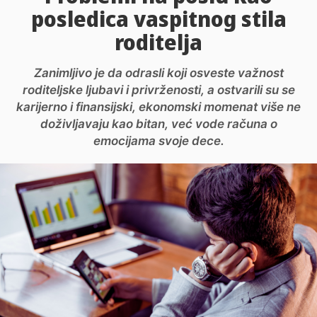
posledica vaspitnog stila
roditelja
Zanimljivo je da odrasli koji osveste važnost
roditeljske ljubavi i privrženosti, a ostvarili su se
karijerno i finansijski, ekonomski momenat više ne
doživljavaju kao bitan, već vode računa o
emocijama svoje dece.