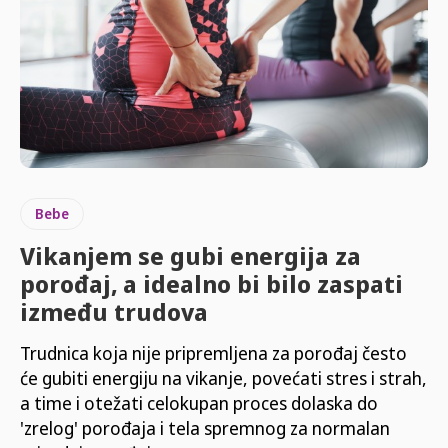
Bebe
Vikanjem se gubi energija za
porođaj, a idealno bi bilo zaspati
između trudova
Trudnica koja nije pripremljena za porođaj često
će gubiti energiju na vikanje, povećati stres i strah,
a time i otežati celokupan proces dolaska do
'zrelog' porođaja i tela spremnog za normalan