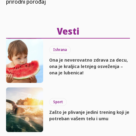
prirodni porođaj
Vesti
Ishrana
Ona je neverovatno zdrava za decu,
ona je kraljica letnjeg osveženja –
ona je lubenica!
Sport
Zašto je plivanje jedini trening koji je
potreban vašem telu i umu