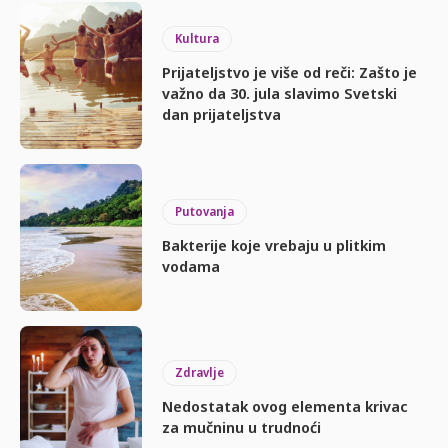
Kultura
Prijateljstvo je više od reči: Zašto je
važno da 30. jula slavimo Svetski
dan prijateljstva
Putovanja
Bakterije koje vrebaju u plitkim
vodama
Zdravlje
Nedostatak ovog elementa krivac
za mučninu u trudnoći