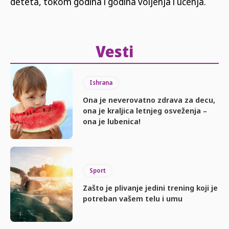
deteta, tokom godina i godina voljenja i učenja.
Vesti
Ishrana
Ona je neverovatno zdrava za decu,
ona je kraljica letnjeg osveženja –
ona je lubenica!
Sport
Zašto je plivanje jedini trening koji je
potreban vašem telu i umu