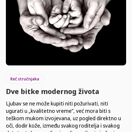
Reč stručnjaka
Dve bitke modernog života
Ljubav se ne može kupiti niti požurivati, niti
ugurati u „kvalitetno vreme”, već mora biti s
teškom mukom izvojevana, uz pogled direktno u
oči, dodir kože, između svakog roditelja i svakog