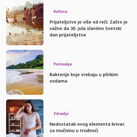
Kultura
Prijateljstvo je više od reči: Zašto je
važno da 30. jula slavimo Svetski
dan prijateljstva
Putovanja
Bakterije koje vrebaju u plitkim
vodama
Zdravlje
Nedostatak ovog elementa krivac
za mučninu u trudnoći