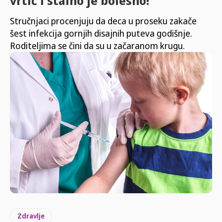
vrtić i stalno je bolesno!
Stručnjaci procenjuju da deca u proseku zakače
šest infekcija gornjih disajnih puteva godišnje.
Roditeljima se čini da su u začaranom krugu.
Zdravlje