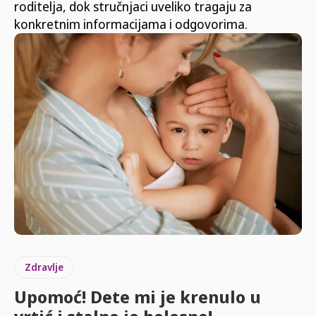
roditelja, dok stručnjaci uveliko tragaju za
konkretnim informacijama i odgovorima.
Zdravlje
Upomoć! Dete mi je krenulo u