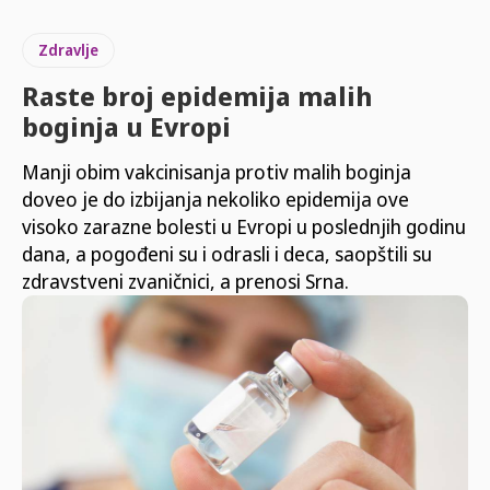
Zdravlje
Raste broj epidemija malih
boginja u Evropi
Manji obim vakcinisanja protiv malih boginja
doveo je do izbijanja nekoliko epidemija ove
visoko zarazne bolesti u Evropi u poslednjih godinu
dana, a pogođeni su i odrasli i deca, saopštili su
zdravstveni zvaničnici, a prenosi Srna.