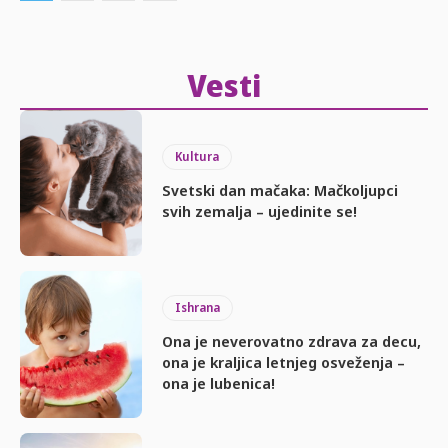
Vesti
Kultura
Svetski dan mačaka: Mačkoljupci
svih zemalja – ujedinite se!
Ishrana
Ona je neverovatno zdrava za decu,
ona je kraljica letnjeg osveženja –
ona je lubenica!