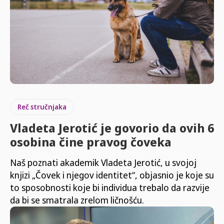
Reč stručnjaka
Vladeta Jerotić je govorio da ovih 6
osobina čine pravog čoveka
Naš poznati akademik Vladeta Jerotić, u svojoj
knjizi „Čovek i njegov identitet“, objasnio je koje su
to sposobnosti koje bi individua trebalo da razvije
da bi se smatrala zrelom ličnošću.