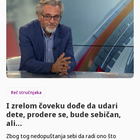
Reč stručnjaka
I zrelom čoveku dođe da udari
dete, prodere se, bude sebičan,
ali…
Zbog tog nedopuštanja sebi da radi ono što