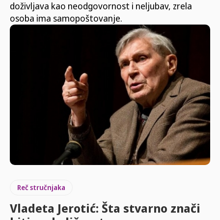
doživljava kao neodgovornost i neljubav, zrela
osoba ima samopoštovanje.
Reč stručnjaka
Vladeta Jerotić: Šta stvarno znači