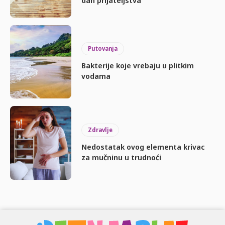
Putovanja
Bakterije koje vrebaju u plitkim
vodama
Zdravlje
Nedostatak ovog elementa krivac
za mučninu u trudnoći