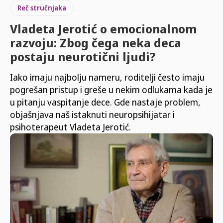
Reč stručnjaka
Vladeta Jerotić o emocionalnom
razvoju: Zbog čega neka deca
postaju neurotični ljudi?
Iako imaju najbolju nameru, roditelji često imaju
pogrešan pristup i greše u nekim odlukama kada je
u pitanju vaspitanje dece. Gde nastaje problem,
objašnjava naš istaknuti neuropsihijatar i
psihoterapeut Vladeta Jerotić.