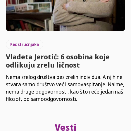
Reč stručnjaka
Vladeta Jerotić: 6 osobina koje
odlikuju zrelu ličnost
Nema zrelog društva bez zrelih individua. A njih ne
stvara samo društvo već i samovaspitanje. Naime,
nema druge odgovornosti, kao što reče jedan naš
filozof, od samoodgovornosti.
Vesti