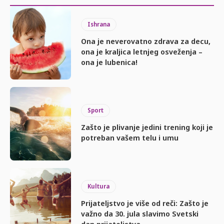
Ishrana
Ona je neverovatno zdrava za decu,
ona je kraljica letnjeg osveženja –
ona je lubenica!
Sport
Zašto je plivanje jedini trening koji je
potreban vašem telu i umu
Kultura
Prijateljstvo je više od reči: Zašto je
važno da 30. jula slavimo Svetski
dan prijateljstva