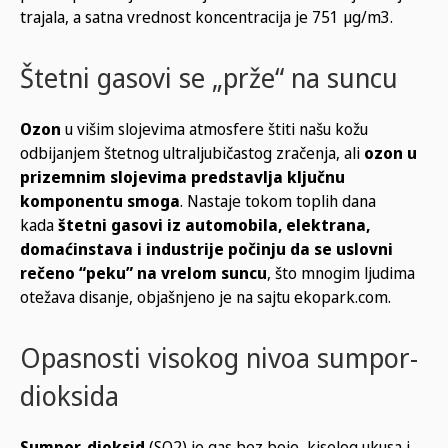
trajala, a satna vrednost koncentracija je 751 µg/m3.
Štetni gasovi se „prže“ na suncu
Ozon
u višim slojevima atmosfere štiti našu kožu
odbijanjem štetnog ultraljubičastog zračenja, ali
ozon u
prizemnim slojevima predstavlja ključnu
komponentu smoga
. Nastaje tokom toplih dana
kada
štetni gasovi iz automobila, elektrana,
domaćinstava i industrije počinju da se uslovni
rečeno “peku” na vrelom suncu
, što mnogim ljudima
otežava disanje, objašnjeno je na sajtu ekopark.com.
Opasnosti visokog nivoa sumpor-
dioksida
Sumpor-dioksid
(SO2) je gas bez boje, kiselog ukusa i