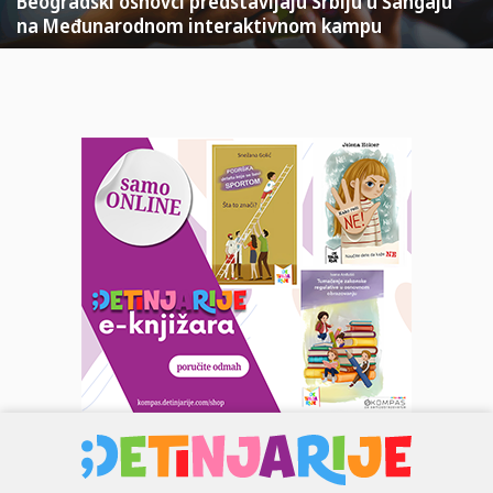
Beogradski osnovci predstavljaju Srbiju u Šangaju
na Međunarodnom interaktivnom kampu