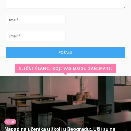
Komentar:
Ime:*
Email:*
SLIČNI ČLANCI KOJI VAS MOGU ZANIMATI:
Vesti
Napad na učenika u školi u Beogradu:„Ušli su na