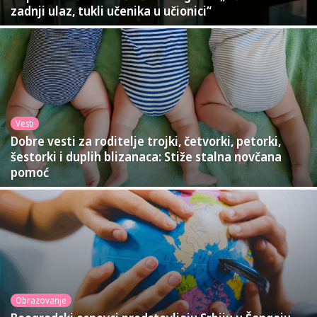
zadnji ulaz, tukli učenika u učionici“
Vesti
Dobre vesti za roditelje trojki, četvorki, petorki,
šestorki i duplih blizanaca: Stiže stalna novčana
pomoć
Obrazovanje