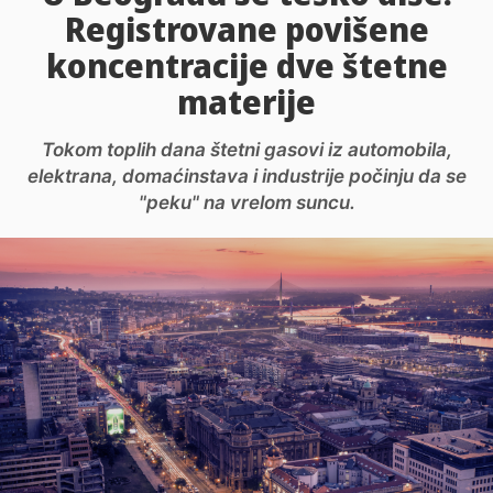
Registrovane povišene
koncentracije dve štetne
materije
Tokom toplih dana štetni gasovi iz automobila,
elektrana, domaćinstava i industrije počinju da se
"peku" na vrelom suncu.