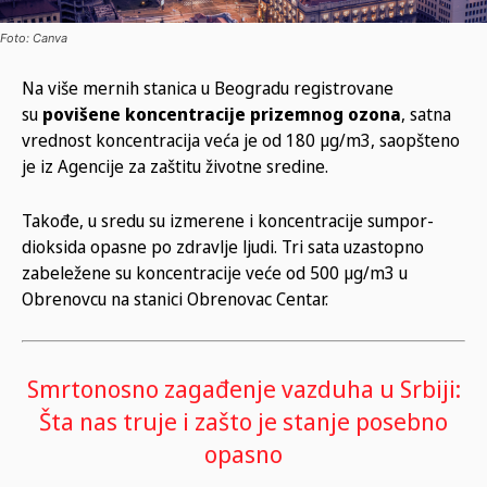
Foto: Canva
Na više mernih stanica u Beogradu registrovane
su
povišene koncentracije prizemnog ozona
, satna
vrednost koncentracija veća je od 180 µg/m3, saopšteno
je iz Agencije za zaštitu životne sredine.
Takođe, u sredu su izmerene i koncentracije sumpor-
dioksida opasne po zdravlje ljudi. Tri sata uzastopno
zabeležene su koncentracije veće od 500 µg/m3 u
Obrenovcu na stanici Obrenovac Centar.
Smrtonosno zagađenje vazduha u Srbiji:
Šta nas truje i zašto je stanje posebno
opasno