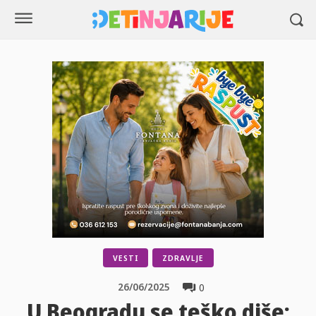
VESTI
ZDRAVLJE
26/06/2025
0
U Beogradu se teško diše: