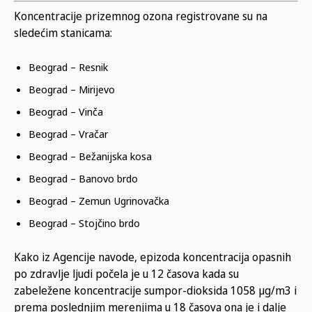
Koncentracije prizemnog ozona registrovane su na
sledećim stanicama:
Beograd – Resnik
Beograd – Mirijevo
Beograd – Vinča
Beograd – Vračar
Beograd – Bežanijska kosa
Beograd – Banovo brdo
Beograd – Zemun Ugrinovačka
Beograd – Stojčino brdo
Kako iz Agencije navode, epizoda koncentracija opasnih
po zdravlje ljudi počela je u 12 časova kada su
zabeležene koncentracije sumpor-dioksida 1058 µg/m3 i
prema poslednjim merenjima u 18 časova ona je i dalje