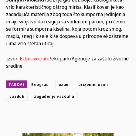
vrlo karakterističnog oštrog mirisa. Klasifikovan je kao
zagađujuća materija zbog toga što sumporna jedinjenja
imaju svojstvo da reaguju sa vodenom parom, pri čemu
se formira sumporna kiselina, koja potom kroz smog,
maglu, sneg i kisele kiše dospeva u prirodne ekosisteme
i ima vrlo štetan uticaj.
Izvor:
EUpravo zato
/ekopark/Agencije za zaštitu životne
sredine
TAGOVI
Beograd
ozon
prizemni ozon
vazduh
zagađenje vazduha