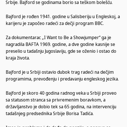
Srbije. Bajford se godinama borio sa teškom bolešću.
Bajford je rođen 1941. godine u Salisberiju u Engleskoj, a
karijeru je započeo radeći za dečji program BBC.
Za dokumentarac „I Want to Be a Showjumper“ ga je
nagradila BAFTA 1969. godine, a dve godine kasnije se
preselio u tadašnju Jugoslaviju, gde se oženio i ostao do
kraja života.
Bajford je u Srbiji ostavio dubok trag radeći na dečjim
programima, prevođenju i predavanju engleskog jezika.
Bajford je skoro 40 godina radnog veka u Srbiji proveo
sa statusom stranca sa privremenim boravkom, a
državljanstvo je dobio tek sa 65 godina, na intervenciju
tadašnjeg predsednika Srbije Borisa Tadića.