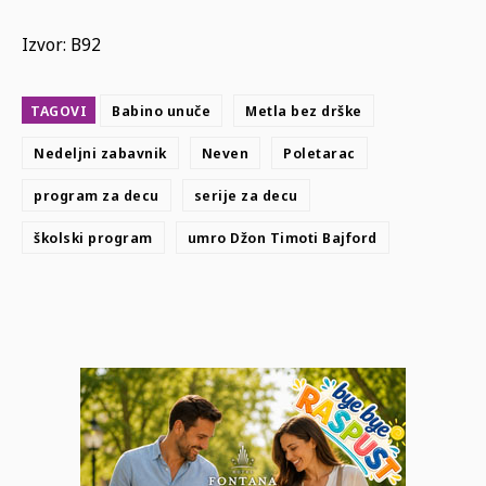
Izvor: B92
TAGOVI
Babino unuče
Metla bez drške
Nedeljni zabavnik
Neven
Poletarac
program za decu
serije za decu
školski program
umro Džon Timoti Bajford