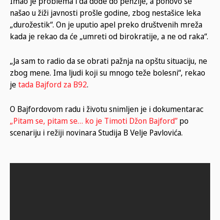
Imao je problema i da dođe do penzije, a ponovo se
našao u žiži javnosti prošle godine, zbog nestašice leka
„durožestik“. On je uputio apel preko društvenih mreža
kada je rekao da će „umreti od birokratije, a ne od raka“.
„Ja sam to radio da se obrati pažnja na opštu situaciju, ne
zbog mene. Ima ljudi koji su mnogo teže bolesni“, rekao
je
tada Bajford za B92
.
O Bajfordovom radu i životu snimljen je i dokumentarac
„Pitam se, pitam se… ko je Timoti Džon Bajford”
po
scenariju i režiji novinara Studija B Velje Pavlovića.