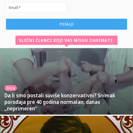
Email:*
SLIČNI ČLANCI KOJI VAS MOGU ZANIMATI:
Deca
Da li smo postali suviše konzervativni? Snimak
porođaja pre 40 godina normalan, danas
„neprimeren“