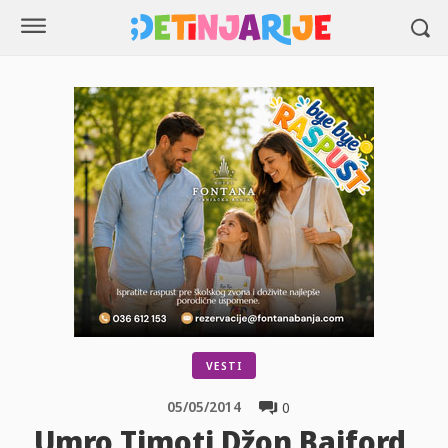
VESTI
05/05/2014
0
Umro Timoti Džon Bajford,