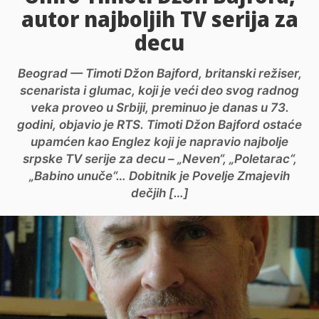
autor najboljih TV serija za
decu
Beograd — Timoti Džon Bajford, britanski režiser,
scenarista i glumac, koji je veći deo svog radnog
veka proveo u Srbiji, preminuo je danas u 73.
godini, objavio je RTS. Timoti Džon Bajford ostaće
upamćen kao Englez koji je napravio najbolje
srpske TV serije za decu – „Neven“, „Poletarac“,
„Babino unuče“… Dobitnik je Povelje Zmajevih
dečjih […]