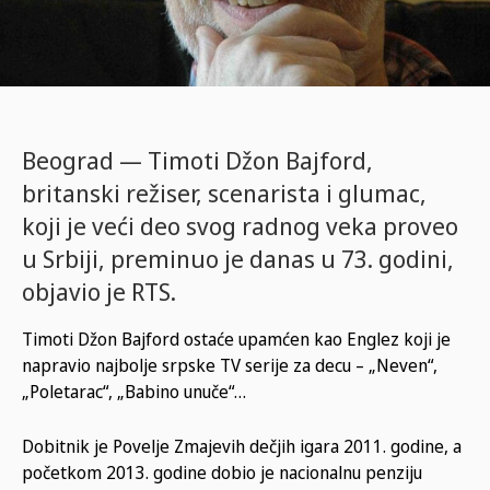
Beograd — Timoti Džon Bajford,
britanski režiser, scenarista i glumac,
koji je veći deo svog radnog veka proveo
u Srbiji, preminuo je danas u 73. godini,
objavio je RTS.
Timoti Džon Bajford ostaće upamćen kao Englez koji je
napravio najbolje srpske TV serije za decu – „Neven“,
„Poletarac“, „Babino unuče“…
Dobitnik je Povelje Zmajevih dečjih igara 2011. godine, a
početkom 2013. godine dobio je nacionalnu penziju