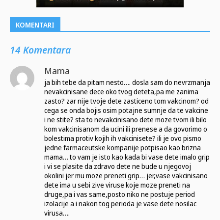
KOMENTARI
14 Komentara
Mama
ja bih tebe da pitam nesto…. dosla sam do nevrzmanja
nevakcinisane dece oko tvog deteta,pa me zanima
zasto? zar nije tvoje dete zasticeno tom vakcinom? od
cega se onda bojis osim potajne sumnje da te vakcine
i ne stite? sta to nevakcinisano dete moze tvom ili bilo
kom vakcinisanom da ucini ili prenese a da govorimo o
bolestima protiv kojih ih vakcinisete? ili je ovo pismo
jedne farmaceutske kompanije potpisao kao brizna
mama… to vam je isto kao kada bi vase dete imalo grip
i vi se plasite da zdravo dete ne bude u njegovoj
okolini jer mu moze preneti grip… jer,vase vakcinisano
dete ima u sebi zive viruse koje moze preneti na
druge,pa i vas same,posto niko ne postuje period
izolacije a i nakon tog perioda je vase dete nosilac
virusa….