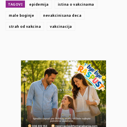
TAGOVI
epidemija
istina o vakcinama
male boginje
nevakcinisana deca
strah od vakcina
vakcinacija