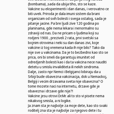
(bombama) ,sada da ubija tiho, sto se kaze.
Vakcine su eksperimenti i dan danas, i verovatno ce
biti uvek. Priroda je dala imuni sistem da brani
organizam od svih bolesti i svega ostalog, sada je
pitanje jacine. Pa bre ljudi zive 120 godina po
planinama, gde nema lekara i nenormalno su
zdraviji od nas. Da ne pricam o ljudima koji su
rodjeni 1900 , preziveli 2 rata, prvi svetski sa
bojnim otrovima i neki su dan danas zivi, koje
vakcine iz tog vremena kada ih nije bilo? Tako da
nije sve u vakcinama. Da je to bezbedno kao sto se
prica, oni bi smeli da garantuju imunitet od
odredjenih bolesti kao i da ta vakcina nece nauditi
detetu u smislu invaliditeta ili nekih sindroma.
Dalje, zasto npr Nemci i Belgijanci lobiraju da u
Srbiji bude obavezna vakcinacija, dok u Nemackoj,
Belgiji i vecim drzavama sveta nije obavezna? O
tome mozete naci na internetu, drzave gde je
obavezna i drzave gde nije?!
Vakcine jesu otrovi Dr.Mr. ali to sto vi pisete nema
nikakvog smisla, a ni logike.
Ja znam sta je najbolje za moje dete, kao sto svaki
roditelj zna sta je najbolje za njegovo dete i tu