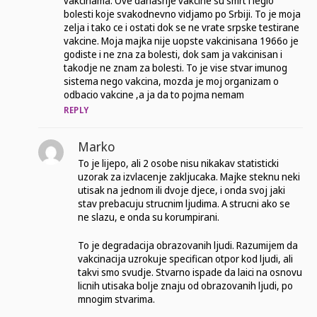
vakcinama. Ove danasnje vakcine su smrt i leglo
bolesti koje svakodnevno vidjamo po Srbiji. To je moja
zelja i tako ce i ostati dok se ne vrate srpske testirane
vakcine. Moja majka nije uopste vakcinisana 1966o je
godiste i ne zna za bolesti, dok sam ja vakcinisan i
takodje ne znam za bolesti. To je vise stvar imunog
sistema nego vakcina, mozda je moj organizam o
odbacio vakcine ,a ja da to pojma nemam
REPLY
Marko
To je lijepo, ali 2 osobe nisu nikakav statisticki
uzorak za izvlacenje zakljucaka. Majke steknu neki
utisak na jednom ili dvoje djece, i onda svoj jaki
stav prebacuju strucnim ljudima. A strucni ako se
ne slazu, e onda su korumpirani.
To je degradacija obrazovanih ljudi. Razumijem da
vakcinacija uzrokuje specifican otpor kod ljudi, ali
takvi smo svudje. Stvarno ispade da laici na osnovu
licnih utisaka bolje znaju od obrazovanih ljudi, po
mnogim stvarima.