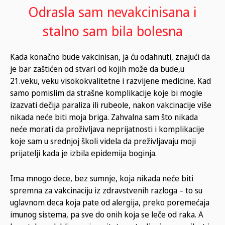
Odrasla sam nevakcinisana i
stalno sam bila bolesna
Kada konačno bude vakcinisan, ja ću odahnuti, znajući da
je bar zaštićen od stvari od kojih može da bude,u
21.veku, veku visokokvalitetne i razvijene medicine. Kad
samo pomislim da strašne komplikacije koje bi mogle
izazvati dečija paraliza ili rubeole, nakon vakcinacije više
nikada neće biti moja briga. Zahvalna sam što nikada
neće morati da proživljava neprijatnosti i komplikacije
koje sam u srednjoj školi videla da preživljavaju moji
prijatelji kada je izbila epidemija boginja.
Ima mnogo dece, bez sumnje, koja nikada neće biti
spremna za vakcinaciju iz zdravstvenih razloga – to su
uglavnom deca koja pate od alergija, preko poremećaja
imunog sistema, pa sve do onih koja se leče od raka. A