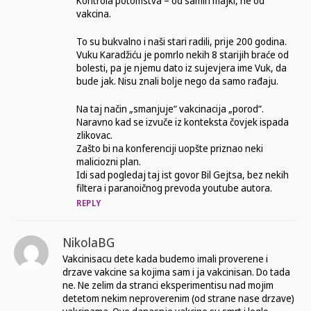
Kontrola potomstva – od samih majki, ne od
vakcina.
To su bukvalno i naši stari radili, prije 200 godina.
Vuku Karadžiću je pomrlo nekih 8 starijih braće od
bolesti, pa je njemu dato iz sujevjera ime Vuk, da
bude jak. Nisu znali bolje nego da samo rađaju.
Na taj način „smanjuje“ vakcinacija „porod“.
Naravno kad se izvuče iz konteksta čovjek ispada
zlikovac.
Zašto bi na konferenciji uopšte priznao neki
maliciozni plan.
Idi sad pogledaj taj ist govor Bil Gejtsa, bez nekih
filtera i paranoičnog prevoda youtube autora.
REPLY
NikolaBG
Vakcinisacu dete kada budemo imali proverene i
drzave vakcine sa kojima sam i ja vakcinisan. Do tada
ne. Ne zelim da stranci eksperimentisu nad mojim
detetom nekim neproverenim (od strane nase drzave)