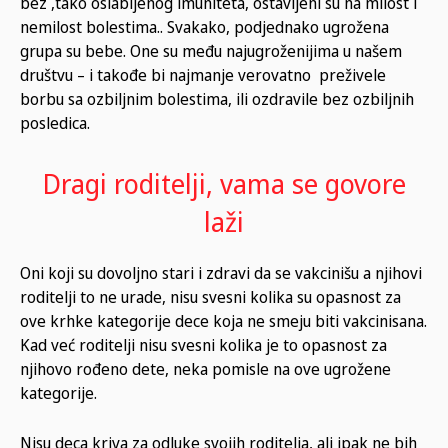
bez ,tako oslabljenog imuniteta, ostavljeni su na milost i
nemilost bolestima.. Svakako, podjednako ugrožena
grupa su bebe. One su među najugroženijima u našem
društvu – i takođe bi najmanje verovatno preživele
borbu sa ozbiljnim bolestima, ili ozdravile bez ozbiljnih
posledica.
Dragi roditelji, vama se govore
laži
Oni koji su dovoljno stari i zdravi da se vakcinišu a njihovi
roditelji to ne urade, nisu svesni kolika su opasnost za
ove krhke kategorije dece koja ne smeju biti vakcinisana.
Kad već roditelji nisu svesni kolika je to opasnost za
njihovo rođeno dete, neka pomisle na ove ugrožene
kategorije.
Nisu deca kriva za odluke svojih roditelja, ali ipak ne bih