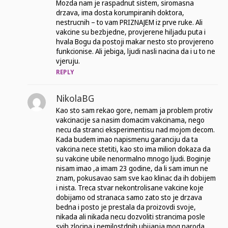
Mozda nam je raspadnut sistem, siromasna
drzava, ima dosta korumpiranih doktora,
nestrucnih – to vam PRIZNAJEM iz prve ruke. Ali
vakcine su bezbjedne, provjerene hiljadu puta i
hvala Bogu da postoji makar nesto sto provjereno
funkcionise. Ali jebiga, ljudi nasli nacina da i u to ne
vjeruju.
REPLY
NikolaBG
Kao sto sam rekao gore, nemam ja problem protiv
vakcinacije sa nasim domacim vakcinama, nego
necu da stranci eksperimentisu nad mojom decom.
Kada budem imao napismenu garanciju da ta
vakcina nece stetiti, kao sto ima milion dokaza da
su vakcine ubile nenormalno mnogo ljudi. Boginje
nisam imao ,a imam 23 godine, da li sam imun ne
znam, pokusavao sam sve kao klinac da ih dobijem
i nista. Treca stvar nekontrolisane vakcine koje
dobijamo od stranaca samo zato sto je drzava
bedna i posto je prestala da proizovdi svoje,
nikada ali nikada necu dozvoliti strancima posle
svih zlocina i nemilostdnih ubijanja mog naroda