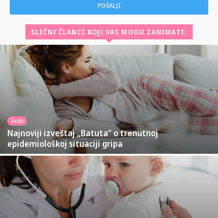
SLIČNI ČLANCI KOJI VAS MOGU ZANIMATI:
Vesti
Najnoviji izveštaj „Batuta“ o trenutnoj
epidemiološkoj situaciji gripa