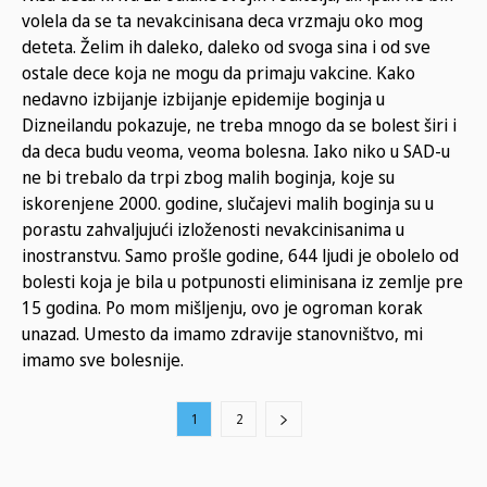
volela da se ta nevakcinisana deca vrzmaju oko mog
deteta. Želim ih daleko, daleko od svoga sina i od sve
ostale dece koja ne mogu da primaju vakcine. Kako
nedavno izbijanje izbijanje epidemije boginja u
Dizneilandu pokazuje, ne treba mnogo da se bolest širi i
da deca budu veoma, veoma bolesna. Iako niko u SAD-u
ne bi trebalo da trpi zbog malih boginja, koje su
iskorenjene 2000. godine, slučajevi malih boginja su u
porastu zahvaljujući izloženosti nevakcinisanima u
inostranstvu. Samo prošle godine, 644 ljudi je obolelo od
bolesti koja je bila u potpunosti eliminisana iz zemlje pre
15 godina. Po mom mišljenju, ovo je ogroman korak
unazad. Umesto da imamo zdravije stanovništvo, mi
imamo sve bolesnije.
1
2