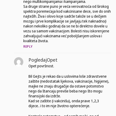
nego multikompanijama i kampanjama.
Sa druge strane puno je veća verovatnoća od širokog
spektra poremećaja kod vakcinisane dece, sve do onih
najtežih. Živa i olovo koje sadrže talože se u dečijem
mozgu i prve komplikacije se javljaju tek naknadno(i
nakon nekoliko godina) da se ne bi direktno dovele u
vezu sa samom vakcinacijom. Bolesti nisu iskorenjene
zahvaljujući vakcinama već poboljšanjem uslova i
kvaliteta života.
REPLY
PogledajOpet
Opet površnost.
Bil Gejts je rekao da u uslovima loše zdravstvene
zaštite (nedostatak lijekova, vakcinacije, higijene),
majke ne znaju drugačije da ostave potomstvo
nego da štancaju previše beba nego što mogu
finansijski da izdrže.
Kad se zaštite (i vakcinišu), onda prave 1,2,3
dijece.. i to im nije životno opterećenje.