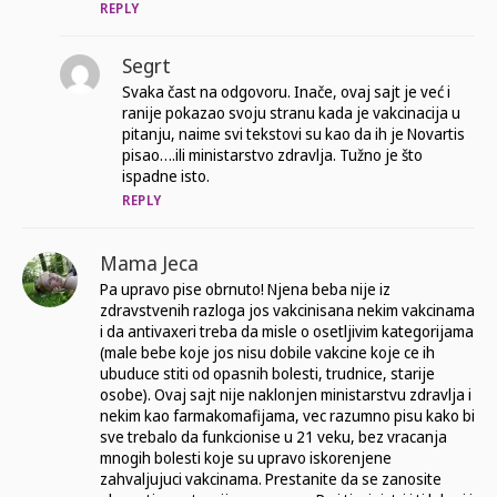
REPLY
Segrt
Svaka čast na odgovoru. Inače, ovaj sajt je već i
ranije pokazao svoju stranu kada je vakcinacija u
pitanju, naime svi tekstovi su kao da ih je Novartis
pisao….ili ministarstvo zdravlja. Tužno je što
ispadne isto.
REPLY
Mama Jeca
Pa upravo pise obrnuto! Njena beba nije iz
zdravstvenih razloga jos vakcinisana nekim vakcinama
i da antivaxeri treba da misle o osetljivim kategorijama
(male bebe koje jos nisu dobile vakcine koje ce ih
ubuduce stiti od opasnih bolesti, trudnice, starije
osobe). Ovaj sajt nije naklonjen ministarstvu zdravlja i
nekim kao farmakomafijama, vec razumno pisu kako bi
sve trebalo da funkcionise u 21 veku, bez vracanja
mnogih bolesti koje su upravo iskorenjene
zahvaljujuci vakcinama. Prestanite da se zanosite