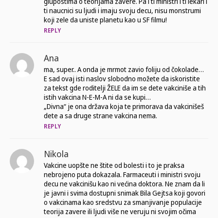
glupostima o teorijama zavere. Pa i ti ministri i ti lekari i
ti naucnici su ljudi i imaju svoju decu, nisu monstrumi
koji zele da uniste planetu kao u SF filmu!
REPLY
Ana
ma, super.. A onda je mrmot zavio foliju od čokolade…
E sad ovaj isti naslov slobodno možete da iskoristite
za tekst gde roditelji ŽELE da im se dete vakciniše a tih
istih vakcina N-E-M-A ni da se kupi…
„Divna“ je ona država koja te primorava da vakcinišeš
dete a sa druge strane vakcina nema.
REPLY
Nikola
Vakcine uopšte ne štite od bolesti i to je praksa
nebrojeno puta dokazala. Farmaceuti i ministri svoju
decu ne vakcinišu kao ni većina doktora. Ne znam da li
je javni i svima dostupni snimak Bila Gejtsa koji govori
o vakcinama kao sredstvu za smanjivanje populacije
teorija zavere ili ljudi više ne veruju ni svojim očima