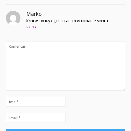
Marko
Класично њу ејџ секташко испирање мозга.
REPLY
Komentar:
Ime:*
Email:*