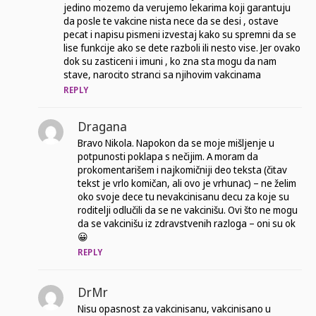
jedino mozemo da verujemo lekarima koji garantuju
da posle te vakcine nista nece da se desi , ostave
pecat i napisu pismeni izvestaj kako su spremni da se
lise funkcije ako se dete razboli ili nesto vise. Jer ovako
dok su zasticeni i imuni , ko zna sta mogu da nam
stave, narocito stranci sa njihovim vakcinama
REPLY
Dragana
Bravo Nikola. Napokon da se moje mišljenje u
potpunosti poklapa s nečijim. A moram da
prokomentarišem i najkomičniji deo teksta (čitav
tekst je vrlo komičan, ali ovo je vrhunac) – ne želim
oko svoje dece tu nevakcinisanu decu za koje su
roditelji odlučili da se ne vakcinišu. Ovi što ne mogu
da se vakcinišu iz zdravstvenih razloga – oni su ok
😀
REPLY
DrMr
Nisu opasnost za vakcinisanu, vakcinisano u