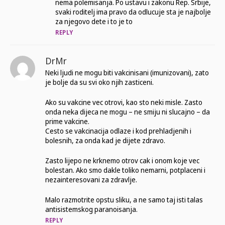
nema polemisanja. Po ustavu i zakonu Rep. Srbije,
svaki roditelj ima pravo da odlucuje sta je najbolje
za njegovo dete i to je to
REPLY
DrMr
Neki ljudi ne mogu biti vakcinisani (imunizovani), zato
je bolje da su svi oko njih zasticeni.
Ako su vakcine vec otrovi, kao sto neki misle. Zasto
onda neka dijeca ne mogu – ne smiju ni slucajno – da
prime vakcine.
Cesto se vakcinacija odlaze i kod prehladjenih i
bolesnih, za onda kad je dijete zdravo.
Zasto lijepo ne krknemo otrov cak i onom koje vec
bolestan. Ako smo dakle toliko nemarni, potplaceni i
nezainteresovani za zdravlje.
Malo razmotrite opstu sliku, a ne samo taj isti talas
antisistemskog paranoisanja.
REPLY