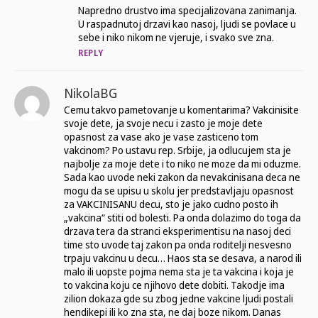
Napredno drustvo ima specijalizovana zanimanja.
U raspadnutoj drzavi kao nasoj, ljudi se povlace u
sebe i niko nikom ne vjeruje, i svako sve zna.
REPLY
NikolaBG
Cemu takvo pametovanje u komentarima? Vakcinisite
svoje dete, ja svoje necu i zasto je moje dete
opasnost za vase ako je vase zasticeno tom
vakcinom? Po ustavu rep. Srbije, ja odlucujem sta je
najbolje za moje dete i to niko ne moze da mi oduzme.
Sada kao uvode neki zakon da nevakcinisana deca ne
mogu da se upisu u skolu jer predstavljaju opasnost
za VAKCINISANU decu, sto je jako cudno posto ih
„vakcina“ stiti od bolesti. Pa onda dolazimo do toga da
drzava tera da stranci eksperimentisu na nasoj deci
time sto uvode taj zakon pa onda roditelji nesvesno
trpaju vakcinu u decu… Haos sta se desava, a narod ili
malo ili uopste pojma nema sta je ta vakcina i koja je
to vakcina koju ce njihovo dete dobiti. Takodje ima
zilion dokaza gde su zbog jedne vakcine ljudi postali
hendikepi ili ko zna sta, ne daj boze nikom. Danas