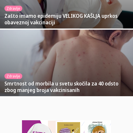
Zdravlje
Zašto imamo epidemiju VELIKOG KAŠLJA uprkos
obaveznoj vakcinaciji
Zdravlje
Smrtnost od morbila u svetu skočila za 40 odsto
zbog manjeg broja vakcinisanih