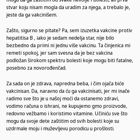
stvar koju nisam mogla da uradim za njega, a trebalo je,
jeste da ga vakcinišem.
Zašto, sigurno se pitate? Pa, sem izuzetka vakcine protiv
hepatitisa B , iako je sedam nedelja star, nije bilo
bezbedno da primi ni jednu više vakcinu. Ta činjenica mi
remeti spokoj, jer sam svesna da je bez vakcina
podložan širokom spektru bolesti koje mogu biti fatalne,
posebno za novorođenčad.
Za sada on je zdrava, napredna beba, i čim ojača biće
vakcinisan. Da, naravno da ću ga vakcinisati, jer mi inače
radimo sve što je u našoj moći da ostanemo zdravi,
vodimo računa o ishrani, ne kupujemo gmo proizvode,
redovno vežbamo i koristimo vitamine. Učiniću sve što
mogu da svoje dete zaštitim od svih bolesti koje su
uzdrmale moju i muževljevu porodicu u prošlosti.