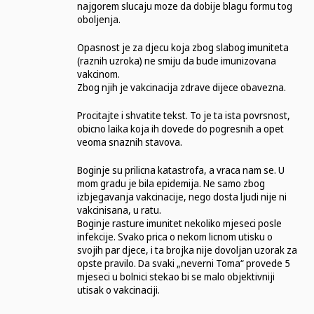
najgorem slucaju moze da dobije blagu formu tog
oboljenja.
Opasnost je za djecu koja zbog slabog imuniteta
(raznih uzroka) ne smiju da bude imunizovana
vakcinom.
Zbog njih je vakcinacija zdrave dijece obavezna.
Procitajte i shvatite tekst. To je ta ista povrsnost,
obicno laika koja ih dovede do pogresnih a opet
veoma snaznih stavova.
Boginje su prilicna katastrofa, a vraca nam se. U
mom gradu je bila epidemija. Ne samo zbog
izbjegavanja vakcinacije, nego dosta ljudi nije ni
vakcinisana, u ratu.
Boginje rasture imunitet nekoliko mjeseci posle
infekcije. Svako prica o nekom licnom utisku o
svojih par djece, i ta brojka nije dovoljan uzorak za
opste pravilo. Da svaki „neverni Toma“ provede 5
mjeseci u bolnici stekao bi se malo objektivniji
utisak o vakcinaciji.