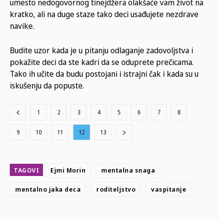
umesto nedogovornog tinejdžera olakšaće vam život na
kratko, ali na duge staze tako deci usađujete nezdrave
navike.
Budite uzor kada je u pitanju odlaganje zadovoljstva i
pokažite deci da ste kadri da se oduprete prečicama.
Tako ih učite da budu postojani i istrajni čak i kada su u
iskušenju da popuste.
1
2
3
4
5
6
7
8
9
10
11
12
13
TAGOVI
Ejmi Morin
mentalna snaga
mentalno jaka deca
roditeljstvo
vaspitanje