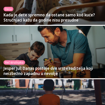
Deca
Kada je dete spremno da ostane samo kod kuće?
Stručnjaci kažu da godine nisu presudne
Reč stručnjaka
Jesper Jul: Danas postoje dve vrste roditelja koji
neizbežno zapadnu u nevolje