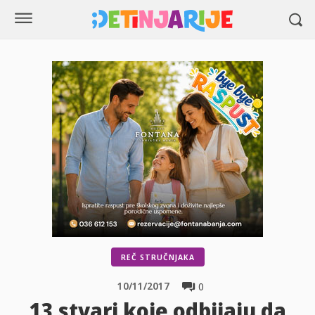
REČ STRUČNJAKA
10/11/2017
0
13 stvari koje odbijaju da