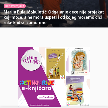
Reč stručnjaka
Marija Bulajić Škuletić: Odgajanje dece nije projekat
koji može, a ne mora uspeti i od kojeg možemo dići
ruke kad se zamorimo