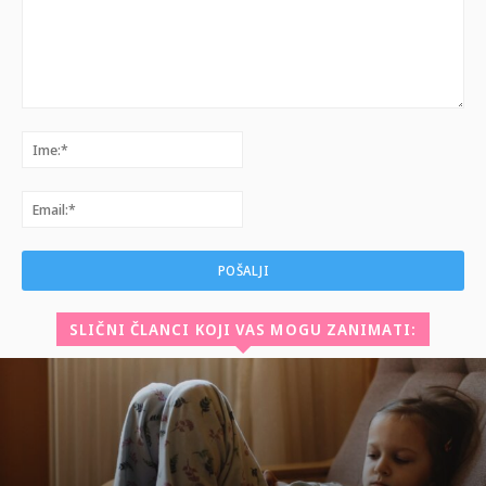
Komentar:
Ime:*
Email:*
SLIČNI ČLANCI KOJI VAS MOGU ZANIMATI: