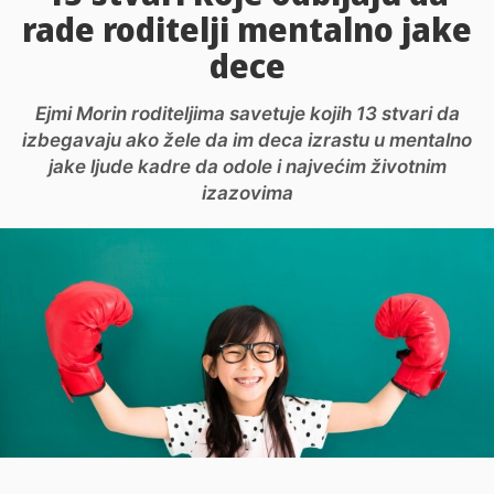
rade roditelji mentalno jake
dece
Ejmi Morin roditeljima savetuje kojih 13 stvari da
izbegavaju ako žele da im deca izrastu u mentalno
jake ljude kadre da odole i najvećim životnim
izazovima