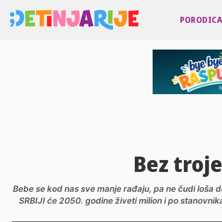
PORODIC
Bez troje
Bebe se kod nas sve manje rađaju, pa ne čudi loša d
SRBIJI će 2050. godine živeti milion i po stanovnik