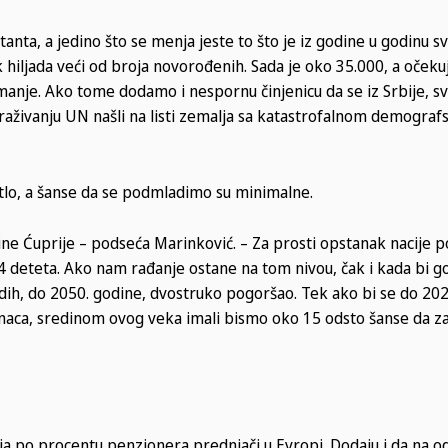
anta, a jedino što se menja jeste to što je iz godine u godinu sv
 hiljada veći od broja novorođenih. Sada je oko 35.000, a očekuj
 manje. Ako tome dodamo i nespornu činjenicu da se iz Srbije, s
straživanju UN našli na listi zemalja sa katastrofalnom demogra
tlo, a šanse da se podmladimo su minimalne.
ine Ćuprije – podseća Marinković. – Za prosti opstanak nacije 
1,4 deteta. Ako nam rađanje ostane na tom nivou, čak i kada bi g
mladih, do 2050. godine, dvostruko pogoršao. Tek ako bi se do 20
ranaca, sredinom ovog veka imali bismo oko 15 odsto šanse da 
ja po procentu penzionera prednjači u Evropi. Dodaju i da na o