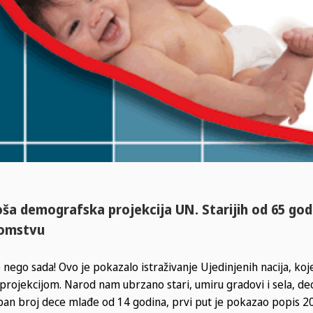
oša demografska projekcija UN. Starijih od 65 god
tomstvu
 nego sada! Ovo je pokazalo istraživanje Ujedinjenih nacija, koj
rojekcijom. Narod nam ubrzano stari, umiru gradovi i sela, de
upan broj dece mlađe od 14 godina, prvi put je pokazao popis 2