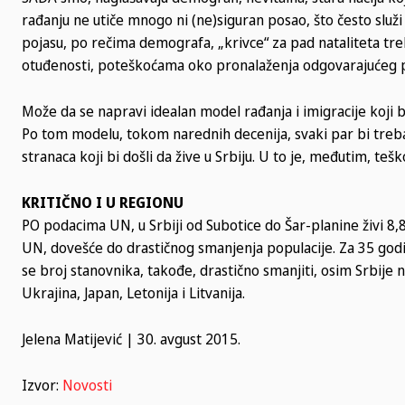
rađanju ne utiče mnogo ni (ne)siguran posao, što često služ
pojasu, po rečima demografa, „krivce“ za pad nataliteta tre
otuđenosti, poteškoćama oko pronalaženja odgovarajućeg 
Može da se napravi idealan model rađanja i imigracije koji bi 
Po tom modelu, tokom narednih decenija, svaki par bi treb
stranaca koji bi došli da žive u Srbiju. U to je, međutim, t
KRITIČNO I U REGIONU
PO podacima UN, u Srbiji od Subotice do Šar-planine živi 8,
UN, dovešće do drastičnog smanjenja populacije. Za 35 god
se broj stanovnika, takođe, drastično smanjiti, osim Srbije
Ukrajina, Japan, Letonija i Litvanija.
Jelena Matijević
| 30. avgust 2015.
Izvor:
Novosti