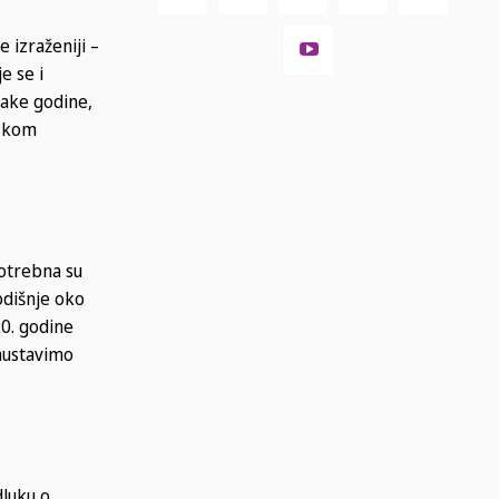
e izraženiji –
e se i
vake godine,
fskom
potrebna su
odišnje oko
20. godine
zaustavimo
dluku o