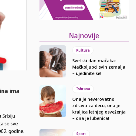
Najnovije
Kultura
Svetski dan mačaka:
Mačkoljupci svih zemalja
– ujedinite se!
Ishrana
ina ima
Ona je neverovatno
zdrava za decu, ona je
kraljica letnjeg osveženja
e Srbiju
– ona je lubenica!
ca se sve
002. godine.
Sport