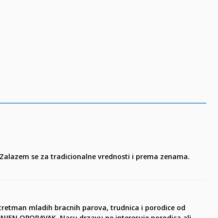
e. Zalazem se za tradicionalne vrednosti i prema zenama.
lji tretman mladih bracnih parova, trudnica i porodice od
EN OPORAVAK. Nasu drzavu ne interesuje porodica ali