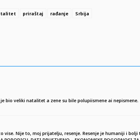
talitet
priraštaj
rađanje
Srbija
je bio veliki natalitet a zene su bile polupiismene ai nepismen
o vise. Nije to, moj prijatelju, resenje. Resenje je humaniji i bo
RA ZA PORODICU, DATI DRUSTVENO – EKONOMSKE POGODNOSI ZA NJ