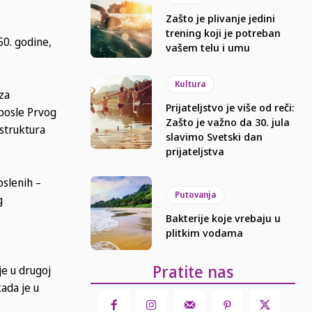
Zašto je plivanje jedini
trening koji je potreban
50. godine,
vašem telu i umu
Kultura
za
Prijateljstvo je više od reči:
 posle Prvog
Zašto je važno da 30. jula
 struktura
slavimo Svetski dan
prijateljstva
oslenih –
Putovanja
g
Bakterije koje vrebaju u
plitkim vodama
Pratite nas
je u drugoj
ada je u