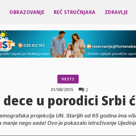
A
OBRAZOVANJE
REČ STRUČNJAKA
ZDRAVLJE
VESTI
31/08/2015
2
 dece u porodici Srbi 
emografska projekcija UN. Starijih od 65 godina ima vi
a manje nego sada! Ovo je pokazalo istraživanje Ujedinjen