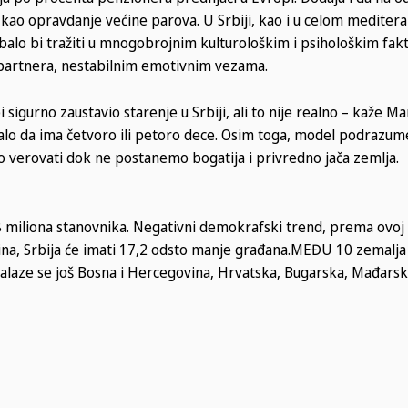
i kao opravdanje većine parova. U Srbiji, kao i u celom medite
balo bi tražiti u mnogobrojnim kulturološkim i psihološkim fak
partnera, nestabilnim emotivnim vezama.
sigurno zaustavio starenje u Srbiji, ali to nije realno – kaže Ma
alo da ima četvoro ili petoro dece. Osim toga, model podrazu
eško verovati dok ne postanemo bogatija i privredno jača zemlja.
8 miliona stanovnika. Negativni demokrafski trend, prema ovoj 
ina, Srbija će imati 17,2 odsto manje građana.MEĐU 10 zemalja
 nalaze se još Bosna i Hercegovina, Hrvatska, Bugarska, Mađarsk