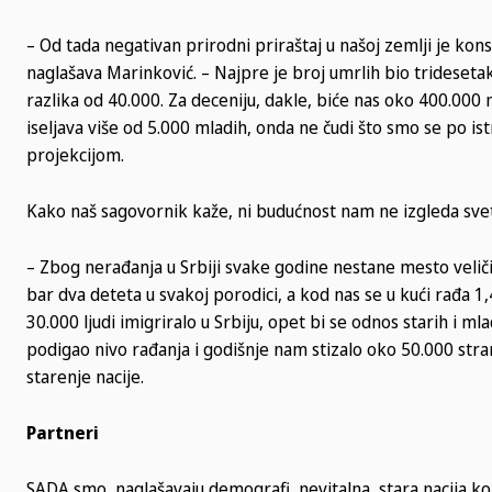
– Od tada negativan prirodni priraštaj u našoj zemlji je konst
naglašava Marinković. – Najpre je broj umrlih bio tridesetak
razlika od 40.000. Za deceniju, dakle, biće nas oko 400.000
iseljava više od 5.000 mladih, onda ne čudi što smo se po i
projekcijom.
Kako naš sagovornik kaže, ni budućnost nam ne izgleda sve
– Zbog nerađanja u Srbiji svake godine nestane mesto velič
bar dva deteta u svakoj porodici, a kod nas se u kući rađa 
30.000 ljudi imigriralo u Srbiju, opet bi se odnos starih i 
podigao nivo rađanja i godišnje nam stizalo oko 50.000 st
starenje nacije.
Partneri
SADA smo, naglašavaju demografi, nevitalna, stara nacija ko