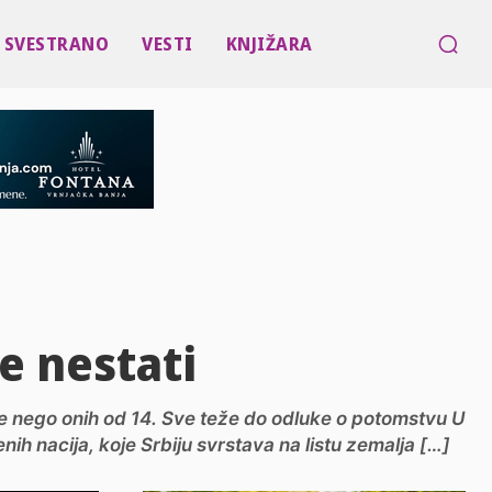
SVESTRANO
VESTI
KNJIŽARA
će nestati
še nego onih od 14. Sve teže do odluke o potomstvu U
ih nacija, koje Srbiju svrstava na listu zemalja […]