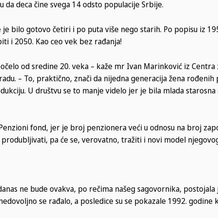
ju da deca čine svega 14 odsto populacije Srbije.
je bilo gotovo četiri i po puta više nego starih. Po popisu iz 19
 biti i 2050. Kao ceo vek bez rađanja!
tpočelo od sredine 20. veka – kaže mr Ivan Marinković iz Centra 
adu. – To, praktično, znači da nijedna generacija žena rođenih
dukciju. U društvu se to manje videlo jer je bila mlada starosna
Penzioni fond, jer je broj penzionera veći u odnosu na broj zap
odubljivati, pa će se, verovatno, tražiti i novi model njegovo
danas ne bude ovakva, po rečima našeg sagovornika, postojala 
 nedovoljno se rađalo, a posledice su se pokazale 1992. godine k