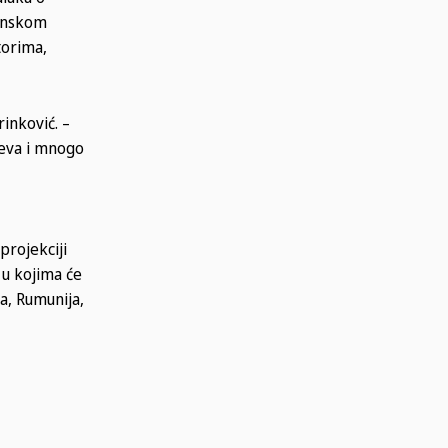
ranskom
torima,
rinković. –
meva i mnogo
projekciji
 u kojima će
a, Rumunija,