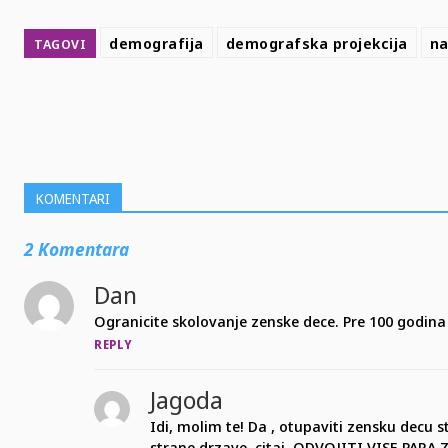
demografija
demografska projekcija
na
TAGOVI
SHARE
KOMENTARI
2 Komentara
Dan
Ogranicite skolovanje zenske dece. Pre 100 godina 
REPLY
Jagoda
Idi, molim te! Da , otupaviti zensku decu st
strane drzave, citaj, ODVOJITI VISE PA