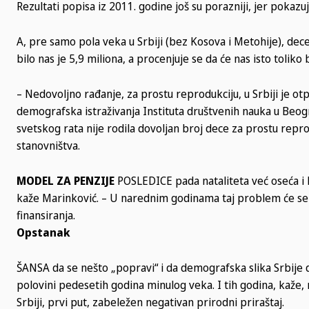
Rezultati popisa iz 2011. godine još su porazniji, jer pokazu
A, pre samo pola veka u Srbiji (bez Kosova i Metohije), dece 
bilo nas je 5,9 miliona, a procenjuje se da će nas isto toliko
– Nedovoljno rađanje, za prostu reprodukciju, u Srbiji je o
demografska istraživanja Instituta društvenih nauka u Beogr
svetskog rata nije rodila dovoljan broj dece za prostu repro
stanovništva.
MODEL ZA PENZIJE
POSLEDICE pada nataliteta već oseća i 
kaže Marinković. – U narednim godinama taj problem će se pr
finansiranja.
Opstanak
ŠANSA da se nešto „popravi“ i da demografska slika Srbije 
polovini pedesetih godina minulog veka. I tih godina, kaže,
Srbiji, prvi put, zabeležen negativan prirodni priraštaj.