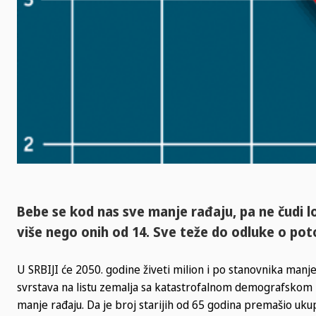
Bebe se kod nas sve manje rađaju, pa ne čudi l
više nego onih od 14. Sve teže do odluke o po
U SRBIJI će 2050. godine živeti milion i po stanovnika manje
svrstava na listu zemalja sa katastrofalnom demografskom p
manje rađaju. Da je broj starijih od 65 godina premašio uk