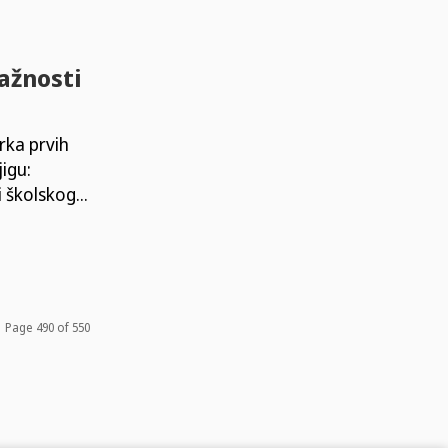
ažnosti
rka prvih
jigu:
školskog...
Page 490 of 550