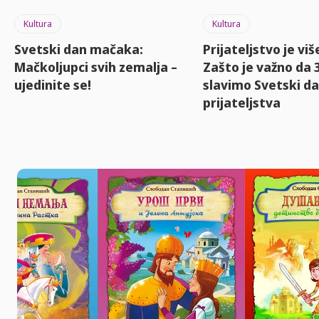
Kultura
Kultura
Svetski dan mačaka:
Prijateljstvo je viš
Mačkoljupci svih zemalja –
Zašto je važno da 3
ujedinite se!
slavimo Svetski d
prijateljstva