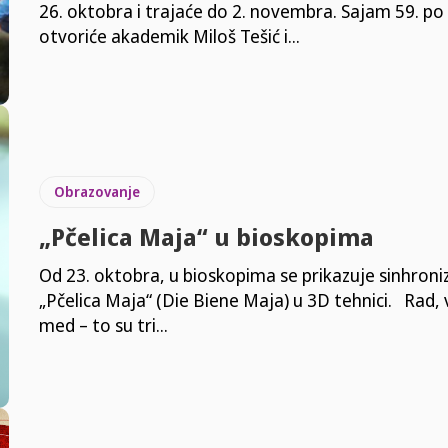
26. oktobra i trajaće do 2. novembra. Sajam 59. po
otvoriće akademik Miloš Tešić i...
Obrazovanje
„Pčelica Maja“ u bioskopima
Od 23. oktobra, u bioskopima se prikazuje sinhroni
„Pčelica Maja“ (Die Biene Maja) u 3D tehnici. Rad, vrednoća i
med – to su tri...