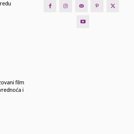
 redu
zovani film