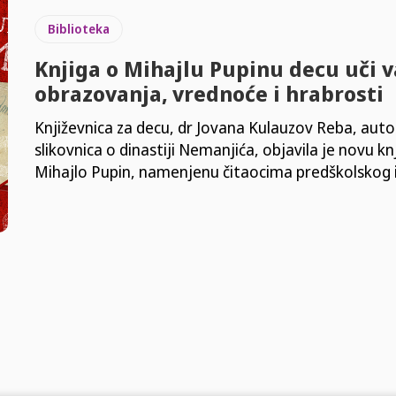
Biblioteka
Knjiga o Mihajlu Pupinu decu uči v
obrazovanja, vrednoće i hrabrosti
Književnica za decu, dr Jovana Kulauzov Reba, auto
slikovnica o dinastiji Nemanjića, objavila je novu kn
Mihajlo Pupin, namenjenu čitaocima predškolskog i 