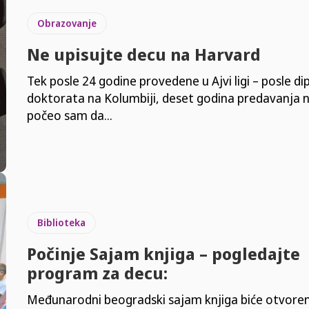
Obrazovanje
Ne upisujte decu na Harvard
Tek posle 24 godine provedene u Ajvi ligi – posle di
doktorata na Kolumbiji, deset godina predavanja na
počeo sam da...
Biblioteka
Počinje Sajam knjiga – pogledajte
program za decu:
Međunarodni beogradski sajam knjiga biće otvoren