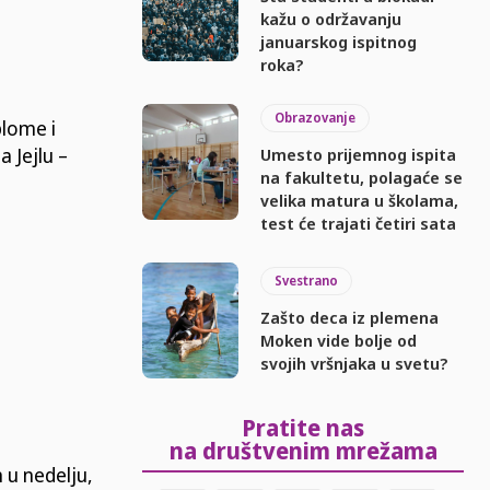
kažu o održavanju
januarskog ispitnog
roka?
Obrazovanje
plome i
 Jejlu –
Umesto prijemnog ispita
na fakultetu, polagaće se
velika matura u školama,
test će trajati četiri sata
Svestrano
Zašto deca iz plemena
Moken vide bolje od
svojih vršnjaka u svetu?
Pratite nas
na društvenim mrežama
 u nedelju,