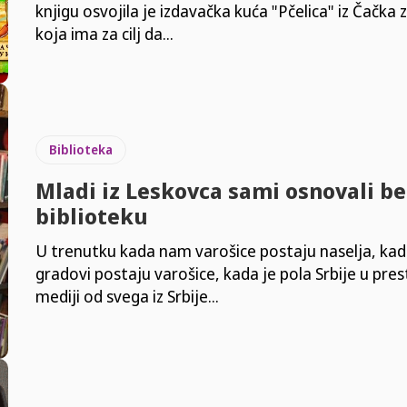
knjigu osvojila je izdavačka kuća "Pčelica" iz Čačka z
koja ima za cilj da...
Biblioteka
Mladi iz Leskovca sami osnovali b
biblioteku
U trenutku kada nam varošice postaju naselja, ka
gradovi postaju varošice, kada je pola Srbije u prest
mediji od svega iz Srbije...