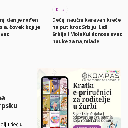
Deca
ji dan je rođen
Dečiji naučni karavan kreće
sla, čovek koji je
na put kroz Srbiju: Lidl
svet
Srbija i MoleKul donose svet
nauke za najmlađe
na
srpsku
olju dečju