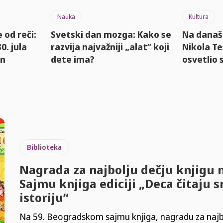
Nauka
Kultura
e od reči:
Svetski dan mozga: Kako se
Na današn
0. jula
razvija najvažniji „alat” koji
Nikola Te
an
dete ima?
osvetlio 
Biblioteka
Nagrada za najbolju dečju knjigu 
Sajmu knjiga ediciji „Deca čitaju 
istoriju“
Na 59. Beogradskom sajmu knjiga, nagradu za najb