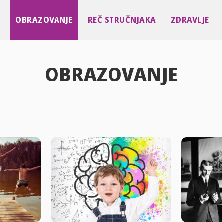
A
OBRAZOVANJE
REČ STRUČNJAKA
ZDRAVLJE
OBRAZOVANJE
Biblioteka
Kultura
Nauka
Škola