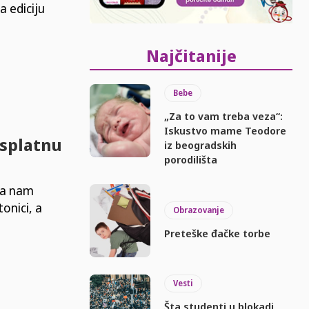
a ediciju
Najčitanije
Bebe
„Za to vam treba veza“:
Iskustvo mame Teodore
esplatnu
iz beogradskih
porodilišta
da nam
onici, a
Obrazovanje
Preteške đačke torbe
Vesti
Šta studenti u blokadi