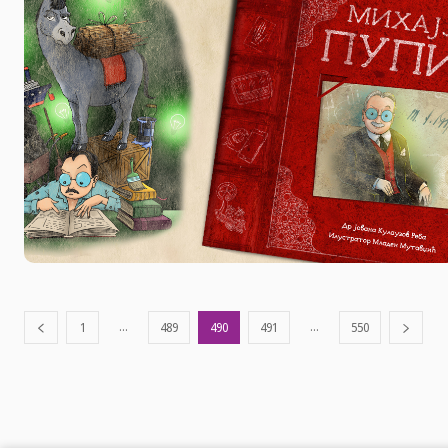
...
...
1
489
490
491
550