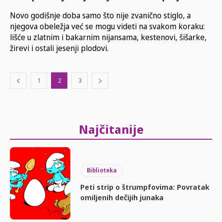
Novo godišnje doba samo što nije zvanično stiglo, a
njegova obeležja već se mogu videti na svakom koraku:
lišće u zlatnim i bakarnim nijansama, kestenovi, šišarke,
žirevi i ostali jesenji plodovi.
1
2
3
Najčitanije
Biblioteka
Peti strip o štrumpfovima: Povratak
omiljenih dečijih junaka