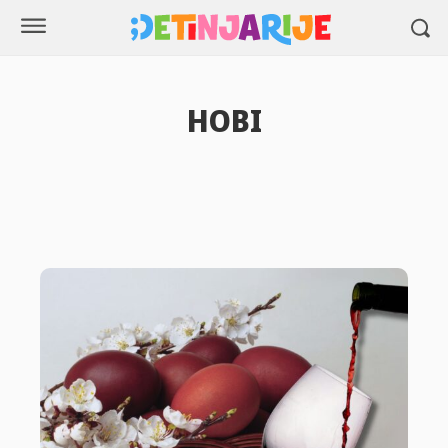
HOBI
Digitalno
Moda
Putovanja
Recepti
Sport
Životarije