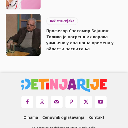
Reč stručnjaka
Професор Светомир Бојанин:
Толико је погрешних корака
учињено у ова наша времена у
области васпитања
O nama
Cenovnik oglašavanja
Kontakt
Sva prava zadržana © 2025 Detinjarije