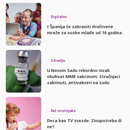
Digitalno
I Španija će zabraniti društvene
mreže za osobe mlađe od 16 godina
Zdravlje
U Novom Sadu rekordno nizak
obuhvat MMR vakcinom: Stručnjaci
zabrinuti, antivakseri na sudu
Reč stručnjaka
Deca kao TV zvezde: Zloupotreba ili
ne?