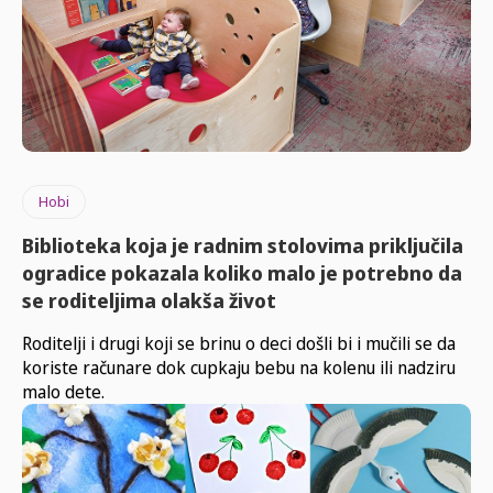
Hobi
Biblioteka koja je radnim stolovima priključila
ogradice pokazala koliko malo je potrebno da
se roditeljima olakša život
Roditelji i drugi koji se brinu o deci došli bi i mučili se da
koriste računare dok cupkaju bebu na kolenu ili nadziru
malo dete.