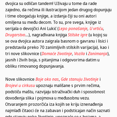
dvojica su odličan tandem! Uživaju u tome da rade
zajedno, da rečima ili ilustracijom jedan drugog dopunjuju
i time obogaćuju knjige, a izdanja čiji su oni autori
omiljena su među decom. To su, pre svega, knjige iz
serijala o devojčici Ani Lukić (
Lepo ponašanje
,
U vrtiću
,
Drugarstvo
…
), nagrađivana knjiga
Stilske igre
(u kojoj su
se ova dvojica autora zaigrala basnom o gavranu i lisici i
predstavila preko 70 zanimljivih stilskih varijacija), kao i
tri nove slikovnice (
Domaće životinje
,
Vozila
i
Zanimanja
),
jasnih i živih boja, s pitanjima i odgovorima datim u
obliku rimovanog dopunjavanja.
Nove slikovnice
Boje oko nas
,
Gde stanuju životinje
i
Brojevi u cirkusu
upoznaju mališane s prvim rečima,
podstiču maštu, razvijaju istraživački duh i sposobnost
dovođenja slika i pojmova u međusobnu vezu.
Otvaranjem prozorčića iza kojih se kriju iznenađenja
najmlađi čitaoci će na zabavan i podsticajan način saznati
gde stanuju neke životinje, upoznaće se s bojama, a