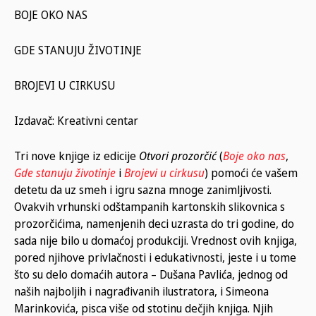
BOJE OKO NAS
GDE STANUJU ŽIVOTINJE
BROJEVI U CIRKUSU
Izdavač: Kreativni centar
Tri nove knjige iz edicije
Otvori prozorčić
(
Boje oko nas
,
Gde stanuju životinje
i
Brojevi u cirkusu
) pomoći će vašem
detetu da uz smeh i igru sazna mnoge zanimljivosti.
Ovakvih vrhunski odštampanih kartonskih slikovnica s
prozorčićima, namenjenih deci uzrasta do tri godine, do
sada nije bilo u domaćoj produkciji. Vrednost ovih knjiga,
pored njihove privlačnosti i edukativnosti, jeste i u tome
što su delo domaćih autora – Dušana Pavlića, jednog od
naših najboljih i nagrađivanih ilustratora, i Simeona
Marinkovića, pisca više od stotinu dečjih knjiga. Njih