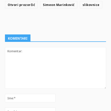
Otvori prozorčić
Simeon Marinković
slikovnice
KOMENTARI
Komentar:
Ime:*
Email:*