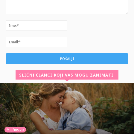
Komentar:
Ime:*
Email:*
SLIČNI ČLANCI KOJI VAS MOGU ZANIMATI:
Majčinstvo