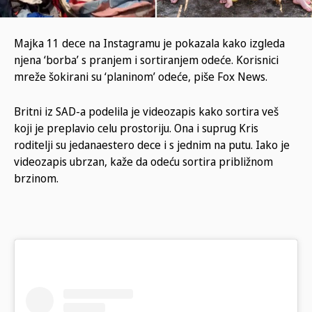
Majka 11 dece na Instagramu je pokazala kako izgleda
njena ‘borba’ s pranjem i sortiranjem odeće. Korisnici
mreže šokirani su ‘planinom’ odeće, piše Fox News.
Britni iz SAD-a podelila je videozapis kako sortira veš
koji je preplavio celu prostoriju. Ona i suprug Kris
roditelji su jedanaestero dece i s jednim na putu. Iako je
videozapis ubrzan, kaže da odeću sortira približnom
brzinom.