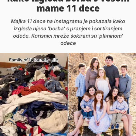
mame 11 dece
Majka 11 dece na Instagramu je pokazala kako
izgleda njena 'borba' s pranjem i sortiranjem
odeće. Korisnici mreže šokirani su 'planinom'
odeće