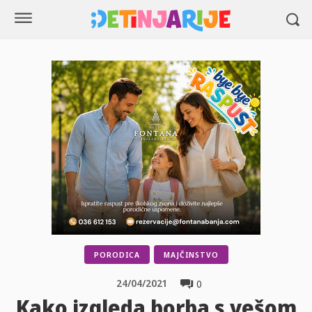
PORODICA
MAJČINSTVO
24/04/2021
0
Kako izgleda borba s vešom