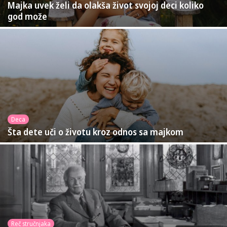
Majka uvek želi da olakša život svojoj deci koliko
god može
Deca
Šta dete uči o životu kroz odnos sa majkom
Reč stručnjaka