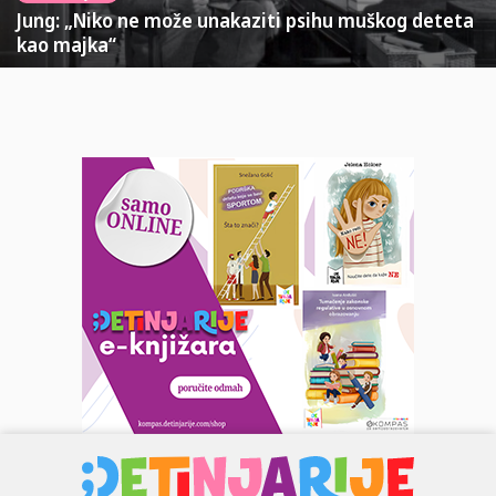
Jung: „Niko ne može unakaziti psihu muškog deteta
kao majka“