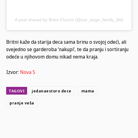
A post shared by Britni Church (@our_large_family_life)
Britni kaže da starija deca sama brinu o svojoj odeći, ali
svejedno se garderoba ‘nakupi’, te da pranju i sortiranju
odeće u njihovom domu nikad nema kraja.
Izvor:
Nova S
TAGOVI
jedanaestoro dece
mama
pranje veša