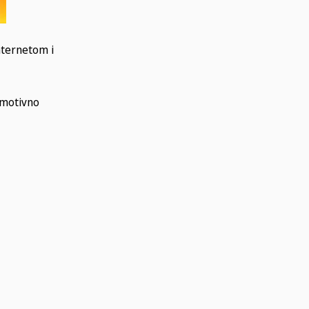
internetom i
omotivno