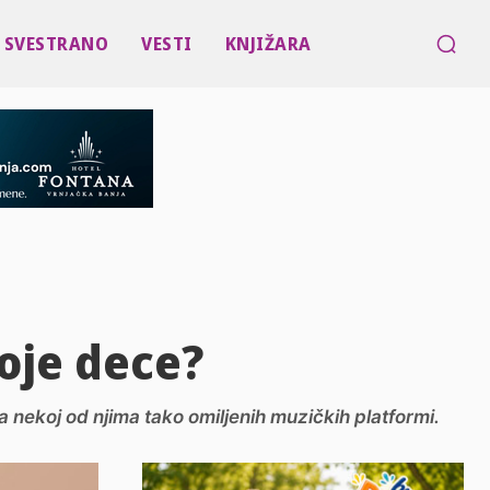
SVESTRANO
VESTI
KNJIŽARA
oje dece?
na nekoj od njima tako omiljenih muzičkih platformi.