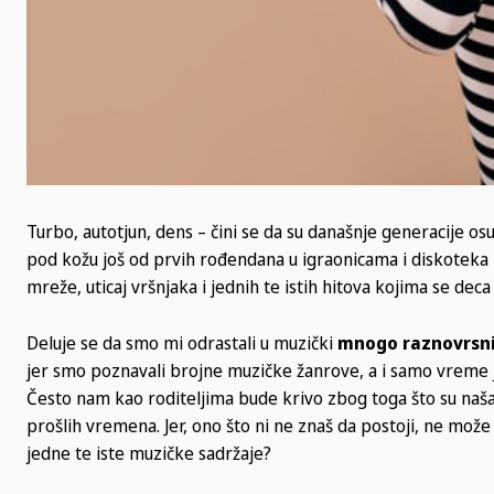
Turbo, autotjun, dens – čini se da su današnje generacije os
pod kožu još od prvih rođendana u igraonicama i diskoteka 
mreže, uticaj vršnjaka i jednih te istih hitova kojima se de
Deluje se da smo mi odrastali u muzički
mnogo raznovrsn
jer smo poznavali brojne muzičke žanrove, a i samo vreme je
Često nam kao roditeljima bude krivo zbog toga što su naš
prošlih vremena. Jer, ono što ni ne znaš da postoji, ne može
jedne te iste muzičke sadržaje?