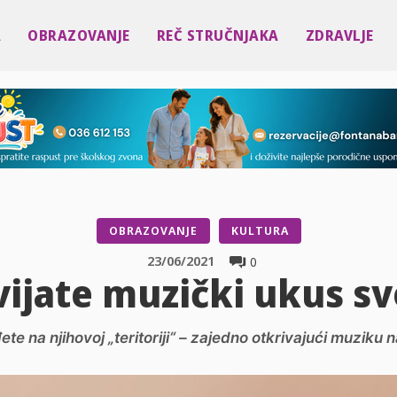
A
OBRAZOVANJE
REČ STRUČNJAKA
ZDRAVLJE
OBRAZOVANJE
KULTURA
23/06/2021
0
vijate muzički ukus sv
đete na njihovoj „teritoriji“ – zajedno otkrivajući muziku 