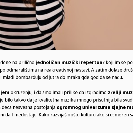
uđene na prilično
jednoličan muzički repertoar
koji im se po
po odmaralištima na reakreativnoj nastavi. A zatim dolaze dru
ca i mladi bombarduju od jutra do mraka gde god da se nađu.
ijem
okruženju, i da smo imali prilike da izgradimo
zreliji muz
 bilo takvo da je kvalitetna muzika mnogo prisutnija bila svud
a deca nesvesna postojanja
ogromnog univerzuma sjajne m
 ni da ti nedostaje. Kako razvijaš opštu kulturu ako si usmeren 