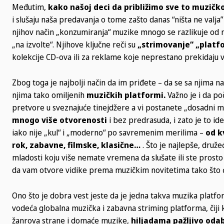
Međutim,
kako našoj deci da približimo sve to muzičk
i slušaju naša predavanja o tome zašto danas “ništa ne valja”
njihov način „konzumiranja“ muzike mnogo se razlikuje od na
„na izvolte“. Njihove ključne reči su
„strimovanje“ „platfo
kolekcije CD-ova ili za reklame koje neprestano prekidaju v
Zbog toga je najbolji način da im priđete – da se sa njima nađ
njima tako omiljenih
muzičkih platformi.
Važno je i da po
pretvore u sveznajuće tinejdžere a vi postanete „dosadni ma
mnogo više otvorenosti
i bez predrasuda, i zato je to id
iako nije „kul“ i „moderno“ po savremenim merilima –
od k
rok, zabavne, filmske, klasične…
. Što je najlepše, druž
mladosti koju više nemate vremena da slušate ili ste prosto 
da vam otvore vidike prema muzičkim novitetima tako što
Ono što je dobra vest jeste da je jedna takva muzika platf
vodeća globalna muzička i zabavna striming platforma, čiji 
žanrova strane i domaće muzike,
hiljadama pažljivo odab