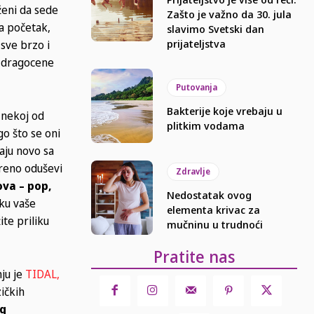
ženi da sede
Zašto je važno da 30. jula
Za početak,
slavimo Svetski dan
prijateljstva
 sve brzo i
e dragocene
Putovanja
Bakterije koje vrebaju u
nekoj od
plitkim vodama
o što se oni
aju novo sa
kreno oduševi
Zdravlje
ova – pop,
Nedostatak ovog
iku vaše
elementa krivac za
ite priliku
mučninu u trudnoći
Pratite nas
ju je
TIDAL,
ičkih
og