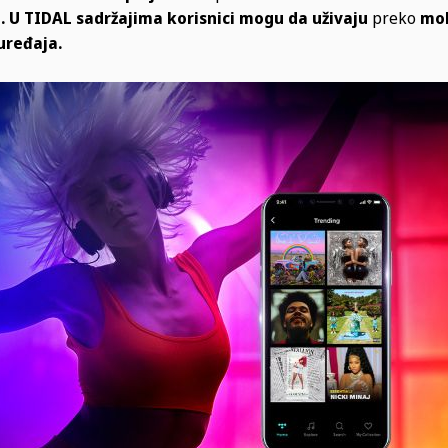
mu. U TIDAL sadržajima korisnici mogu da uživaju
preko
mo
uređaja.