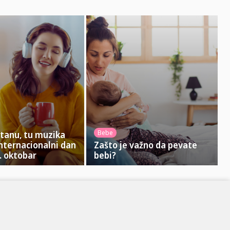
Bebe
stanu, tu muzika
internacionalni dan
Zašto je važno da pevate
. oktobar
bebi?