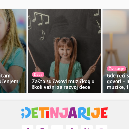
Životarije
Deca
ritam
Gde reči 
 učenjem
Zašto su časovi muzičkog u
govori – 
školi važni za razvoj dece
muzike, 1