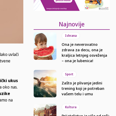
Najnovije
Ishrana
Ona je neverovatno
zdrava za decu, ona je
lako uvlači
kraljica letnjeg osveženja
štvene
– ona je lubenica!
Sport
ički ukus
Zašto je plivanje jedini
a oko nas.
trening koji je potreban
uzike
vašem telu i umu
samo na
Kultura
Prijateljstvo je više od reči: