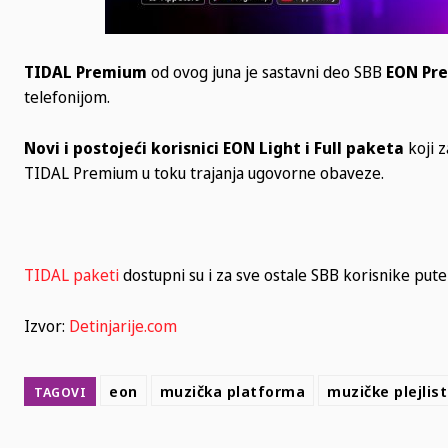
TIDAL Premium
od ovog juna je sastavni deo SBB
EON Pr
telefonijom.
Novi
i
postoje
ć
i
korisnici
EON
Light
i
Full
paketa
koji 
TIDAL Premium u toku trajanja ugovorne obaveze.
TIDAL paketi
dostupni su i za sve ostale SBB korisnike pu
Izvor:
Detinjarije.com
eon
muzička platforma
muzičke plejlis
TAGOVI