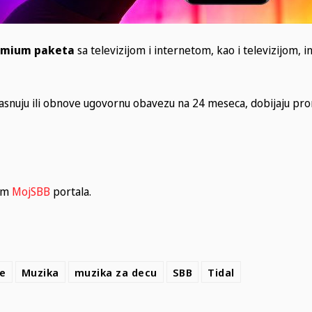
emium paketa
sa televizijom i internetom, kao i televizijom, 
zasnuju ili obnove ugovornu obavezu na 24 meseca, dobijaju pr
tem
MojSBB
portala.
te
Muzika
muzika za decu
SBB
Tidal