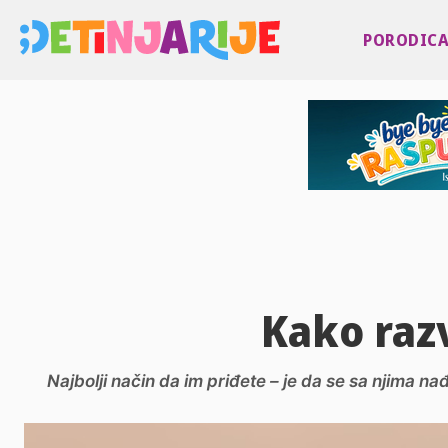
PORODIC
Kako raz
Najbolji način da im priđete – je da se sa njima na