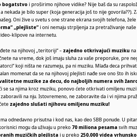
o bogatstvo
i proširimo njihove vidike? Nije baš da su raspolo
 a nekada je bilo super (koja generacija još to nije govorila??). 
šeg. Oni žive u svetu s one strane ekrana svojih telefona, žele
rma“ „plejliste“
i oni nemaju strpljenja za pretraživanje naš
ideo-klipove na internetu.
ete na njihovoj „teritoriji“ –
zajedno otkrivajući muziku
na 
čnete na vreme, dok još imaju sluha za vaše preporuke, pre neg
torci“ koji ništa ne razumeju, pa ni muziku. Mlađa deca prihvat
ealan momenat da se na njihovoj plejlisti nađe sve ono što ih is
valitetne muzike za decu, do najboljih numera svih žanr
eći se sa njima kroz muziku, ponovo ćete otkrivati omiljenu muz
zaboravili na nju. Istovremeno, ne zaboravite da i vi njima pruž
 ćete
zajedno slušati njihovu omiljenu muziku!
orma odnedavno prisutna i kod nas, kao deo SBB ponude. U pitan
korisnici mogu da uživaju u preko
70 miliona pesama
svih muz
ranih muzičkih plejlista
i u preko
250.000 videa vrhunsk