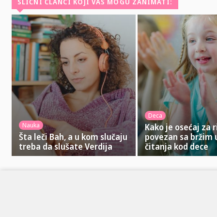
SLIČNI ČLANCI KOJI VAS MOGU ZANIMATI:
Deca
Nauka
Kako je osećaj za 
Šta leči Bah, a u kom slučaju
povezan sa bržim
treba da slušate Verdija
čitanja kod dece