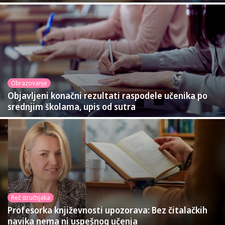
Obrazovanje
Objavljeni konačni rezultati raspodele učenika po
srednjim školama, upis od sutra
Reč stručnjaka
Profesorka književnosti upozorava: Bez čitalačkih
navika nema ni uspešnog učenja