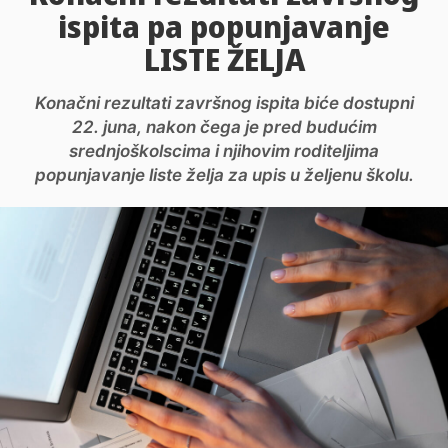
ispita pa popunjavanje
LISTE ŽELJA
Konačni rezultati završnog ispita biće dostupni
22. juna, nakon čega je pred budućim
srednjoškolscima i njihovim roditeljima
popunjavanje liste želja za upis u željenu školu.