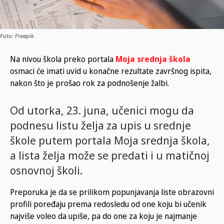
Foto: Freepik
Na nivou škola preko portala
Moja srednja škola
osmaci će imati uvid u konačne rezultate završnog ispita,
nakon što je prošao rok za podnošenje žalbi.
Od utorka, 23. juna, učenici mogu da
podnesu listu želja za upis u srednje
škole putem portala Moja srednja škola,
a lista želja može se predati i u matičnoj
osnovnoj školi.
Preporuka je da se prilikom popunjavanja liste obrazovni
profili poređaju prema redosledu od one koju bi učenik
najviše voleo da upiše, pa do one za koju je najmanje