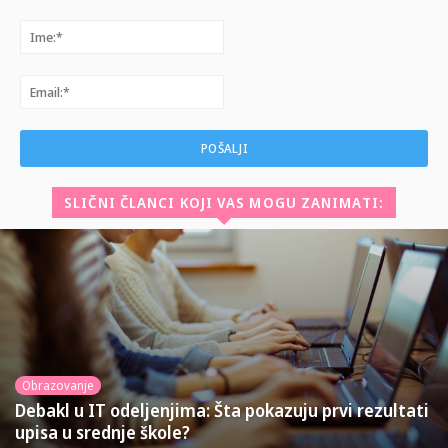
Komentar:
Ime:*
Email:*
SLIČNI ČLANCI KOJI VAS MOGU ZANIMATI:
Obrazovanje
Debakl u IT odeljenjima: Šta pokazuju prvi rezultati
upisa u srednje škole?