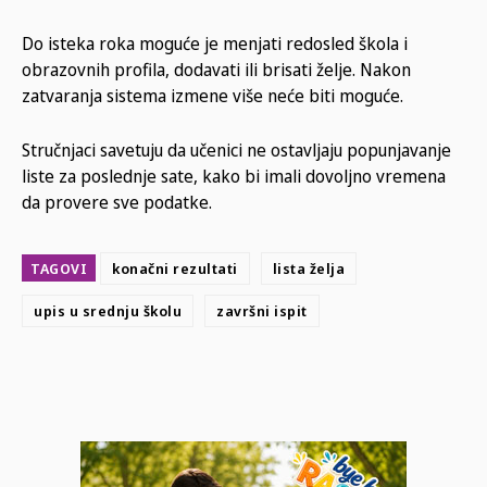
Do isteka roka moguće je menjati redosled škola i
obrazovnih profila, dodavati ili brisati želje. Nakon
zatvaranja sistema izmene više neće biti moguće.
Stručnjaci savetuju da učenici ne ostavljaju popunjavanje
liste za poslednje sate, kako bi imali dovoljno vremena
da provere sve podatke.
TAGOVI
konačni rezultati
lista želja
upis u srednju školu
završni ispit