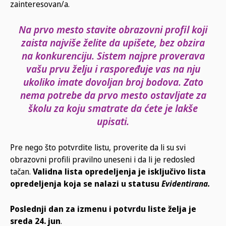
zainteresovan/a.
Na prvo mesto stavite obrazovni profil koji
zaista najviše želite da upišete, bez obzira
na konkurenciju. Sistem najpre proverava
vašu prvu želju i raspoređuje vas na nju
ukoliko imate dovoljan broj bodova. Zato
nema potrebe da prvo mesto ostavljate za
školu za koju smatrate da ćete je lakše
upisati.
Pre nego što potvrdite listu, proverite da li su svi
obrazovni profili pravilno uneseni i da li je redosled
tačan.
Validna lista opredeljenja je isključivo lista
opredeljenja koja se nalazi u statusu
Evidentirana.
Poslednji dan za izmenu i potvrdu liste želja je
sreda 24. jun
.