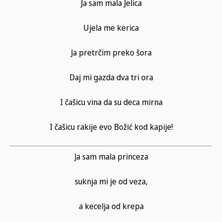
Ja sam mala Jelica
Ujela me kerica
Ja pretrčim preko šora
Daj mi gazda dva tri ora
I čašicu vina da su deca mirna
I čašicu rakije evo Božić kod kapije!
Ja sam mala princeza
suknja mi je od veza,
a kecelja od krepa