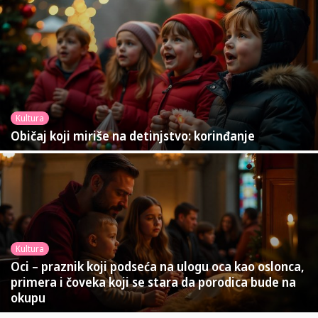
Kultura
Običaj koji miriše na detinjstvo: korinđanje
Kultura
Oci – praznik koji podseća na ulogu oca kao oslonca,
primera i čoveka koji se stara da porodica bude na
okupu