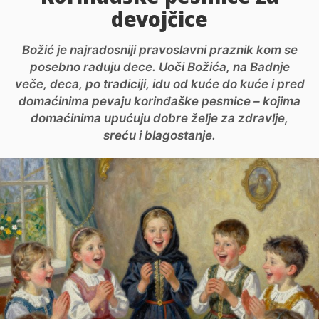
devojčice
Božić je najradosniji pravoslavni praznik kom se
posebno raduju dece. Uoči Božića, na Badnje
veče, deca, po tradiciji, idu od kuće do kuće i pred
domaćinima pevaju korinđaške pesmice – kojima
domaćinima upućuju dobre želje za zdravlje,
sreću i blagostanje.