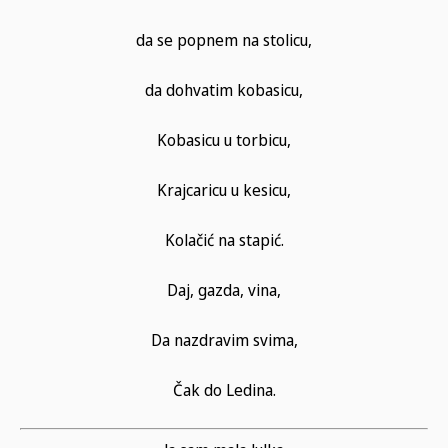
da se popnem na stolicu,
da dohvatim kobasicu,
Kobasicu u torbicu,
Krajcaricu u kesicu,
Kolačić na stapić.
Daj, gazda, vina,
Da nazdravim svima,
Čak do Ledina.