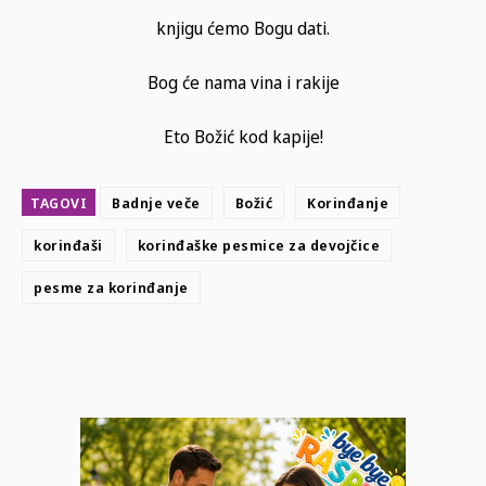
knjigu ćemo Bogu dati.
Bog će nama vina i rakije
Eto Božić kod kapije!
TAGOVI
Badnje veče
Božić
Korinđanje
korinđaši
korinđaške pesmice za devojčice
pesme za korinđanje