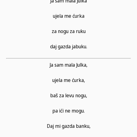
Ja sam mala Julka
ujela me ćurka
za nogu za ruku
daj gazda jabuku.
Ja sam mala Julka,
ujela me ćurka,
baš za levu nogu,
pa ići ne mogu.
Daj mi gazda banku,