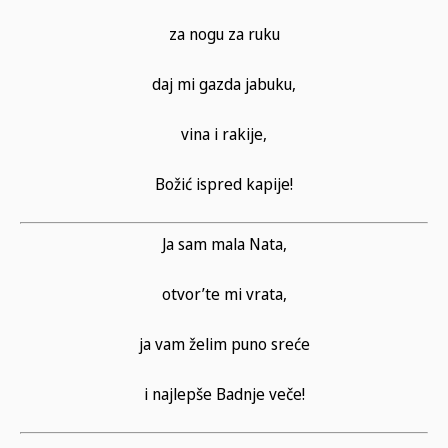
za nogu za ruku
daj mi gazda jabuku,
vina i rakije,
Božić ispred kapije!
Ja sam mala Nata,
otvor’te mi vrata,
ja vam želim puno sreće
i najlepše Badnje veče!