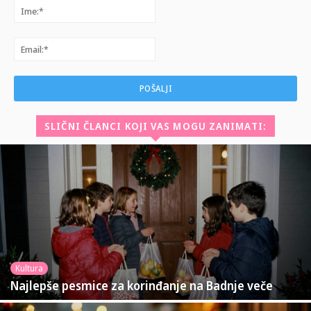
Ime:*
Email:*
SLIČNI ČLANCI KOJI VAS MOGU ZANIMATI:
Kultura
Najlepše pesmice za korinđanje na Badnje veče