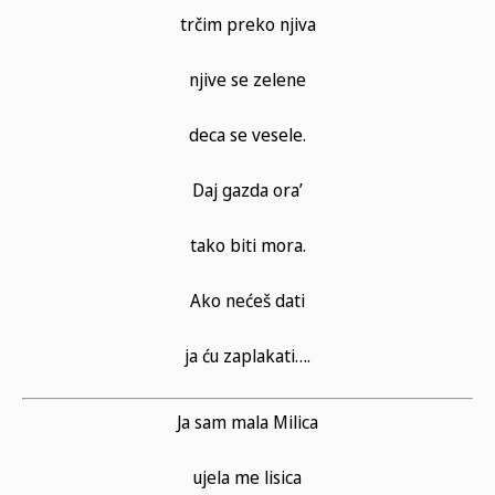
trčim preko njiva
njive se zelene
deca se vesele.
Daj gazda ora’
tako biti mora.
Ako nećeš dati
ja ću zaplakati….
Ja sam mala Milica
ujela me lisica