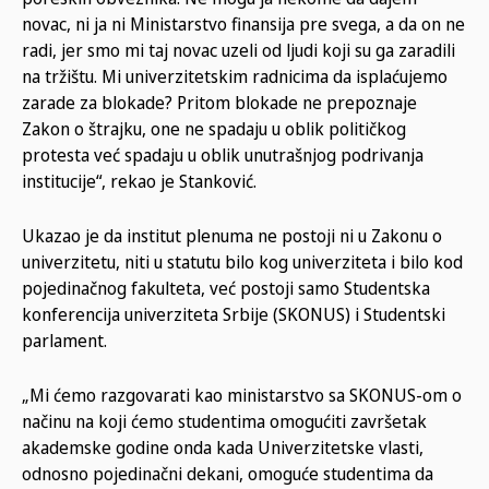
novac, ni ja ni Ministarstvo finansija pre svega, a da on ne
radi, jer smo mi taj novac uzeli od ljudi koji su ga zaradili
na tržištu. Mi univerzitetskim radnicima da isplaćujemo
zarade za blokade? Pritom blokade ne prepoznaje
Zakon o štrajku, one ne spadaju u oblik političkog
protesta već spadaju u oblik unutrašnjog podrivanja
institucije“, rekao je Stanković.
Ukazao je da institut plenuma ne postoji ni u Zakonu o
univerzitetu, niti u statutu bilo kog univerziteta i bilo kod
pojedinačnog fakulteta, već postoji samo Studentska
konferencija univerziteta Srbije (SKONUS) i Studentski
parlament.
„Mi ćemo razgovarati kao ministarstvo sa SKONUS-om o
načinu na koji ćemo studentima omogućiti završetak
akademske godine onda kada Univerzitetske vlasti,
odnosno pojedinačni dekani, omoguće studentima da