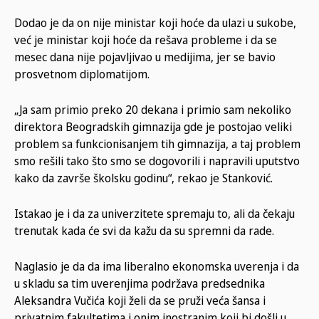
Dodao je da on nije ministar koji hoće da ulazi u sukobe,
već je ministar koji hoće da rešava probleme i da se
mesec dana nije pojavljivao u medijima, jer se bavio
prosvetnom diplomatijom.
„Ja sam primio preko 20 dekana i primio sam nekoliko
direktora Beogradskih gimnazija gde je postojao veliki
problem sa funkcionisanjem tih gimnazija, a taj problem
smo rešili tako što smo se dogovorili i napravili uputstvo
kako da završe školsku godinu“, rekao je Stanković.
Istakao je i da za univerzitete spremaju to, ali da čekaju
trenutak kada će svi da kažu da su spremni da rade.
Naglasio je da da ima liberalno ekonomska uverenja i da
u skladu sa tim uverenjima podržava predsednika
Aleksandra Vučića koji želi da se pruži veća šansa i
privatnim fakultetima i onim inostranim koji bi došli u