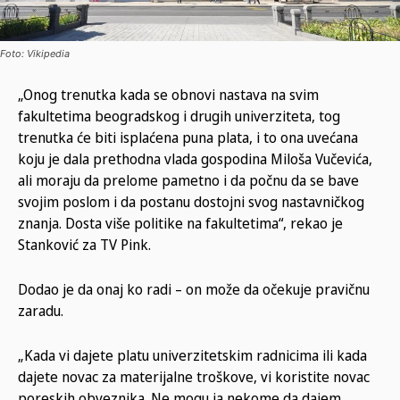
Foto: Vikipedia
„Onog trenutka kada se obnovi nastava na svim
fakultetima beogradskog i drugih univerziteta, tog
trenutka će biti isplaćena puna plata, i to ona uvećana
koju je dala prethodna vlada gospodina Miloša Vučevića,
ali moraju da prelome pametno i da počnu da se bave
svojim poslom i da postanu dostojni svog nastavničkog
znanja. Dosta više politike na fakultetima“, rekao je
Stanković za TV Pink.
Dodao je da onaj ko radi – on može da očekuje pravičnu
zaradu.
„Kada vi dajete platu univerzitetskim radnicima ili kada
dajete novac za materijalne troškove, vi koristite novac
poreskih obveznika. Ne mogu ja nekome da dajem