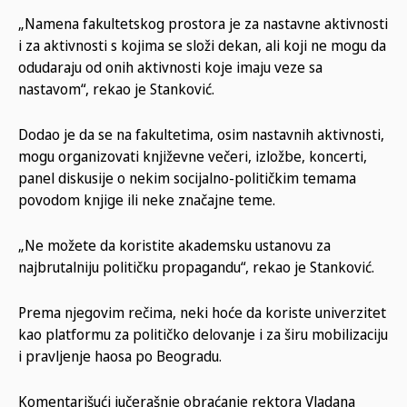
„Namena fakultetskog prostora je za nastavne aktivnosti
i za aktivnosti s kojima se složi dekan, ali koji ne mogu da
odudaraju od onih aktivnosti koje imaju veze sa
nastavom“, rekao je Stanković.
Dodao je da se na fakultetima, osim nastavnih aktivnosti,
mogu organizovati književne večeri, izložbe, koncerti,
panel diskusije o nekim socijalno-političkim temama
povodom knjige ili neke značajne teme.
„Ne možete da koristite akademsku ustanovu za
najbrutalniju političku propagandu“, rekao je Stanković.
Prema njegovim rečima, neki hoće da koriste univerzitet
kao platformu za političko delovanje i za širu mobilizaciju
i pravljenje haosa po Beogradu.
Komentarišući jučerašnje obraćanje rektora Vladana