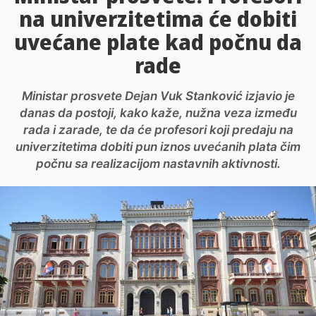
na univerzitetima će dobiti
uvećane plate kad počnu da
rade
Ministar prosvete Dejan Vuk Stanković izjavio je
danas da postoji, kako kaže, nužna veza između
rada i zarade, te da će profesori koji predaju na
univerzitetima dobiti pun iznos uvećanih plata čim
počnu sa realizacijom nastavnih aktivnosti.