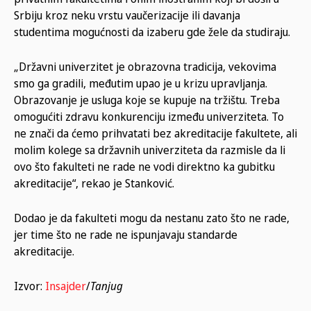
Srbiju kroz neku vrstu vaučerizacije ili davanja
studentima mogućnosti da izaberu gde žele da studiraju.
„Državni univerzitet je obrazovna tradicija, vekovima
smo ga gradili, međutim upao je u krizu upravljanja.
Obrazovanje je usluga koje se kupuje na tržištu. Treba
omogućiti zdravu konkurenciju između univerziteta. To
ne znači da ćemo prihvatati bez akreditacije fakultete, ali
molim kolege sa državnih univerziteta da razmisle da li
ovo što fakulteti ne rade ne vodi direktno ka gubitku
akreditacije“, rekao je Stanković.
Dodao je da fakulteti mogu da nestanu zato što ne rade,
jer time što ne rade ne ispunjavaju standarde
akreditacije.
Izvor:
Insajder
/
Tanjug