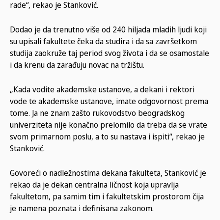
rade“, rekao je Stanković.
Dodao je da trenutno više od 240 hiljada mladih ljudi koji
su upisali fakultete čeka da studira i da sa završetkom
studija zaokruže taj period svog života i da se osamostale
i da krenu da zarađuju novac na tržištu.
„Kada vodite akademske ustanove, a dekani i rektori
vode te akademske ustanove, imate odgovornost prema
tome. Ja ne znam zašto rukovodstvo beogradskog
univerziteta nije konačno prelomilo da treba da se vrate
svom primarnom poslu, a to su nastava i ispiti“, rekao je
Stanković.
Govoreći o nadležnostima dekana fakulteta, Stanković je
rekao da je dekan centralna ličnost koja upravlja
fakultetom, pa samim tim i fakultetskim prostorom čija
je namena poznata i definisana zakonom.