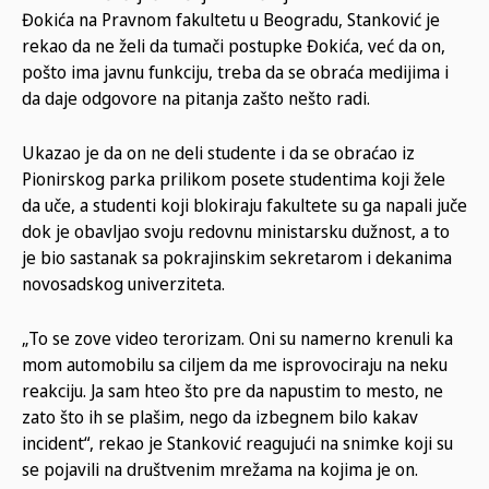
Đokića na Pravnom fakultetu u Beogradu, Stanković je
rekao da ne želi da tumači postupke Đokića, već da on,
pošto ima javnu funkciju, treba da se obraća medijima i
da daje odgovore na pitanja zašto nešto radi.
Ukazao je da on ne deli studente i da se obraćao iz
Pionirskog parka prilikom posete studentima koji žele
da uče, a studenti koji blokiraju fakultete su ga napali juče
dok je obavljao svoju redovnu ministarsku dužnost, a to
je bio sastanak sa pokrajinskim sekretarom i dekanima
novosadskog univerziteta.
„To se zove video terorizam. Oni su namerno krenuli ka
mom automobilu sa ciljem da me isprovociraju na neku
reakciju. Ja sam hteo što pre da napustim to mesto, ne
zato što ih se plašim, nego da izbegnem bilo kakav
incident“, rekao je Stanković reagujući na snimke koji su
se pojavili na društvenim mrežama na kojima je on.