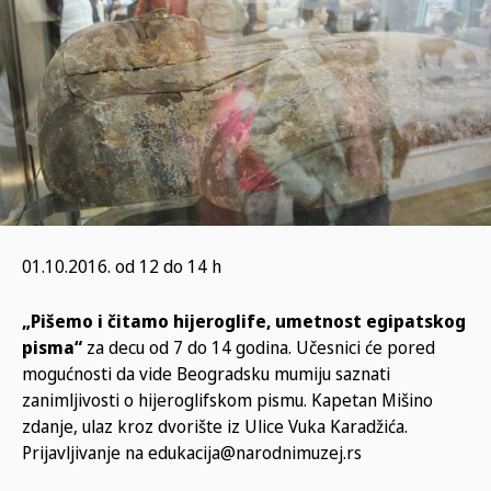
01.10.2016. od 12 do 14 h
„Pišemo i čitamo hijeroglife, umetnost egipatskog
pisma“
za decu od 7 do 14 godina. Učesnici će pored
mogućnosti da vide Beogradsku mumiju saznati
zanimljivosti o hijeroglifskom pismu. Kapetan Mišino
zdanje, ulaz kroz dvorište iz Ulice Vuka Karadžića.
Prijavljivanje na edukacija@narodnimuzej.rs