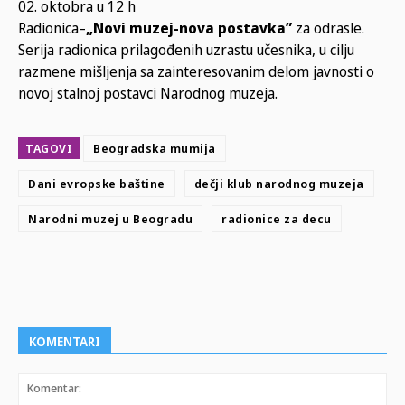
02. oktobra u 12 h
Radionica–
„Novi muzej-nova postavka”
za odrasle.
Serija radionica prilagođenih uzrastu učesnika, u cilju
razmene mišljenja sa zainteresovanim delom javnosti o
novoj stalnoj postavci Narodnog muzeja.
TAGOVI
Beogradska mumija
Dani evropske baštine
dečji klub narodnog muzeja
Narodni muzej u Beogradu
radionice za decu
KOMENTARI