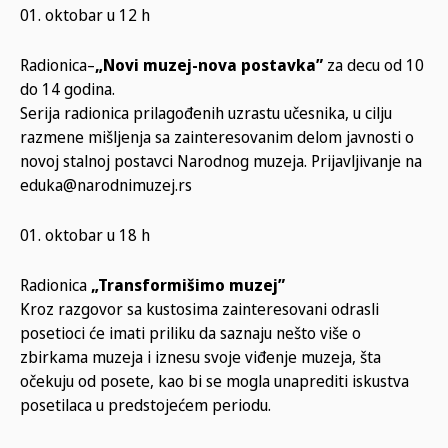
01. oktobar u 12 h
Radionica–
„Novi muzej-nova postavka”
za decu od 10
do 14 godina.
Serija radionica prilagođenih uzrastu učesnika, u cilju
razmene mišljenja sa zainteresovanim delom javnosti o
novoj stalnoj postavci Narodnog muzeja. Prijavljivanje na
eduka@narodnimuzej.rs
01. oktobar u 18 h
Radionica
„Transformišimo muzej”
Kroz razgovor sa kustosima zainteresovani odrasli
posetioci će imati priliku da saznaju nešto više o
zbirkama muzeja i iznesu svoje viđenje muzeja, šta
očekuju od posete, kao bi se mogla unaprediti iskustva
posetilaca u predstojećem periodu.