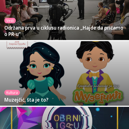
Vesti
Održana prva u ciklusu radionica „Hajde da pričamo
o PR-u“
Kultura
Muzejčić, šta je to?