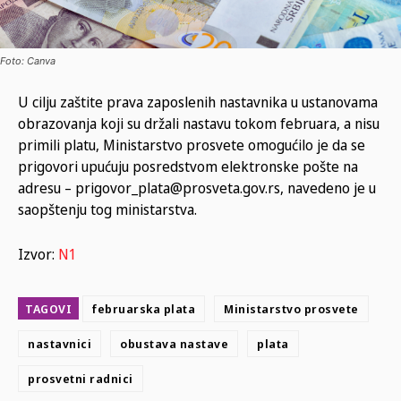
Foto: Canva
U cilju zaštite prava zaposlenih nastavnika u ustanovama
obrazovanja koji su držali nastavu tokom februara, a nisu
primili platu, Ministarstvo prosvete omogućilo je da se
prigovori upućuju posredstvom elektronske pošte na
adresu – prigovor_plata@prosveta.gov.rs, navedeno je u
saopštenju tog ministarstva.
Izvor:
N1
TAGOVI
februarska plata
Ministarstvo prosvete
nastavnici
obustava nastave
plata
prosvetni radnici