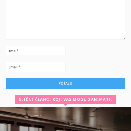
Komentar:
Ime:*
Email:*
SLIČNI ČLANCI KOJI VAS MOGU ZANIMATI: