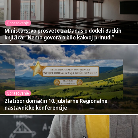
Obrazovanje
Ministarstvo prosvete za Danas o dodeli đačkih
knjižica: “Nema govora o bilo kakvoj prinudi”
Obrazovanje
Zlatibor domaćin 10. jubilarne Regionalne
nastavničke konferencije