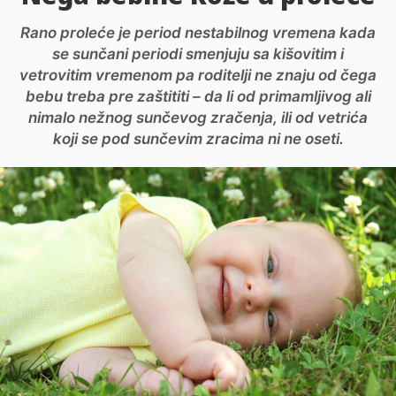
Rano proleće je period nestabilnog vremena kada
se sunčani periodi smenjuju sa kišovitim i
vetrovitim vremenom pa roditelji ne znaju od čega
bebu treba pre zaštititi – da li od primamljivog ali
nimalo nežnog sunčevog zračenja, ili od vetrića
koji se pod sunčevim zracima ni ne oseti.