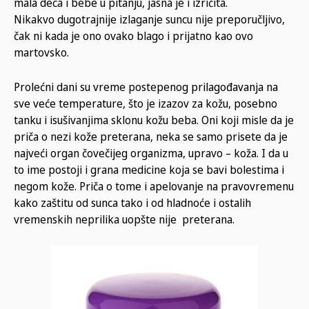
mala deca i bebe u pitanju, jasna je i izričita.
Nikakvo dugotrajnije izlaganje suncu nije preporučljivo,
čak ni kada je ono ovako blago i prijatno kao ovo
martovsko.
Prolećni dani su vreme postepenog prilagođavanja na
sve veće temperature, što je izazov za kožu, posebno
tanku i isušivanjima sklonu kožu beba. Oni koji misle da je
priča o nezi kože preterana, neka se samo prisete da je
najveći organ čovečijeg organizma, upravo – koža. I da u
to ime postoji i grana medicine koja se bavi bolestima i
negom kože. Priča o tome i apelovanje na pravovremenu
kako zaštitu od sunca tako i od hladnoće i ostalih
vremenskih neprilika uopšte nije preterana.