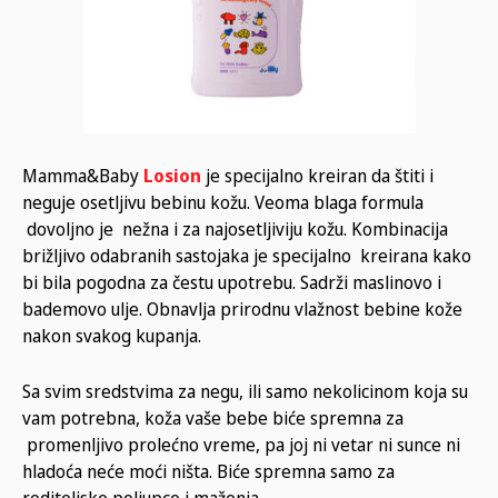
Mamma&Baby
Losion
je specijalno kreiran da štiti i
neguje osetljivu bebinu kožu. Veoma blaga formula
dovoljno je nežna i za najosetljiviju kožu. Kombinacija
brižljivo odabranih sastojaka je specijalno kreirana kako
bi bila pogodna za čestu upotrebu. Sadrži maslinovo i
bademovo ulje. Obnavlja prirodnu vlažnost bebine kože
nakon svakog kupanja.
Sa svim sredstvima za negu, ili samo nekolicinom koja su
vam potrebna, koža vaše bebe biće spremna za
promenljivo prolećno vreme, pa joj ni vetar ni sunce ni
hladoća neće moći ništa. Biće spremna samo za