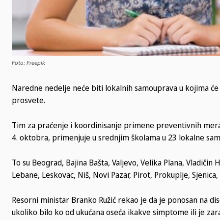
Foto: Freepik
Naredne nedelje neće biti lokalnih samouprava u kojima će 
prosvete.
Tim za praćenje i koordinisanje primene preventivnih mera
4. oktobra, primenjuje u srednjim školama u 23 lokalne sa
To su Beograd, Bajina Bašta, Valjevo, Velika Plana, Vladičin H
Lebane, Leskovac, Niš, Novi Pazar, Pirot, Prokuplje, Sjenica
Resorni ministar Branko Ružić rekao je da je ponosan na disc
ukoliko bilo ko od ukućana oseća ikakve simptome ili je zar