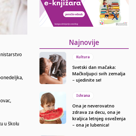
Najnovije
nistarstvo
Kultura
Svetski dan mačaka:
Mačkoljupci svih zemalja
ponedeljka,
– ujedinite se!
Ishrana
kovac,
Ona je neverovatno
zdrava za decu, ona je
kraljica letnjeg osveženja
cu u školu
– ona je lubenica!