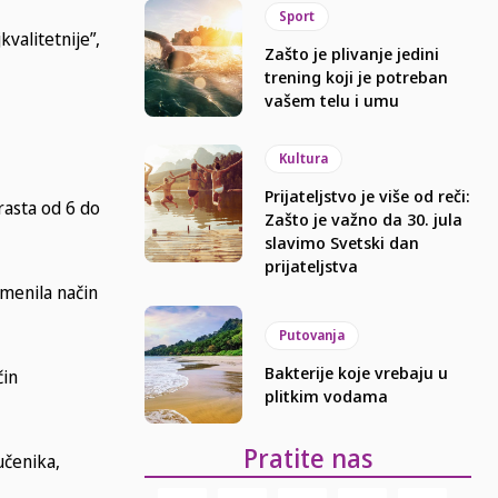
Sport
valitetnije”,
Zašto je plivanje jedini
trening koji je potreban
vašem telu i umu
Kultura
Prijateljstvo je više od reči:
rasta od 6 do
Zašto je važno da 30. jula
slavimo Svetski dan
prijateljstva
omenila način
Putovanja
Bakterije koje vrebaju u
čin
plitkim vodama
Pratite nas
učenika,