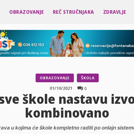
A
OBRAZOVANJE
REČ STRUČNJAKA
ZDRAVLJE
OBRAZOVANJE
ŠKOLA
01/10/2021
0
ve škole nastavu izvod
kombinovano
ava u kojima će škole kompletno raditi po onlajn sistemu