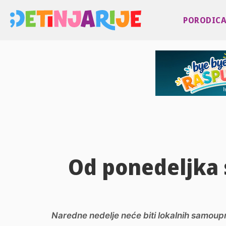
PORODIC
Od ponedeljka s
Naredne nedelje neće biti lokalnih samoupr