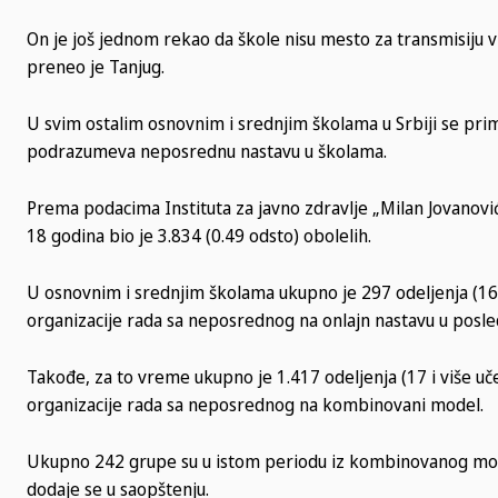
On je još jednom rekao da škole nisu mesto za transmisiju vi
preneo je Tanjug.
U svim ostalim osnovnim i srednjim školama u Srbiji se pri
podrazumeva neposrednu nastavu u školama.
Prema podacima Instituta za javno zdravlje „Milan Jovanovi
18 godina bio je 3.834 (0.49 odsto) obolelih.
U osnovnim i srednjim školama ukupno je 297 odeljenja (16 i
organizacije rada sa neposrednog na onlajn nastavu u posle
Takođe, za to vreme ukupno je 1.417 odeljenja (17 i više uč
organizacije rada sa neposrednog na kombinovani model.
Ukupno 242 grupe su u istom periodu iz kombinovanog modela
dodaje se u saopštenju.