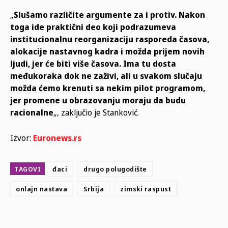
„
Slušamo različite argumente za i protiv. Nakon
toga ide praktični deo koji podrazumeva
institucionalnu reorganizaciju rasporeda časova,
alokacije nastavnog kadra i možda prijem novih
ljudi, jer će biti više časova. Ima tu dosta
međukoraka dok ne zaživi, ali u svakom slučaju
možda ćemo krenuti sa nekim pilot programom,
jer promene u obrazovanju moraju da budu
racionalne
„, zaključio je Stanković.
Izvor:
Euronews.rs
TAGOVI
đaci
drugo polugodište
onlajn nastava
Srbija
zimski raspust