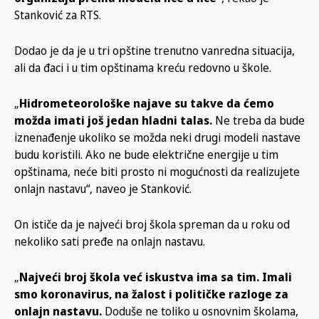
Stanković za RTS.
Dodao je da je u tri opštine trenutno vanredna situacija,
ali da đaci i u tim opštinama kreću redovno u škole.
„
Hidrometeorološke najave su takve da ćemo
možda imati još jedan hladni talas.
Ne treba da bude
iznenađenje ukoliko se možda neki drugi modeli nastave
budu koristili. Ako ne bude električne energije u tim
opštinama, neće biti prosto ni mogućnosti da realizujete
onlajn nastavu“, naveo je Stanković.
On ističe da je najveći broj škola spreman da u roku od
nekoliko sati pređe na onlajn nastavu.
„
Najveći broj škola već iskustva ima sa tim. Imali
smo koronavirus, na žalost i političke razloge za
onlajn nastavu.
Doduše ne toliko u osnovnim školama,