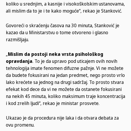
koliko u srednjim, a kasnije i visokoškolskim ustanovama,
ali mislim da to je i te kako moguće“, rekao je Stanković.
Govoreći o skraćenju časova na 30 minuta, Stanković je
kazao da u Ministarstvu o tome otvoreno i glasno
razmišljaju.
„
Mislim da postoji neka vrsta psihološkog
opravdanja
. To je da upravo pod uticajem ovih novih
tehnologija imate fenomen difuzne pažnje. Vi ne možete
da budete fokusirani na jedan predmet, nego prosto vrlo
lako krećete sa jednog na drugi sadržaj. To prosto stvara
efekat kod dece da vi ne možete da ostanete fokusirani
na nekih 45 minuta, koliko maksimum traje koncentracija
i kod zrelih ljudi“, rekao je ministar prosvete.
Ukazao je da procedura nije laka i da otvara debata za
ovu promenu.