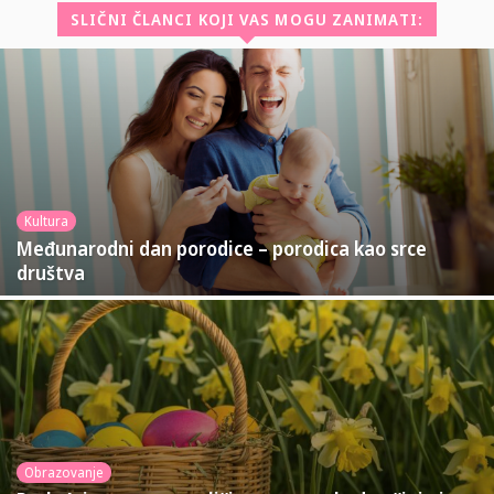
SLIČNI ČLANCI KOJI VAS MOGU ZANIMATI:
Kultura
Međunarodni dan porodice – porodica kao srce
društva
Obrazovanje