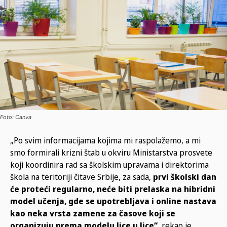
Foto: Canva
„Po svim informacijama kojima mi raspolažemo, a mi
smo formirali krizni štab u okviru Ministarstva prosvete
koji koordinira rad sa školskim upravama i direktorima
škola na teritoriji čitave Srbije, za sada,
prvi školski dan
će proteći regularno, neće biti prelaska na hibridni
model učenja, gde se upotrebljava i online nastava
kao neka vrsta zamene za časove koji se
organizuju prema modelu lice u lice“
, rekao je