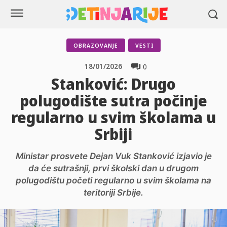
OBRAZOVANJE
VESTI
18/01/2026
0
Stanković: Drugo
polugodište sutra počinje
regularno u svim školama u
Srbiji
Ministar prosvete Dejan Vuk Stanković izjavio je
da će sutrašnji, prvi školski dan u drugom
polugodištu početi regularno u svim školama na
teritoriji Srbije.