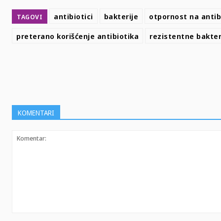
antibiotici
bakterije
otpornost na antib
TAGOVI
preterano korišćenje antibiotika
rezistentne bakter
SHARE
KOMENTARI
Komentar: