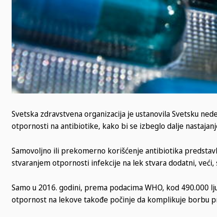
Svetska zdravstvena organizacija je ustanovila Svetsku nedelj
otpornosti na antibiotike, kako bi se izbeglo dalje nastajanje
Samovoljno ili prekomerno korišćenje antibiotika predstavlja 
stvaranjem otpornosti infekcije na lek stvara dodatni, veći, 
Samo u 2016. godini, prema podacima WHO, kod 490.000 ljudi
otpornost na lekove takođe počinje da komplikuje borbu pro