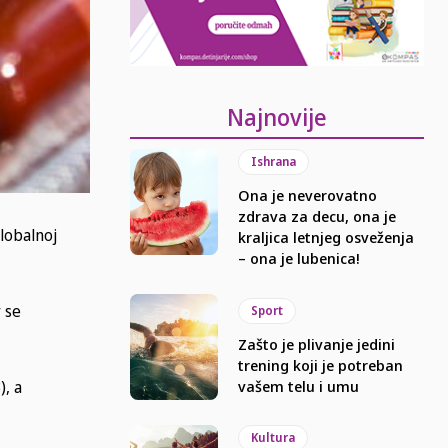
Najnovije
Ishrana
Ona je neverovatno
zdrava za decu, ona je
globalnoj
kraljica letnjeg osveženja
– ona je lubenica!
r se
Sport
Zašto je plivanje jedini
trening koji je potreban
), a
vašem telu i umu
Kultura