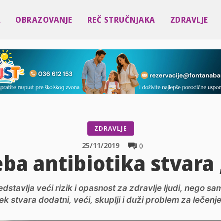
A
OBRAZOVANJE
REČ STRUČNJAKA
ZDRAVLJE
ZDRAVLJE
25/11/2019
0
ba antibiotika stvara
stavlja veći rizik i opasnost za zdravlje ljudi, nego sam
lek stvara dodatni, veći, skuplji i duži problem za lečenje