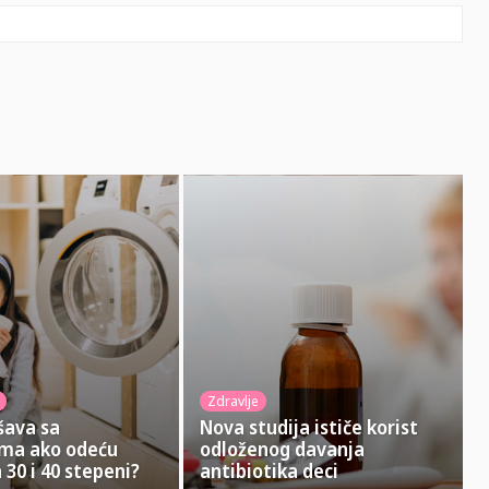
Ema
Zdravlje
šava sa
Nova studija ističe korist
ama ako odeću
odloženog davanja
 30 i 40 stepeni?
antibiotika deci