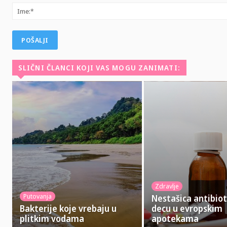
SLIČNI ČLANCI KOJI VAS MOGU ZANIMATI:
Zdravlje
Putovanja
Nestašica antibiot
Bakterije koje vrebaju u
decu u evropskim
plitkim vodama
apotekama