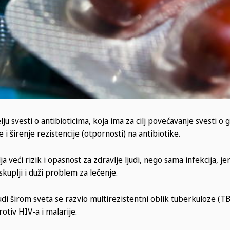
u svesti o antibioticima, koja ima za cilj povećavanje svesti o 
 i širenje rezistencije (otpornosti) na antibiotike.
veći rizik i opasnost za zdravlje ljudi, nego sama infekcija, je
skuplji i duži problem za lečenje.
 širom sveta se razvio multirezistentni oblik tuberkuloze (TB
tiv HIV-a i malarije.