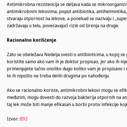
Antimikrobna rezistencija se dešava kada se mikroorganizmi,
antimikrobnim lekovima, poput antibiotika, antihelmintika, 
stvaraju otpornost na lekove, a ponekad se nazivaju i „super
zadržavaju u telu, povećavajući rizik od širenja na druge.
Racionalno korišćenje
Zato se obeležava Nedelja svesti o antibioticima, u kojoj s
koristite samo ako vam ih je doktor propisao, jer ako ih nij
primenjujete tačno onoliko dugo koliko vam je propisano i n
te ih nipošto ne treba deliti drugima po nahođenju.
Ako se racionalno koriste, antimikrobni lekovi mogu se efika
međutim, mogu dovesti do razvoja bakterija otpornih na an
taj lek može biti manje efikasan u borbi protiv infekcije koj
Izvor:
B92