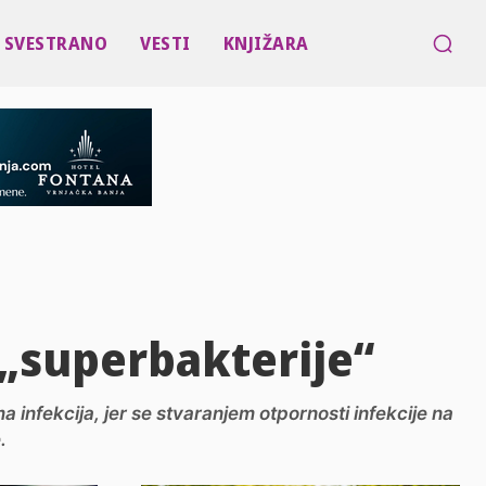
SVESTRANO
VESTI
KNJIŽARA
 „superbakterije“
a infekcija, jer se stvaranjem otpornosti infekcije na
.