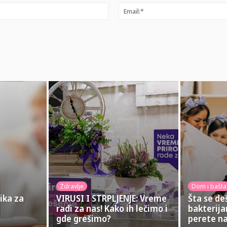
Ime:*
Zdravlje
Dom i bašta
ika za
VIRUSI I STRPLJENJE: Vreme
Šta se de
radi za nas! Kako ih lečimo i
bakterij
gde grešimo?
perete na