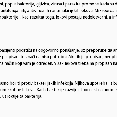
 poput bakterija, gljivica, virusa i parazita promene kada su d
antifungalnih, antivirusnih i antimalarijskih lekova. Mikroorga
bakterije“. Kao rezultat toga, lekovi postaju nedelotvorni, a in
e pacijenti podstiču na odgovorno ponašanje, uz preporuke da an
e propisao, to znači da nisu potrebni. Ako ih je propisao, neoph
a način koji vam je određen. Višak lekova treba na propisan nači
sno boriti protiv bakterijskih infekcija. Njihova upotreba i zl
timikrobne lekove. Kada bakterije razviju otpornost na antimik
u uzrokuje ta bakterija.