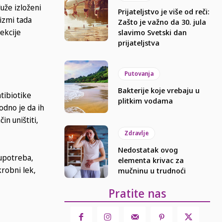
uže izloženi
Prijateljstvo je više od reči:
nizmi tada
Zašto je važno da 30. jula
fekcije
slavimo Svetski dan
prijateljstva
Putovanja
Bakterije koje vrebaju u
tibiotike
plitkim vodama
odno je da ih
n uništiti,
Zdravlje
Nedostatak ovog
oupotreba,
elementa krivac za
robni lek,
mučninu u trudnoći
Pratite nas