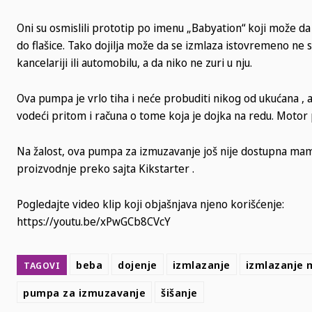
Oni su osmislili prototip po imenu „Babyation“ koji može d
do flašice. Tako dojilja može da se izmlaza istovremeno ne 
kancelariji ili automobilu, a da niko ne zuri u nju.
Ova pumpa je vrlo tiha i neće probuditi nikog od ukućana , 
vodeći pritom i računa o tome koja je dojka na redu. Motor
Na žalost, ova pumpa za izmuzavanje još nije dostupna ma
proizvodnje preko sajta Kikstarter .
Pogledajte video klip koji objašnjava njeno korišćenje:
https://youtu.be/xPwGCb8CVcY
beba
dojenje
izmlazanje
izmlazanje 
TAGOVI
pumpa za izmuzavanje
šišanje