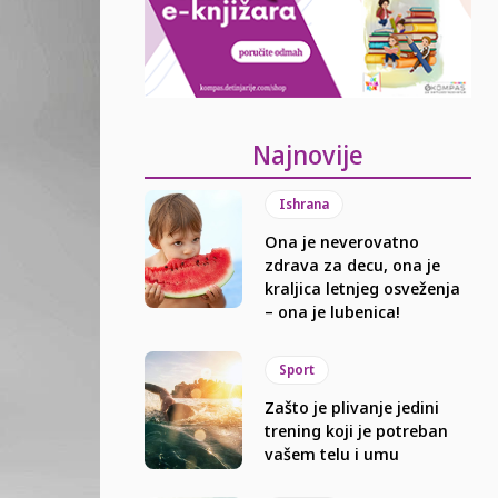
Najnovije
Ishrana
Ona je neverovatno
zdrava za decu, ona je
kraljica letnjeg osveženja
– ona je lubenica!
Sport
Zašto je plivanje jedini
trening koji je potreban
vašem telu i umu