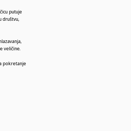
čicu putuje
u društvu,
mlazavanja,
 veličine.
a pokretanje