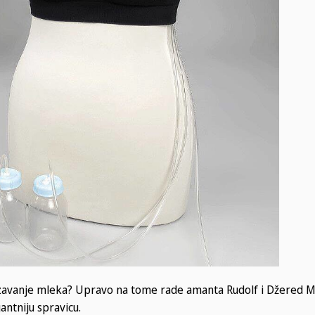
avanje mleka? Upravo na tome rade amanta Rudolf i Džered Mil
antniju spravicu.