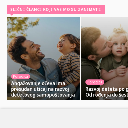
SLIČNI ČLANCI KOJI VAS MOGU ZANIMATI:
Porodica
Porodica
Angažovanje očeva ima
presudan uticaj na razvoj
Razvoj deteta po 
detetovog samopoštovanja
Od rođenja do šes