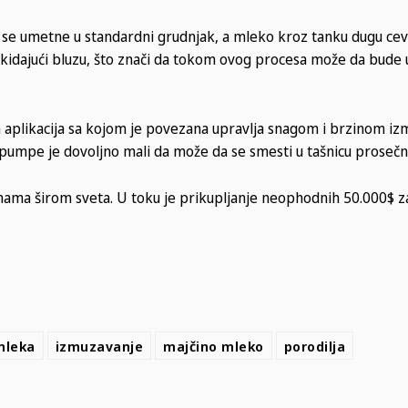
a se umetne u standardni grudnjak, a mleko kroz tanku dugu cev
skidajući bluzu, što znači da tokom ovog procesa može da bude 
a aplikacija sa kojom je povezana upravlja snagom i brzinom iz
 pumpe je dovoljno mali da može da se smesti u tašnicu prosečne
mama širom sveta. U toku je prikupljanje neophodnih 50.000$ z
mleka
izmuzavanje
majčino mleko
porodilja