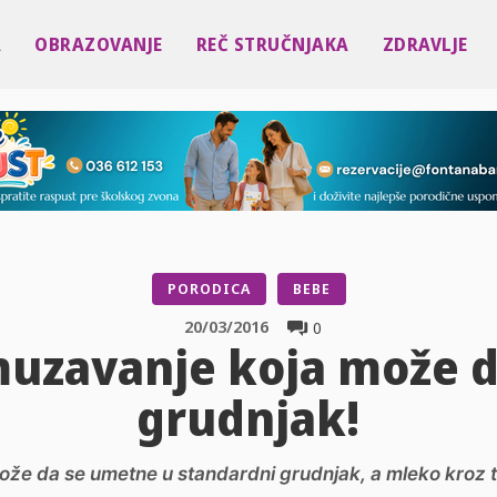
A
OBRAZOVANJE
REČ STRUČNJAKA
ZDRAVLJE
PORODICA
BEBE
20/03/2016
0
uzavanje koja može d
grudnjak!
može da se umetne u standardni grudnjak, a mleko kroz t