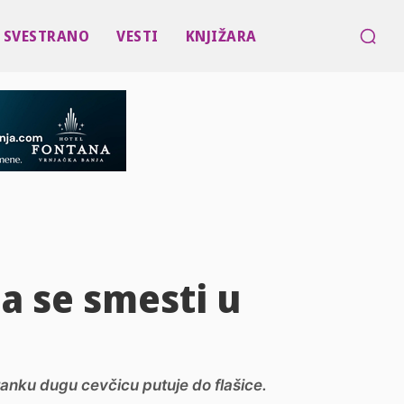
SVESTRANO
VESTI
KNJIŽARA
a se smesti u
anku dugu cevčicu putuje do flašice.