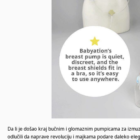
Da li je došao kraj bučnim i glomaznim pumpicama za izmuz
odlučili da naprave revoluciju i majkama podare daleko eleg