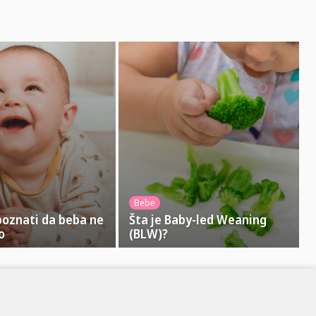
Bebe
poznati da beba ne
Šta je Baby-led Weaning
o
(BLW)?