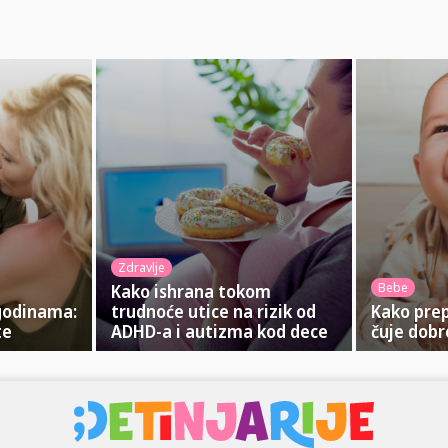
Zdravlje
Bebe
Kako ishrana tokom
godinama:
trudnoće utice na rizik od
Kako pre
te
ADHD-a i autizma kod dece
čuje dobr