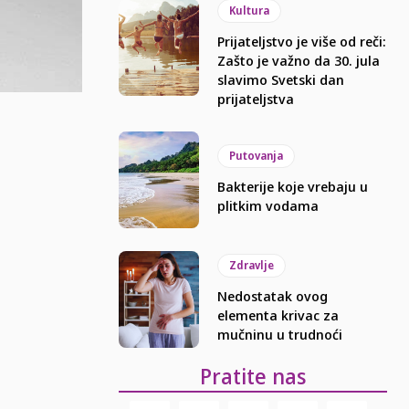
Kultura
Prijateljstvo je više od reči:
Zašto je važno da 30. jula
slavimo Svetski dan
prijateljstva
Putovanja
Bakterije koje vrebaju u
plitkim vodama
Zdravlje
Nedostatak ovog
elementa krivac za
mučninu u trudnoći
Pratite nas