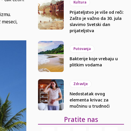
Kultura
Prijateljstvo je više od reči:
rizmu.
Zašto je važno da 30. jula
2 meseci,
slavimo Svetski dan
prijateljstva
Putovanja
Bakterije koje vrebaju u
plitkim vodama
Zdravlje
Nedostatak ovog
elementa krivac za
mučninu u trudnoći
Pratite nas