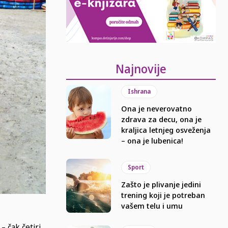
Najnovije
Ishrana
Ona je neverovatno
zdrava za decu, ona je
kraljica letnjeg osveženja
– ona je lubenica!
Sport
Zašto je plivanje jedini
trening koji je potreban
vašem telu i umu
– čak četiri.