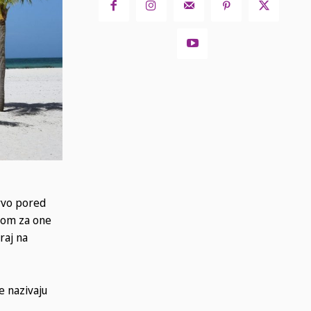
trvo pored
orom za one
raj na
e nazivaju