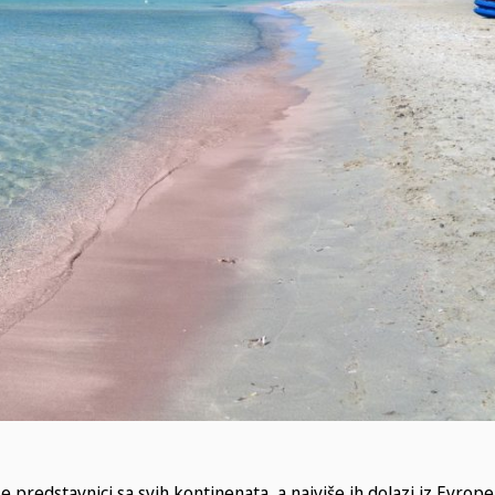
e predstavnici sa svih kontinenata, a najviše ih dolazi iz Evrope 