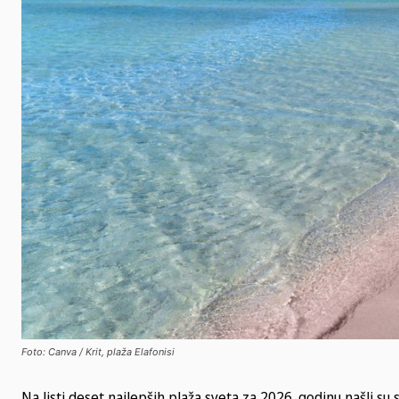
Foto: Canva / Krit, plaža Elafonisi
Na listi deset najlepših plaža sveta za 2026. godinu našli su s