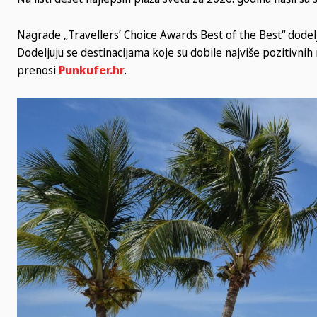
Nagrade „Travellers’ Choice Awards Best of the Best“ dodelju
Dodeljuju se destinacijama koje su dobile najviše pozitivni
prenosi
Punkufer.hr
.