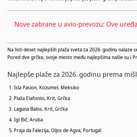
Nove zabrane u avio-prevozu: Ove uređa
Na listi deset najlepših plaža sveta za 2026. godinu nalaze se
Pored dve grčke, svoje mesto među najlepšima našle su i Praj
Najlepše plaže za 2026. godinu prema mišl
Isla Pasion, Kozumel, Meksiko
Plaža Elafonisi, Krit, Grčka
Laguna Balos, Krit, Grčka
Igl Bič, Aruba
Praja da Falezija, Oljos de Agva, Portugal