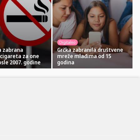
Digitalno
a zabrana
Grčka zabranila društvene
cigareta za one
mreže mlađima od 15
sle 2007. godine
godina