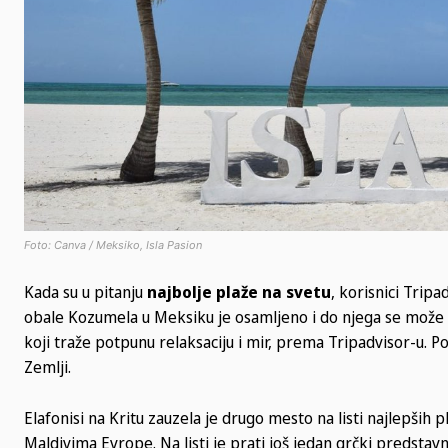
Foto: Canva / Meksiko, Isla Pasion
Kada su u pitanju
najbolje plaže na svetu
, korisnici Trip
obale Kozumela u Meksiku je osamljeno i do njega se može 
koji traže potpunu relaksaciju i mir, prema Tripadvisor-u. P
Zemlji.
Elafonisi na Kritu zauzela je drugo mesto na listi najlepših
Maldivima Evrope. Na listi je prati još jedan grčki predstavn