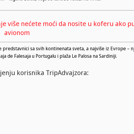
je više nećete moći da nosite u koferu ako p
avionom
 predstavnici sa svih kontinenata sveta, a najviše iz Evrope – nji
a de Falesaja u Portugalu i plaža Le Palosa na Sardiniji.
jenju korisnika TripAdvajzora: