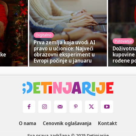
Digitalno
Putovanja
Prva zemlja koja uvodi AI
pravo u učionice: Najveći
Doživotn
čke
obrazovni eksperiment u
kupovine 
Evropi počinje u januaru
rođene po
O nama
Cenovnik oglašavanja
Kontakt
Sva prava zadržana © 2025 Detinjarije