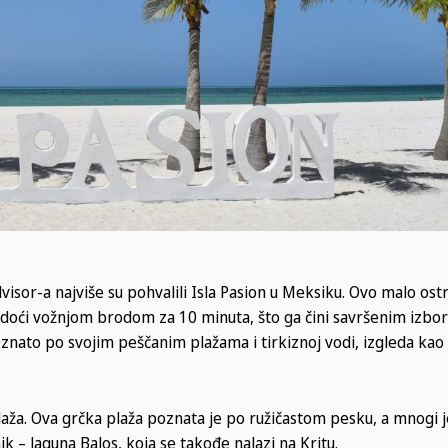
advisor-a najviše su pohvalili Isla Pasion u Meksiku. Ovo malo os
doći vožnjom brodom za 10 minuta, što ga čini savršenim izb
oznato po svojim peščanim plažama i tirkiznoj vodi, izgleda kao 
 plaža. Ova grčka plaža poznata je po ružičastom pesku, a mnogi j
ik – laguna Balos, koja se takođe nalazi na Kritu.