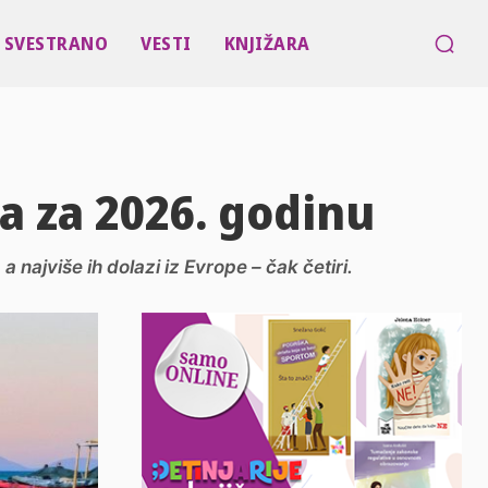
SVESTRANO
VESTI
KNJIŽARA
a za 2026. godinu
 najviše ih dolazi iz Evrope – čak četiri.