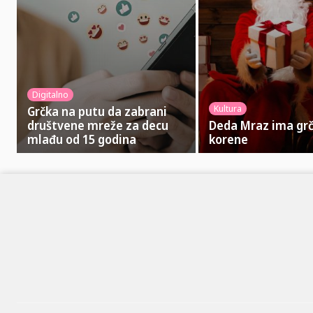
Digitalno
Kultura
​Grčka na putu da zabrani
društvene mreže za decu
Deda Mraz ima gr
mlađu od 15 godina
korene