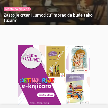
Mentalna higijena
Zašto je crtani „umočiću“ morao da bude tako
tužan?