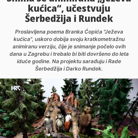
kućica“, učestvuju
Šerbedžija i Rundek
Proslavljena poema Branka Ćopića "Ježeva
kućica", uskoro dobija svoju kratkometražnu
animiranu verziju, čije je snimanje počelo ovih
dana u Zagrebu i trebalo bi biti dovršeno do leta
iduće godine. Na projektu sarađuju i Rade
Šerbedžija i Darko Rundek.