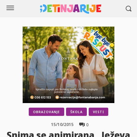
OBRAZOVANJE
ŠKOLA
VESTI
15/10/2015
0
Snima se animirana „Ježeva