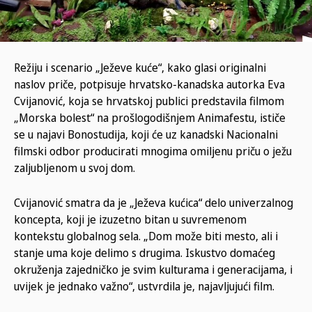
Režiju i scenari
o
„Ježeve kuće“, kako glasi originalni
naslov priče, potpisuje hrvatsko-kanadska
autorka
Eva
Cvijanović, koja se hrvatskoj publici predstavila filmom
„Morska bolest“ na prošlogodišnjem Animafestu, ističe
se u najavi Bonostudija, koji će uz kanadski Nacionalni
filmski odbor producirati mnogima omiljenu priču o ježu
zaljubljenom u svoj dom.
Cvijanović smatra da je „Ježeva kućica“ delo univerzalnog
koncepta, koji je
izuzetno
bitan u suvremenom
kontekstu globalnog sela. „Dom može biti mesto, ali i
stanje uma koje delimo s drugima. Iskustvo domaćeg
okruženja zajedničko je svim kulturama i generacijama, i
uvijek je jednako važno“, ustvrdila je, najavljujući film.