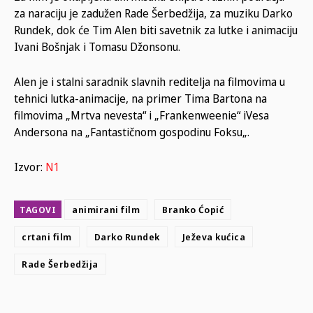
za naraciju je zadužen Rade Šerbedžija, za muziku Darko
Rundek, dok će Tim Alen biti savetnik za lutke i animaciju
Ivani Bošnjak i Tomasu
Džonsonu
.
Alen je i stalni s
ar
adnik slavnih
reditelja
na filmovima u
tehnici lutka-animacije,
na primer
Tima B
a
rtona na
filmovima „Mrtva nevesta“ i „Frankenweenie“
i
Vesa
Andersona na „Fantastičnom gospodinu
Foksu
„.
Izvor:
N1
TAGOVI
animirani film
Branko Ćopić
crtani film
Darko Rundek
Ježeva kućica
Rade Šerbedžija