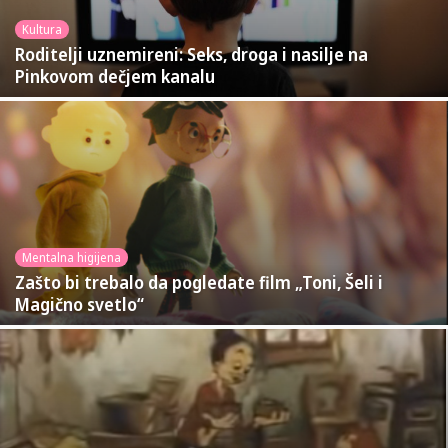
Kultura
Roditelji uznemireni: Seks, droga i nasilje na
Pinkovom dečjem kanalu
Mentalna higijena
Zašto bi trebalo da pogledate film „Toni, Šeli i
Magično svetlo“