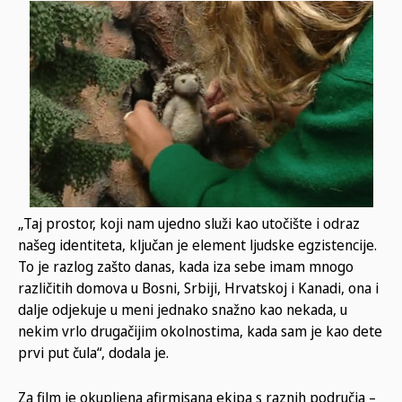
„Taj prostor, koji nam ujedno služi kao utočište i odraz
našeg identiteta, ključan je element ljudske egzistencije.
To je razlog zašto danas, kada iza sebe imam mnogo
različitih domova u Bosni, Srbiji, Hrvatskoj i Kanadi, ona i
dalje odjekuje u meni jednako snažno kao nekada, u
nekim vrlo drugačijim okolnostima, kada sam je kao dete
prvi put čula“, dodala je.
Za film je okupljena afirmisana ekipa s raznih područja –