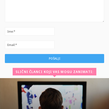
Komentar:
Ime:*
Email:*
SLIČNI ČLANCI KOJI VAS MOGU ZANIMATI: