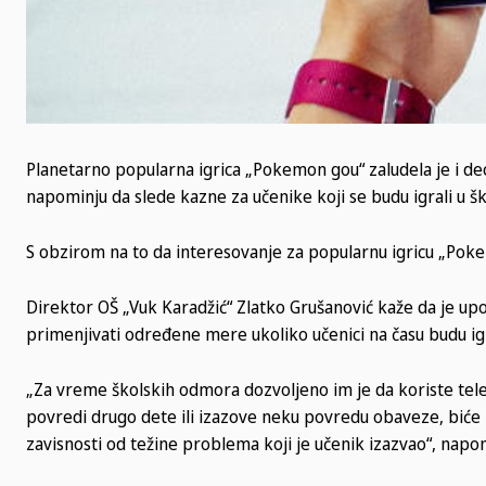
Planetarno popularna igrica „Pokemon gou“ zaludela je i decu
napominju da slede kazne za učenike koji se budu igrali u šk
S obzirom na to da interesovanje za popularnu igricu „Po
Direktor OŠ „Vuk Karadžić“ Zlatko Grušanović kaže da je upo
primenjivati određene mere ukoliko učenici na času budu igra
„Za vreme školskih odmora dozvoljeno im je da koriste telefo
povredi drugo dete ili izazove neku povredu obaveze, biće 
zavisnosti od težine problema koji je učenik izazvao“, napo