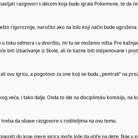
obavljati razgovori s decom koja budu igrala Pokemone, te da će 
ešto rigoroznije, naročito ako na bilo koji način bude ugrožen
de u toku odmora i u dvorištu, mi tu ne možemo ništa. Pre kažnja
će biti izbacivanje iz škole, ali će kazne biti stepenovane i post
rali ovu igricu, a pogotovo za one koji se budu „pentrali“ na pr
g veća, i tako dalje. Onda to ide na disciplinsku komisiju, na ko
 treba da obave razgovore s roditeljima na ovu temu.
objasniti do koje mere igrica može loše da utiče na dete. Nije u 