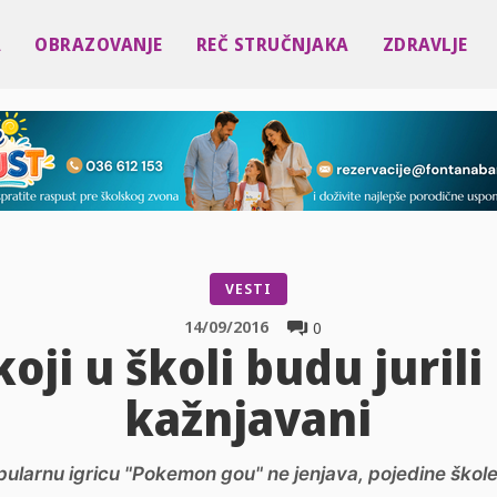
A
OBRAZOVANJE
REČ STRUČNJAKA
ZDRAVLJE
VESTI
14/09/2016
0
 koji u školi budu juri
kažnjavani
opularnu igricu "Pokemon gou" ne jenjava, pojedine ško