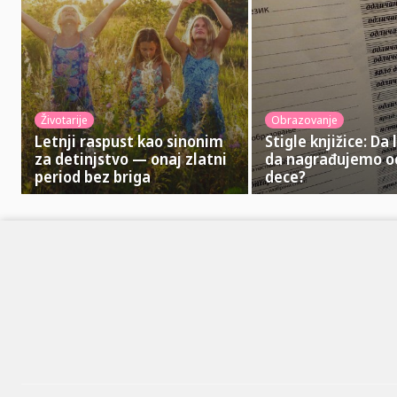
Životarije
Obrazovanje
Letnji raspust kao sinonim
Stigle knjižice: Da 
za detinjstvo — onaj zlatni
da nagrađujemo o
period bez briga
dece?