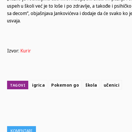
uspeh u školi već je to loše i po zdravlje, a takođe i psihič
sa decom“, objašnjava Jankovićeva i dodaje da će svako ko j
usvaja.
Izvor:
Kurir
igrica
Pokemon go
škola
učenici
TAGOVI
SHARE
KOMENTARI