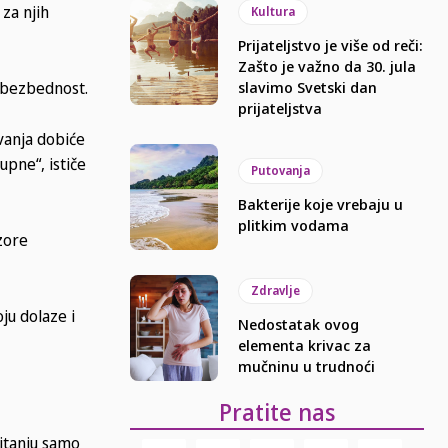
za njih
Kultura
Prijateljstvo je više od reči:
Zašto je važno da 30. jula
slavimo Svetski dan
a bezbednost.
prijateljstva
vanja dobiće
upne“, ističe
Putovanja
Bakterije koje vrebaju u
plitkim vodama
ozore
Zdravlje
ju dolaze i
Nedostatak ovog
elementa krivac za
mučninu u trudnoći
Pratite nas
pitanju samo