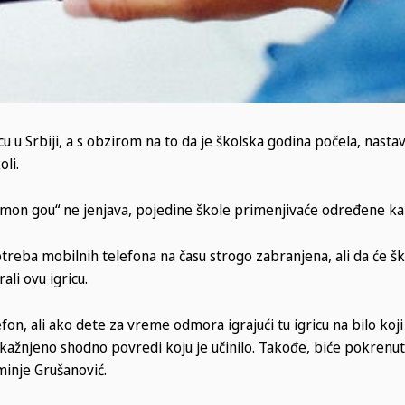
 u Srbiji, a s obzirom na to da je školska godina počela, nastav
oli.
kemon gou“ ne jenjava, pojedine škole primenjivaće određene k
treba mobilnih telefona na času strogo zabranjena, ali da će šk
li ovu igricu.
n, ali ako dete za vreme odmora igrajući tu igricu na bilo koji
kažnjeno shodno povredi koju je učinilo. Takođe, biće pokrenu
minje Grušanović.