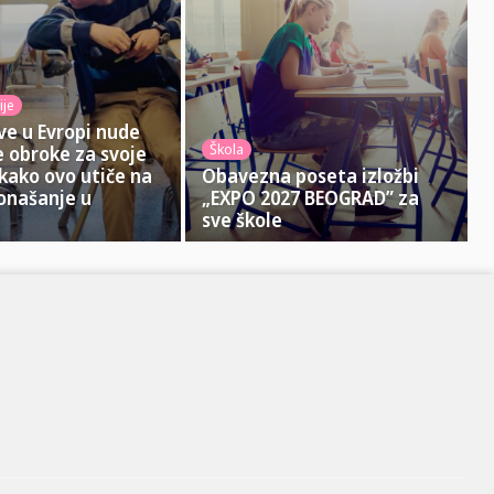
ije
ve u Evropi nude
Škola
 obroke za svoje
 kako ovo utiče na
Obavezna poseta izložbi
onašanje u
„EXPO 2027 BEOGRAD” za
sve škole