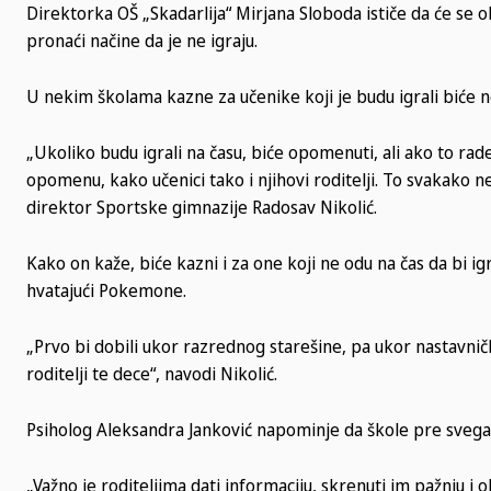
Direktorka OŠ „Skadarlija“ Mirjana Sloboda ističe da će se 
pronaći načine da je ne igraju.
U nekim školama kazne za učenike koji je budu igrali biće n
„Ukoliko budu igrali na času, biće opomenuti, ali ako to ra
opomenu, kako učenici tako i njihovi roditelji. To svakako ne
direktor Sportske gimnazije Radosav Nikolić.
Kako on kaže, biće kazni i za one koji ne odu na čas da bi ig
hvatajući Pokemone.
„Prvo bi dobili ukor razrednog starešine, pa ukor nastavničko
roditelji te dece“, navodi Nikolić.
Psiholog Aleksandra Janković napominje da škole pre svega
„Važno je roditeljima dati informaciju, skrenuti im pažnju i 