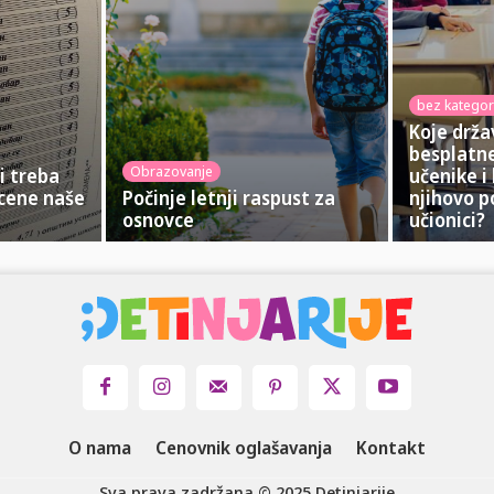
bez kategor
Koje drža
besplatne
Obrazovanje
li treba
učenike i
cene naše
Počinje letnji raspust za
njihovo p
osnovce
učionici?
O nama
Cenovnik oglašavanja
Kontakt
Sva prava zadržana © 2025 Detinjarije