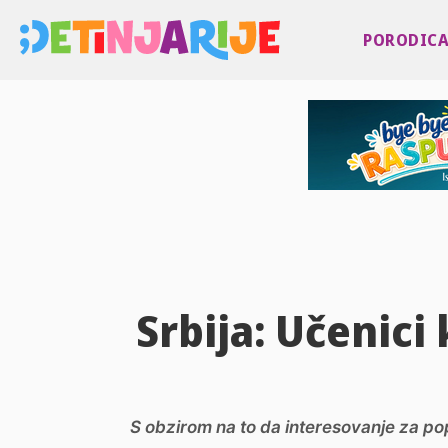
PORODIC
Srbija: Učenici
S obzirom na to da interesovanje za p