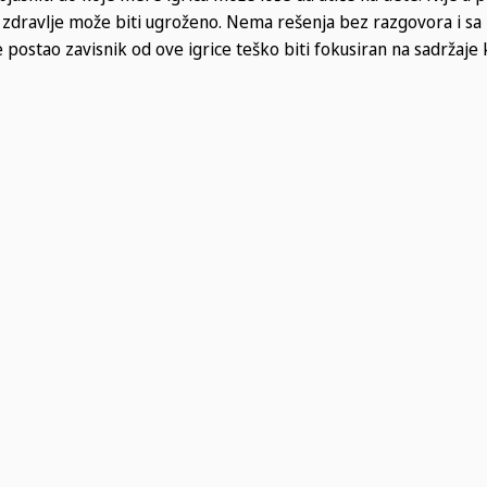
ko zdravlje može biti ugroženo. Nema rešenja bez razgovora i sa 
e postao zavisnik od ove igrice teško biti fokusiran na sadržaje