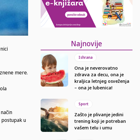
Najnovije
nici
Ishrana
Ona je neverovatno
aznene mere.
zdrava za decu, ona je
kraljica letnjeg osveženja
– ona je lubenica!
ola
Sport
 način
Zašto je plivanje jedini
t postupak u
trening koji je potreban
vašem telu i umu