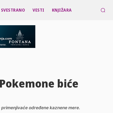
SVESTRANO
VESTI
KNJIŽARA
li Pokemone biće
le primenjivaće određene kaznene mere.